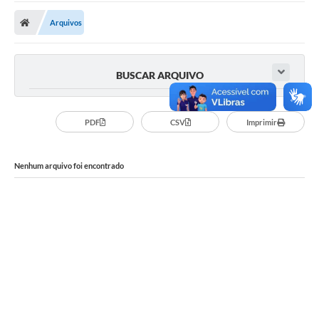
Carta de Serviços
Arquivos
Secretarias
A Cidade
BUSCAR ARQUIVO
Publicações Oficiais
Transparência
PDF
CSV
Imprimir
Coronavírus
Nenhum arquivo foi encontrado
Consórcio Josafaz
EMPREGA
Multimídia
Contato
Sala do Empreendedor
Lei Geral de Proteção de dados - LGPD