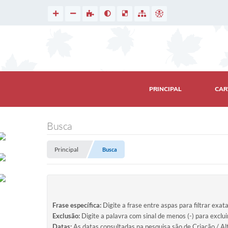
PRINCIPAL
CAR
Busca
Principal
Busca
Frase específica:
Digite a frase entre aspas para filtrar exat
Exclusão:
Digite a palavra com sinal de menos (-) para exclu
Datas:
As datas consultadas na pesquisa são de Criação / Al