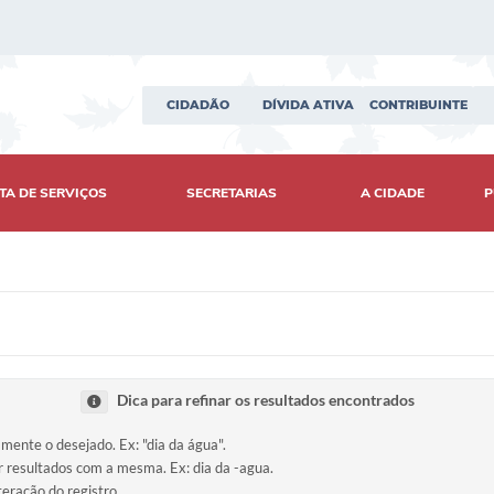
CIDADÃO
DÍVIDA ATIVA
CONTRIBUINTE
TA DE SERVIÇOS
SECRETARIAS
A CIDADE
P
Dica para refinar os resultados encontrados
amente o desejado. Ex: "dia da água".
ir resultados com a mesma. Ex: dia da -agua.
teração do registro.