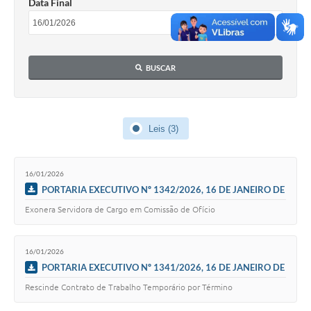
Data Final
Acesso à Informação
Turismo em São Chico
BUSCAR
Guia Credenciamento Pregao Online Banrisul
Valores Terra Nua-VTN
Leis (3)
Plano de Saneamento
Combate ao Coronavírus
16/01/2026
Devedores de ICMS/IPVA.
PORTARIA EXECUTIVO Nº 1342/2026, 16 DE JANEIRO DE
2026
Exonera Servidora de Cargo em Comissão de Ofício
Contas Públicas
Publicações Legais
16/01/2026
PORTARIA EXECUTIVO Nº 1341/2026, 16 DE JANEIRO DE
Casa do Trabalhador
2026
Rescinde Contrato de Trabalho Temporário por Término
UAB - Universidade Aberta do Brasil