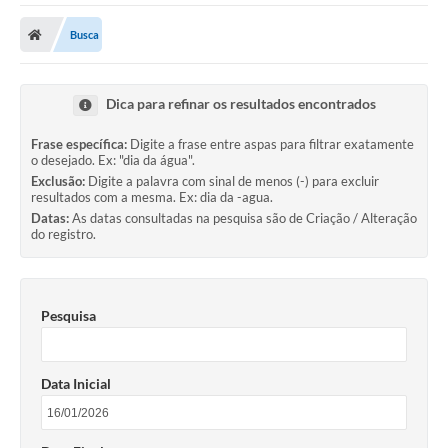
Carta de Serviços
Busca
Secretarias
A Cidade
Dica para refinar os resultados encontrados
Publicações Oficiais
Frase específica:
Digite a frase entre aspas para filtrar exatamente
o desejado. Ex: "dia da água".
Transparência
Exclusão:
Digite a palavra com sinal de menos (-) para excluir
resultados com a mesma. Ex: dia da -agua.
Coronavírus
Datas:
As datas consultadas na pesquisa são de Criação / Alteração
do registro.
Consórcio Josafaz
EMPREGA
Pesquisa
Multimídia
Contato
Data Inicial
Sala do Empreendedor
Lei Geral de Proteção de dados - LGPD