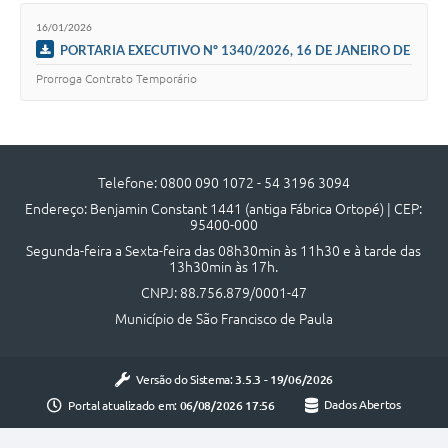
UERGS - Universidade Estadual do RS
16/01/2026
PORTARIA EXECUTIVO Nº 1340/2026, 16 DE JANEIRO DE
Turismo
2026
Prorroga Contrato Temporário
Receitas
Despesas
Despesas por órgãos
Telefone: 0800 090 1072 - 54 3196 3094
Endereço: Benjamin Constant 1441 (antiga Fábrica Ortopé) | CEP:
Relatório de gestão fiscal
95400-000
Segunda-feira a Sexta-feira das 08h30min às 11h30 e à tarde das
Relatório circunstanciado
13h30min às 17h.
CNPJ: 88.756.879/0001-47
Gestão Fiscal
Município de São Francisco de Paula
LicitaCon
Contratos
Versão do Sistema:
3.5.3 - 19/06/2026
Portal atualizado em:
06/08/2026 17:56
Dados Abertos
Colaborador