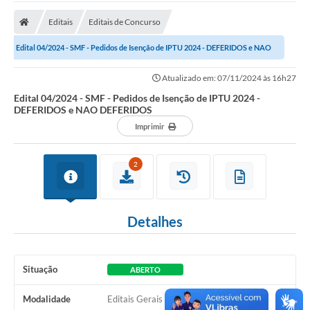
Carta de Serviços
Editais
Editais de Concurso
Secretarias
Edital 04/2024 - SMF - Pedidos de Isenção de IPTU 2024 - DEFERIDOS e NAO
A Cidade
DEFERIDOS
Atualizado em: 07/11/2024 às 16h27
Publicações Oficiais
Edital 04/2024 - SMF - Pedidos de Isenção de IPTU 2024 -
DEFERIDOS e NAO DEFERIDOS
Transparência
Imprimir
Coronavírus
2
Consórcio Josafaz
EMPREGA
Detalhes
Multimídia
Contato
Situação
ABERTO
Sala do Empreendedor
Modalidade
Editais Gerais
Lei Geral de Proteção de dados - LGPD