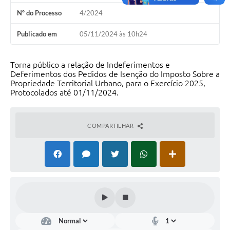
Nº do Processo
4/2024
Acesso à Informação
Publicado em
05/11/2024 às 10h24
Turismo em São Chico
Guia Credenciamento Pregao Online Banrisul
Torna público a relação de Indeferimentos e
Deferimentos dos Pedidos de Isenção do Imposto Sobre a
Valores Terra Nua-VTN
Propriedade Territorial Urbano, para o Exercício 2025,
Protocolados até 01/11/2024.
Plano de Saneamento
Combate ao Coronavírus
COMPARTILHAR
Devedores de ICMS/IPVA.
Contas Públicas
Publicações Legais
Casa do Trabalhador
UAB - Universidade Aberta do Brasil