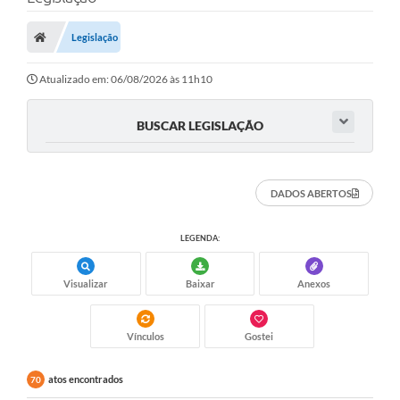
Carta de Serviços
Legislação
Secretarias
A Cidade
Atualizado em: 06/08/2026 às 11h10
Publicações Oficiais
BUSCAR LEGISLAÇÃO
Transparência
Coronavírus
DADOS ABERTOS
Consórcio Josafaz
LEGENDA:
EMPREGA
Visualizar
Baixar
Anexos
Multimídia
Contato
Vínculos
Gostei
Sala do Empreendedor
atos encontrados
70
Lei Geral de Proteção de dados - LGPD