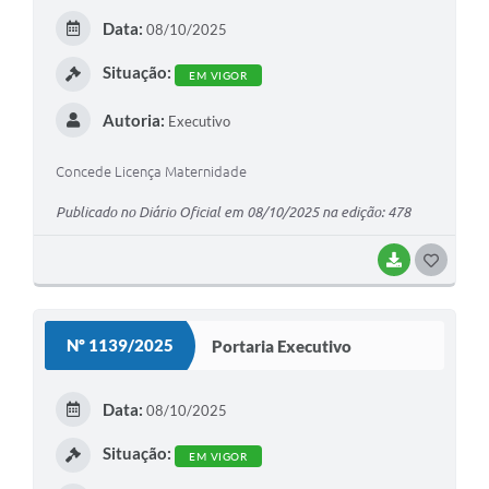
Serviços Online
E
Data:
08/10/2025
Telefones Úteis
I
Situação:
EM VIGOR
Jornal
Autoria:
Executivo
Agenda
Concede Licença Maternidade
SIC
Publicado no Diário Oficial em 08/10/2025 na edição: 478
Diário Oficial
Notícias
BAIXAR
G
O
AUDIÊNCIA PÚBLICA - PLANEJA-URB 01
S
Nº 1139/2025
Portaria Executivo
Inscrições Curso Informática para Aplicativos de Escritório
T
Inscrições - Estagiário
E
Data:
08/10/2025
I
Situação:
EM VIGOR