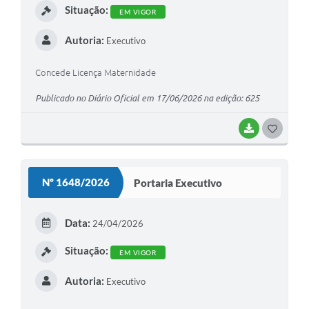
Situação:
UERGS - Universidade Estadual do RS
EM VIGOR
Autoria:
Turismo
Executivo
Receitas
Concede Licença Maternidade
Despesas
Publicado no Diário Oficial em 17/06/2026 na edição: 625
Despesas por órgãos
BAIXAR
G
Relatório de gestão fiscal
O
S
Relatório circunstanciado
Nº 1648/2026
Portaria Executivo
T
Gestão Fiscal
E
Data:
24/04/2026
LicitaCon
I
Situação:
EM VIGOR
Contratos
Autoria:
Executivo
Colaborador