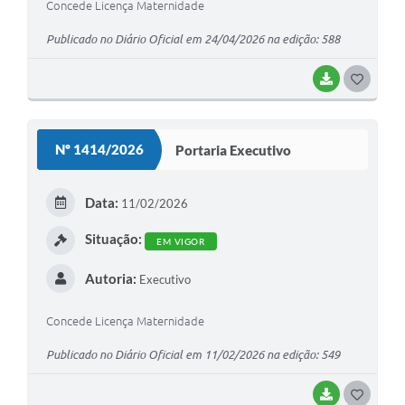
Quadro de Pessoal
Concede Licença Maternidade
Veículos
Publicado no Diário Oficial em 24/04/2026 na edição: 588
Imóveis locados
BAIXAR
G
Imóveis territorial
O
S
Imóveis predial
Nº 1414/2026
Portaria Executivo
T
Legislação consolidada
E
Data:
11/02/2026
GERAR BOLETO DE IPTU/ISS/ALVARÁ/CERTIDÕES
I
Situação:
EM VIGOR
Dúvidas frequentes
Autoria:
Executivo
Cadastro de Fornecedores
câmara de vereadores
Concede Licença Maternidade
Alvarás
Publicado no Diário Oficial em 11/02/2026 na edição: 549
Proteção ambiental
BAIXAR
G