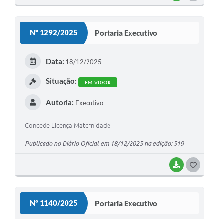
O
Minuta Cód. Postura
S
NFS-e
Nº 1292/2025
Portaria Executivo
T
Galeria de Fotos
E
Data:
18/12/2025
Audiências Públicas
I
Situação:
EM VIGOR
Arquivos para Download
Autoria:
Executivo
Galeria de Vídeos
Conselhos
Concede Licença Maternidade
Publicado no Diário Oficial em 18/12/2025 na edição: 519
Projetos
Contas Públicas
BAIXAR
G
O
Legislação
S
Editais
Nº 1140/2025
Portaria Executivo
T