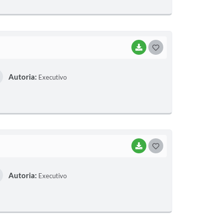
E
I
BAIXAR
G
O
Autoria:
Executivo
S
T
E
I
BAIXAR
G
O
Autoria:
Executivo
S
T
E