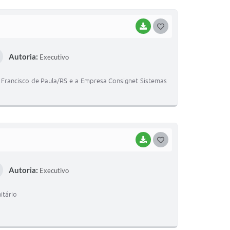
BAIXAR
G
O
Autoria:
Executivo
S
T
 Francisco de Paula/RS e a Empresa Consignet Sistemas
E
I
BAIXAR
G
O
Autoria:
Executivo
S
T
itário
E
I