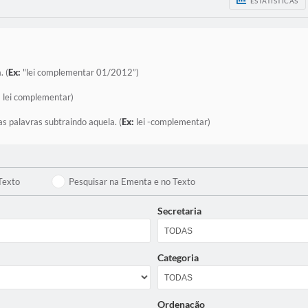
ESTATÍSTICAS
. (
Ex:
"lei complementar 01/2012”)
:
lei complementar)
as palavras subtraindo aquela. (
Ex:
lei -complementar)
Texto
Pesquisar na Ementa e no Texto
Secretaria
Categoria
Ordenação