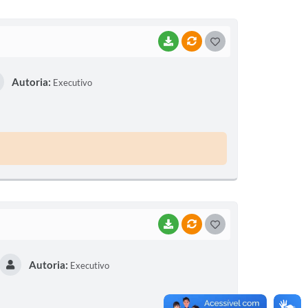
BAIXAR
VÍNCULOS
G
O
Autoria:
Executivo
S
T
E
I
BAIXAR
VÍNCULOS
G
O
Autoria:
Executivo
S
T