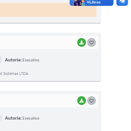
E
I
BAIXAR
G
O
Autoria:
Executivo
S
T
et Sistemas LTDA.
E
I
BAIXAR
G
O
Autoria:
Executivo
S
T