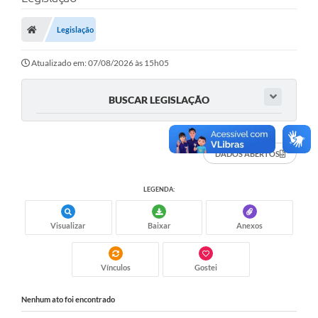
Carta de Serviços
Legislação
Secretarias
A Cidade
Atualizado em: 07/08/2026 às 15h05
Publicações Oficiais
BUSCAR LEGISLAÇÃO
Transparência
Coronavírus
DADOS ABERTOS
Consórcio Josafaz
LEGENDA:
EMPREGA
Visualizar
Baixar
Anexos
Multimídia
Contato
Vínculos
Gostei
Sala do Empreendedor
Nenhum ato foi encontrado
Lei Geral de Proteção de dados - LGPD