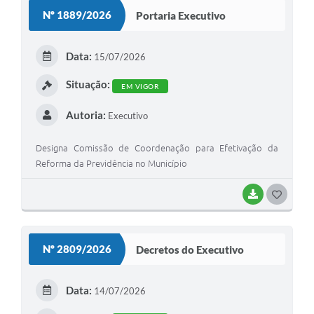
S
Nº 1889/2026
Portaria Executivo
Minuta Cód. Postura
T
NFS-e
E
Data:
15/07/2026
Galeria de Fotos
I
Situação:
EM VIGOR
Audiências Públicas
Autoria:
Executivo
Arquivos para Download
Designa Comissão de Coordenação para Efetivação da
Galeria de Vídeos
Reforma da Previdência no Município
Conselhos
BAIXAR
G
Projetos
O
Contas Públicas
S
Nº 2809/2026
Decretos do Executivo
T
Legislação
E
Editais
Data:
14/07/2026
I