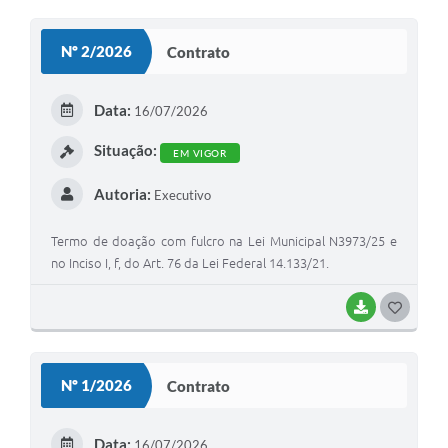
Acesso à Informação
Nº 2/2026
Contrato
Turismo em São Chico
Data:
16/07/2026
Guia Credenciamento Pregao Online Banrisul
Situação:
Valores Terra Nua - VTN
EM VIGOR
Plano de Saneamento
Autoria:
Executivo
Combate ao Coronavírus
Termo de doação com fulcro na Lei Municipal N3973/25 e
no Inciso I, f, do Art. 76 da Lei Federal 14.133/21.
Devedores de ICMS/IPVA.
BAIXAR
G
Contas Públicas
O
Publicações Legais
S
Nº 1/2026
Contrato
Casa do Trabalhador
T
UAB - Universidade Aberta do Brasil
E
Data:
16/07/2026