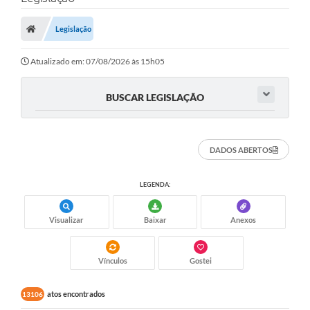
Carta de Serviços
Legislação
Secretarias
A Cidade
Atualizado em: 07/08/2026 às 15h05
Publicações Oficiais
BUSCAR LEGISLAÇÃO
Transparência
Coronavírus
DADOS ABERTOS
Consórcio Josafaz
LEGENDA:
EMPREGA
Visualizar
Baixar
Anexos
Multimídia
Contato
Vínculos
Gostei
Sala do Empreendedor
atos encontrados
13106
Lei Geral de Proteção de dados - LGPD