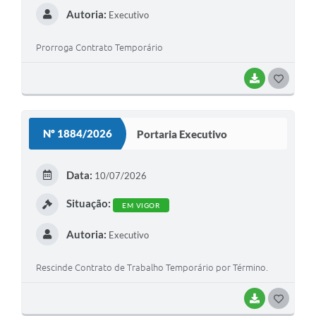
Autoria:
Executivo
Prorroga Contrato Temporário
BAIXAR
G
O
S
Nº 1884/2026
Portaria Executivo
T
E
Data:
10/07/2026
I
Situação:
EM VIGOR
Autoria:
Executivo
Rescinde Contrato de Trabalho Temporário por Término.
BAIXAR
G