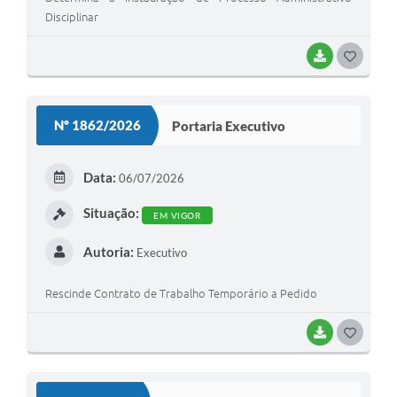
Disciplinar
BAIXAR
G
O
S
Nº 1862/2026
Portaria Executivo
T
E
Data:
06/07/2026
I
Situação:
EM VIGOR
Autoria:
Executivo
Rescinde Contrato de Trabalho Temporário a Pedido
BAIXAR
G
O
S