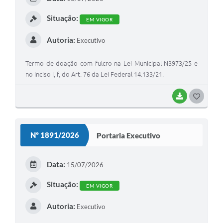
I
UERGS - Universidade Estadual do RS
Situação:
EM VIGOR
Turismo
Autoria:
Executivo
Receitas
Termo de doação com fulcro na Lei Municipal N3973/25 e
Despesas
no Inciso I, f, do Art. 76 da Lei Federal 14.133/21.
Despesas por órgãos
BAIXAR
G
Relatório de gestão fiscal
O
Relatório circunstanciado
S
Nº 1891/2026
Portaria Executivo
T
Gestão Fiscal
E
Data:
15/07/2026
LicitaCon
I
Situação:
Contratos
EM VIGOR
Colaborador
Autoria:
Executivo