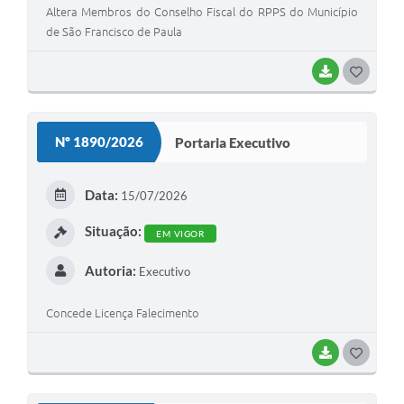
Quadro de Pessoal
Altera Membros do Conselho Fiscal do RPPS do Município
de São Francisco de Paula
Veículos
Imóveis locados
BAIXAR
G
O
Imóveis territorial
S
Nº 1890/2026
Portaria Executivo
Imóveis predial
T
Legislação consolidada
E
Data:
15/07/2026
GERAR BOLETO DE IPTU/ISS/ALVARÁ/CERTIDÕES
I
Situação:
EM VIGOR
Dúvidas frequentes
Autoria:
Executivo
Cadastro de Fornecedores
Concede Licença Falecimento
câmara de vereadores
Alvarás
BAIXAR
G
O
Proteção ambiental