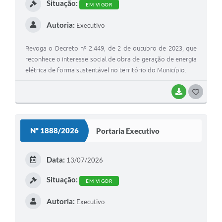
Serviços Online
Situação:
EM VIGOR
Telefones Úteis
Autoria:
Executivo
Jornal
Revoga o Decreto nº 2.449, de 2 de outubro de 2023, que
reconhece o interesse social de obra de geração de energia
Agenda
elétrica de forma sustentável no território do Município.
SIC
BAIXAR
G
Diário Oficial
O
Notícias
S
Nº 1888/2026
Portaria Executivo
AUDIÊNCIA PÚBLICA - PLANEJA-URB 01
T
E
Inscrições Curso Informática para Aplicativos de Escritório
Data:
13/07/2026
I
Inscrições - Estagiário
Situação:
EM VIGOR
Autoria:
Executivo