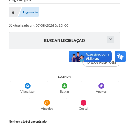
Carta de Serviços
Legislação
Secretarias
A Cidade
Atualizado em: 07/08/2026 às 15h05
Publicações Oficiais
BUSCAR LEGISLAÇÃO
Transparência
Coronavírus
DADOS ABERTOS
Consórcio Josafaz
LEGENDA:
EMPREGA
Visualizar
Baixar
Anexos
Multimídia
Contato
Vínculos
Gostei
Sala do Empreendedor
Nenhum ato foi encontrado
Lei Geral de Proteção de dados - LGPD