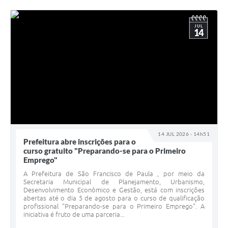
JUL
14
14 JUL 2026 - 14h51
Prefeitura abre inscrições para o
curso gratuito "Preparando-se para o Primeiro
Emprego"
A Prefeitura de São Francisco de Paula , por meio da
Secretaria Municipal de Planejamento, Urbanismo,
Desenvolvimento Econômico e Gestão, está com inscrições
abertas até o dia 5 de agosto para o curso de qualificação
profissional "Preparando-se para o Primeiro Emprego". A
iniciativa é fruto de uma parceria...