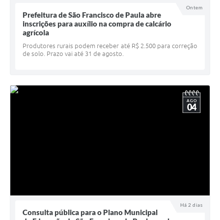
Ontem
UERGS - Universidade Estadual do RS
Prefeitura de São Francisco de Paula abre
inscrições para auxílio na compra de calcário
Turismo
agrícola
Produtores rurais podem receber até R$ 2.500 para correção
Receitas
de solo. Prazo vai até 31 de agosto.
Despesas
Despesas por órgãos
AGO
Relatório de gestão fiscal
04
Relatório circunstanciado
Gestão Fiscal
LicitaCon
Contratos
Colaborador
Há 2 dias
Consulta pública para o Plano Municipal