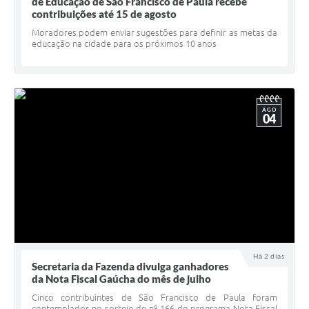
Quadro de Pessoal
de Educação de São Francisco de Paula recebe
contribuições até 15 de agosto
Veículos
Moradores podem enviar sugestões para definir as metas da
educação na cidade para os próximos 10 anos
Imóveis locados
Imóveis territorial
Imóveis predial
AGO
04
Legislação consolidada
GERAR BOLETO DE IPTU/ISS/ALVARÁ/CERTIDÕES
Dúvidas frequentes
Cadastro de Fornecedores
câmara de vereadores
Há 2 dias
Secretaria da Fazenda divulga ganhadores
Alvarás
da Nota Fiscal Gaúcha do mês de julho
Proteção ambiental
Cinco contribuintes de São Francisco de Paula foram
contemplados no sorteio de nº 166 do programa Nota Fiscal