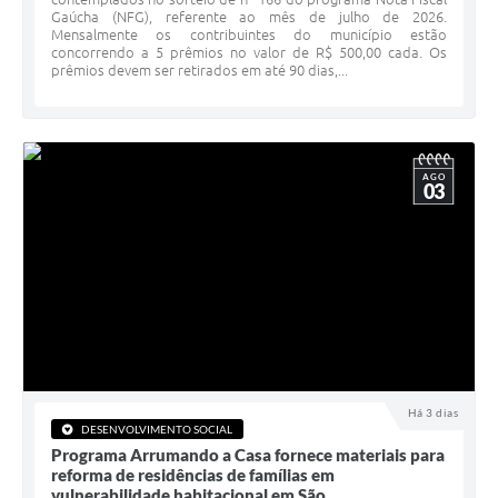
Gaúcha (NFG), referente ao mês de julho de 2026.
Minuta Cód. Postura
Mensalmente os contribuintes do município estão
concorrendo a 5 prêmios no valor de R$ 500,00 cada. Os
NFS-e
prêmios devem ser retirados em até 90 dias,...
Galeria de Fotos
Audiências Públicas
AGO
03
Arquivos para Download
Galeria de Vídeos
Conselhos
Projetos
Contas Públicas
Legislação
Há 3 dias
DESENVOLVIMENTO SOCIAL
Programa Arrumando a Casa fornece materiais para
Editais
reforma de residências de famílias em
vulnerabilidade habitacional em São...