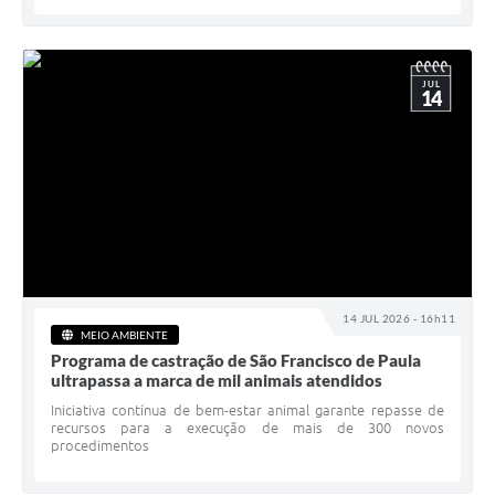
JUL
14
14 JUL 2026 - 16h11
MEIO AMBIENTE
Programa de castração de São Francisco de Paula
ultrapassa a marca de mil animais atendidos
Iniciativa contínua de bem-estar animal garante repasse de
recursos para a execução de mais de 300 novos
procedimentos