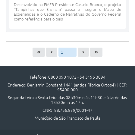
Desenvolvido na EMEB Presidente Castelo Branco, o projeto
"Tampinhas que Ensinam" passa a integrar o Mapa de
Experiências e o Caderno de Narrativas do Governo Federal
como referência para o país
Telefone: 0800 090 1072 - 54 3196 3094
Endereço: Benjamin Constant 1441 (antiga Fábrica Ortopé) | CEP:
95400-000
Segunda-feira a Sexta-feira das 08h30min às 11h30 e à tarde das
13h30min às 17h.
CNPJ: 88.756.879/0001-47
Município de São Francisco de Paula