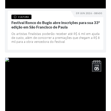
09 JUN 2026 - 08h00
CULTURA
Festival Ronco do Bugio abre inscrições para sua 33ª
edição em São Francisco de Paula
Os artistas finalistas poderão receber até R$ 6 mil em ajuda
de custo, além de concorrer a premiações que chegam a R$ 8
mil para a obra vencedora do festival
JUN
05