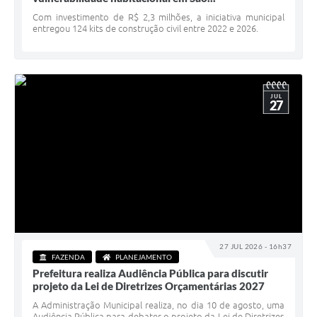
Serviços Online
Com investimento de R$ 2,3 milhões, a iniciativa municipal
entregou 124 kits de construção civil entre 2022 e 2026.
Telefones Úteis
Jornal
Agenda
JUL
27
SIC
Diário Oficial
Notícias
AUDIÊNCIA PÚBLICA - PLANEJA-URB 01
Inscrições Curso Informática para Aplicativos de Escritório
27 JUL 2026 - 16h37
Inscrições - Estagiário
FAZENDA
PLANEJAMENTO
Prefeitura realiza Audiência Pública para discutir
projeto da Lei de Diretrizes Orçamentárias 2027
A Administração Municipal realiza, no dia 10 de agosto, uma
Audiência Pública para debater o projeto da Lei de Diretrizes