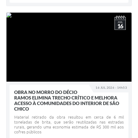
JUL
16
16 JUL 2026 - 14h53
OBRA NO MORRO DO DÉCIO
RAMOS ELIMINA TRECHO CRÍTICO E MELHORA
ACESSO À COMUNIDADES DO INTERIOR DE SÃO
CHICO
Material retirado da obra resultou em cerca de 6 mil
toneladas de brita, que serão reutilizadas nas estradas
rurais, gerando uma economia estimada de R$ 300 mil aos
cofres públicos