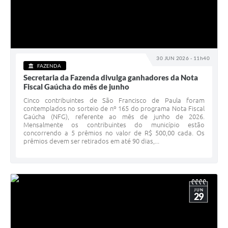
30 JUN 2026 - 11h40
FAZENDA
Secretaria da Fazenda divulga ganhadores da Nota
Fiscal Gaúcha do mês de junho
Cinco contribuintes de São Francisco de Paula foram
contemplados no sorteio de nº 165 do programa Nota Fiscal
Gaúcha (NFG), referente ao mês de junho de 2026.
Mensalmente os contribuintes do município estão
concorrendo a 5 prêmios no valor de R$ 500,00 cada. Os
prêmios devem ser retirados em até 90 dias,...
JUN
29