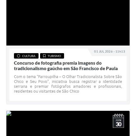
01 JUL 2026 - 11h13
CULTURA
TURISMO
Concurso de fotografia premia imagens do
tradicionalismo gaúcho em São Francisco de Paula
Com o tema “Farroupilha – O Olhar Tradicionalista Sobre São
Chico e Seu Povo”, iniciativa busca registrar a identidade
serrana e premiar fotógrafos amadores e profissionais,
residentes ou visitantes de São Chico
JUN
30