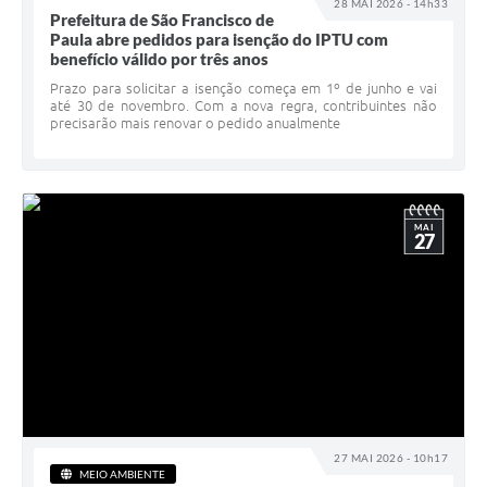
28 MAI 2026 - 14h33
Prefeitura de São Francisco de
Paula abre pedidos para isenção do IPTU com
benefício válido por três anos
Prazo para solicitar a isenção começa em 1º de junho e vai
até 30 de novembro. Com a nova regra, contribuintes não
precisarão mais renovar o pedido anualmente
MAI
27
27 MAI 2026 - 10h17
MEIO AMBIENTE