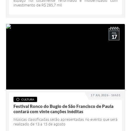
Espaço foi totalmente reformado e modernizado com
investimento de R$ 285,7 mil
JUL
17
17 JUL 2026 - 16h31
CULTURA
Festival Ronco do Bugio de São Francisco de Paula
contará com vinte canções inéditas
Músicas classificadas serão apresentadas no evento que será
realizado de 13 a 15 de agosto