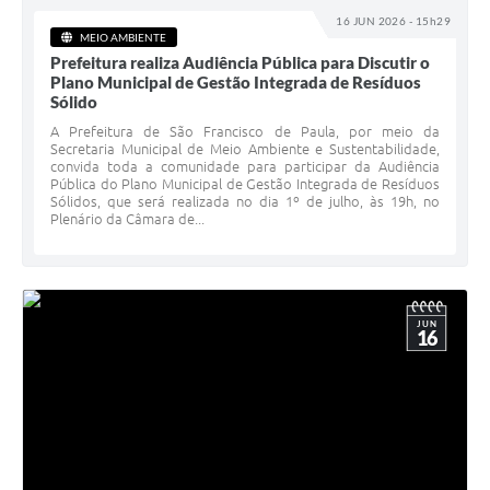
16 JUN 2026 - 15h29
MEIO AMBIENTE
Prefeitura realiza Audiência Pública para Discutir o
Plano Municipal de Gestão Integrada de Resíduos
Sólido
A Prefeitura de São Francisco de Paula, por meio da
Secretaria Municipal de Meio Ambiente e Sustentabilidade,
convida toda a comunidade para participar da Audiência
Pública do Plano Municipal de Gestão Integrada de Resíduos
Sólidos, que será realizada no dia 1º de julho, às 19h, no
Plenário da Câmara de...
JUN
16