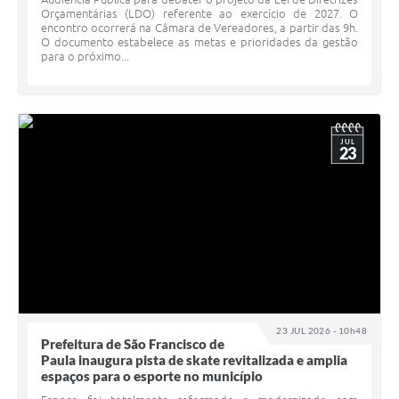
Orçamentárias (LDO) referente ao exercício de 2027. O
encontro ocorrerá na Câmara de Vereadores, a partir das 9h.
O documento estabelece as metas e prioridades da gestão
para o próximo...
JUL
23
23 JUL 2026 - 10h48
Prefeitura de São Francisco de
Paula inaugura pista de skate revitalizada e amplia
espaços para o esporte no município