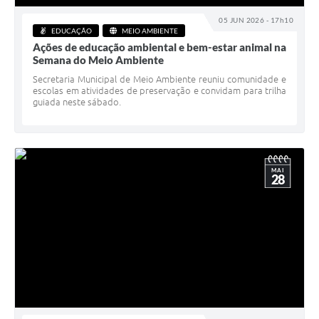
05 JUN 2026 - 17h10
EDUCAÇÃO
MEIO AMBIENTE
Ações de educação ambiental e bem-estar animal na
Semana do Meio Ambiente
Secretaria Municipal de Meio Ambiente reuniu comunidade e
escolas em atividades de preservação e convidam para trilha
guiada neste sábado.
MAI
28