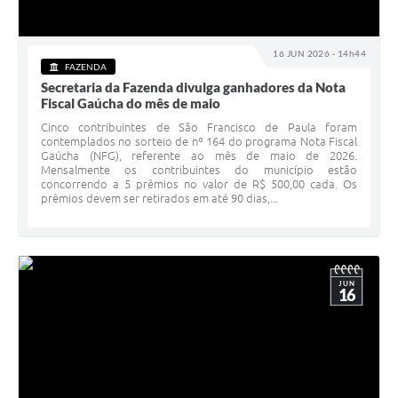
16 JUN 2026 - 14h44
FAZENDA
Secretaria da Fazenda divulga ganhadores da Nota
Fiscal Gaúcha do mês de maio
Cinco contribuintes de São Francisco de Paula foram
contemplados no sorteio de nº 164 do programa Nota Fiscal
Gaúcha (NFG), referente ao mês de maio de 2026.
Mensalmente os contribuintes do município estão
concorrendo a 5 prêmios no valor de R$ 500,00 cada. Os
prêmios devem ser retirados em até 90 dias,...
JUN
16