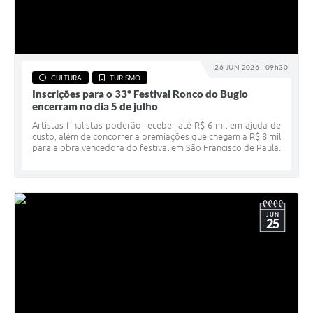
26 JUN 2026 - 09h30
CULTURA
TURISMO
Inscrições para o 33º Festival Ronco do Bugio
encerram no dia 5 de julho
Artistas finalistas poderão receber até R$ 6 mil em ajuda de
custo, além de concorrer a premiações que chegam a R$ 8 mil
para a obra vencedora do festival em São Francisco de Paula.
JUN
25