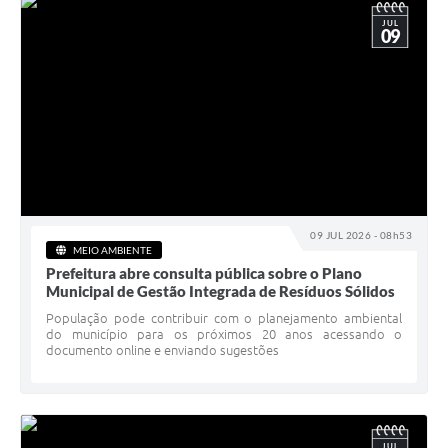
JUL
09
09 JUL 2026 - 08h53
MEIO AMBIENTE
Prefeitura abre consulta pública sobre o Plano
Municipal de Gestão Integrada de Resíduos Sólidos
População pode contribuir com o planejamento ambiental
do município para os próximos 20 anos acessando o
documento online e enviando sugestões
JUL