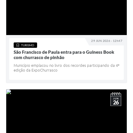
29 JUN 2026 - 12h47
TURISMO
São Francisco de Paula entra para o Guiness Book
com churrasco de pinhão
Município emplacou no livro dos recordes participando da 4ª
edição da ExpoChurrasco
JUN
26