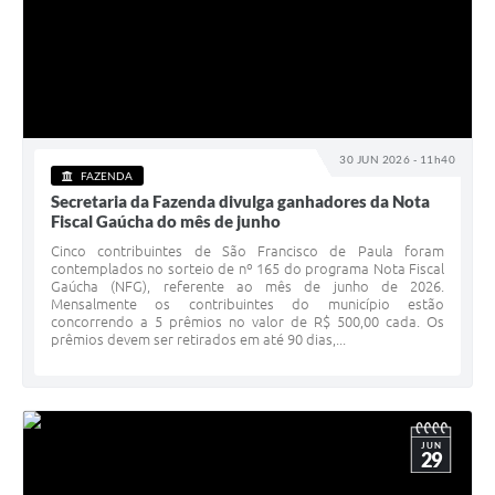
30 JUN 2026 - 11h40
FAZENDA
Secretaria da Fazenda divulga ganhadores da Nota
Fiscal Gaúcha do mês de junho
Cinco contribuintes de São Francisco de Paula foram
contemplados no sorteio de nº 165 do programa Nota Fiscal
Gaúcha (NFG), referente ao mês de junho de 2026.
Mensalmente os contribuintes do município estão
concorrendo a 5 prêmios no valor de R$ 500,00 cada. Os
prêmios devem ser retirados em até 90 dias,...
JUN
29