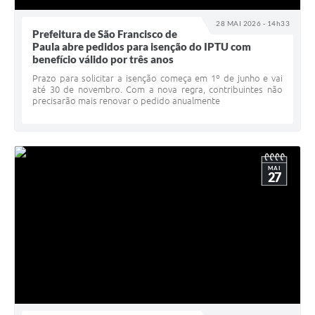
28 MAI 2026 - 14h33
Prefeitura de São Francisco de
Paula abre pedidos para isenção do IPTU com
benefício válido por três anos
Prazo para solicitar a isenção começa em 1º de junho e vai
até 30 de novembro. Com a nova regra, contribuintes não
precisarão mais renovar o pedido anualmente
MAI
27