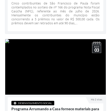
Cinco contribuintes de São Francisco de Paula foram
contemplados no sorteio de nº 166 do programa Nota Fiscal
Veículos
Gaúcha (NFG), referente ao mês de julho de 2026.
Mensalmente os contribuintes do município estão
Imóveis locados
concorrendo a 5 prêmios no valor de R$ 500,00 cada. Os
prêmios devem ser retirados em até 90 dias,...
Imóveis territorial
Imóveis predial
AGO
Legislação consolidada
03
GERAR BOLETO DE IPTU/ISS/ALVARÁ/CERTIDÕES
Dúvidas frequentes
Cadastro de Fornecedores
câmara de vereadores
Alvarás
Há 2 dias
DESENVOLVIMENTO SOCIAL
Proteção ambiental
Programa Arrumando a Casa fornece materiais para