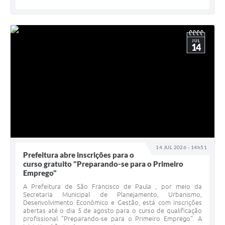
JUL
14
14 JUL 2026 - 14h51
Prefeitura abre inscrições para o
curso gratuito "Preparando-se para o Primeiro
Emprego"
A Prefeitura de São Francisco de Paula , por meio da
Secretaria Municipal de Planejamento, Urbanismo,
Desenvolvimento Econômico e Gestão, está com inscrições
abertas até o dia 5 de agosto para o curso de qualificação
profissional "Preparando-se para o Primeiro Emprego". A