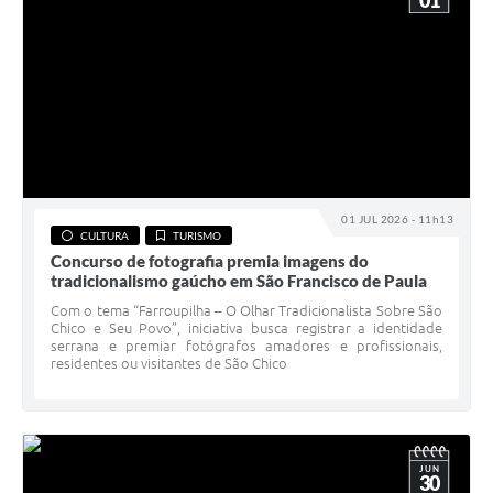
01
01 JUL 2026 - 11h13
CULTURA
TURISMO
Concurso de fotografia premia imagens do
tradicionalismo gaúcho em São Francisco de Paula
Com o tema “Farroupilha – O Olhar Tradicionalista Sobre São
Chico e Seu Povo”, iniciativa busca registrar a identidade
serrana e premiar fotógrafos amadores e profissionais,
residentes ou visitantes de São Chico
JUN
30