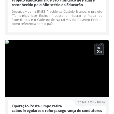
Projeto educacional de São Francisco de Paula é
reconhecido pelo Ministério da Educação
Desenvolvido na EMEB Presidente Castelo Branco, o projeto
"Tampinhas que Ensinam" passa a integrar o Mapa de
Experiências e o Caderno de Narrativas do Governo Federal
como referência para o país
MAI
25
25 MAI 2026 - 10h56
Operação Poste Limpo retira
cabos irregulares e reforça segurança de condutores