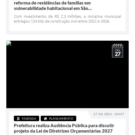
reforma de residências de famílias em
Minuta Cód. Postura
vulnerabilidade habitacional em São...
Com investimento de R$ 2,3 milhões, a iniciativa municipal
NFS-e
entregou 124 kits de construção civil entre 2022 e 2026.
Galeria de Fotos
Audiências Públicas
JUL
27
Arquivos para Download
Galeria de Vídeos
Conselhos
Projetos
Contas Públicas
Legislação
27 JUL 2026 - 16h37
FAZENDA
PLANEJAMENTO
Editais
Prefeitura realiza Audiência Pública para discutir
projeto da Lei de Diretrizes Orçamentárias 2027