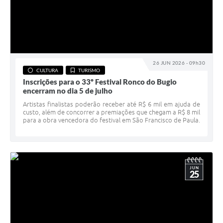
26 JUN 2026 - 09h30
CULTURA
TURISMO
Inscrições para o 33º Festival Ronco do Bugio
encerram no dia 5 de julho
Artistas finalistas poderão receber até R$ 6 mil em ajuda de
custo, além de concorrer a premiações que chegam a R$ 8 mil
para a obra vencedora do festival em São Francisco de Paula.
JUN
25