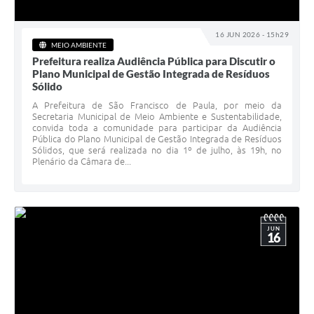
16 JUN 2026 - 15h29
MEIO AMBIENTE
Prefeitura realiza Audiência Pública para Discutir o
Plano Municipal de Gestão Integrada de Resíduos
Sólido
A Prefeitura de São Francisco de Paula, por meio da
Secretaria Municipal de Meio Ambiente e Sustentabilidade,
convida toda a comunidade para participar da Audiência
Pública do Plano Municipal de Gestão Integrada de Resíduos
Sólidos, que será realizada no dia 1º de julho, às 19h, no
Plenário da Câmara de...
JUN
16