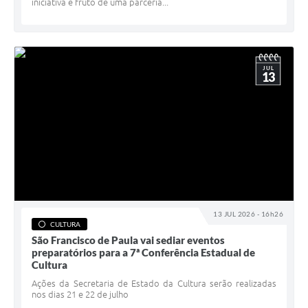
iniciativa é fruto de uma parceria...
JUL
13
13 JUL 2026 - 16h26
CULTURA
São Francisco de Paula vai sediar eventos
preparatórios para a 7ª Conferência Estadual de
Cultura
Ações da Secretaria de Estado da Cultura serão realizadas
nos dias 21 e 22 de julho