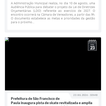
Serviços Online
A Administração Municipal realiza, no dia 10 de agosto, uma
Audiência Pública para debater o projeto da Lei de Diretrizes
Telefones Úteis
Orçamentárias (LDO) referente ao exercício de 2027. O
encontro ocorrerá na Câmara de Vereadores, a partir das 9h.
O documento estabelece as metas e prioridades da gestão
Jornal
para o próximo...
Agenda
SIC
JUL
Diário Oficial
23
Notícias
AUDIÊNCIA PÚBLICA - PLANEJA-URB 01
Inscrições Curso Informática para Aplicativos de Escritório
Inscrições - Estagiário
23 JUL 2026 - 10h48
Prefeitura de São Francisco de
Paula inaugura pista de skate revitalizada e amplia