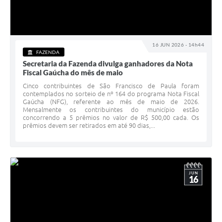
16 JUN 2026 - 14h44
FAZENDA
Secretaria da Fazenda divulga ganhadores da Nota
Fiscal Gaúcha do mês de maio
Cinco contribuintes de São Francisco de Paula foram
contemplados no sorteio de nº 164 do programa Nota Fiscal
Gaúcha (NFG), referente ao mês de maio de 2026.
Mensalmente os contribuintes do município estão
concorrendo a 5 prêmios no valor de R$ 500,00 cada. Os
prêmios devem ser retirados em até 90 dias,...
JUN
16