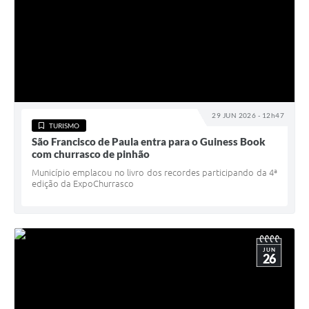
29 JUN 2026 - 12h47
TURISMO
São Francisco de Paula entra para o Guiness Book
com churrasco de pinhão
Município emplacou no livro dos recordes participando da 4ª
edição da ExpoChurrasco
JUN
26