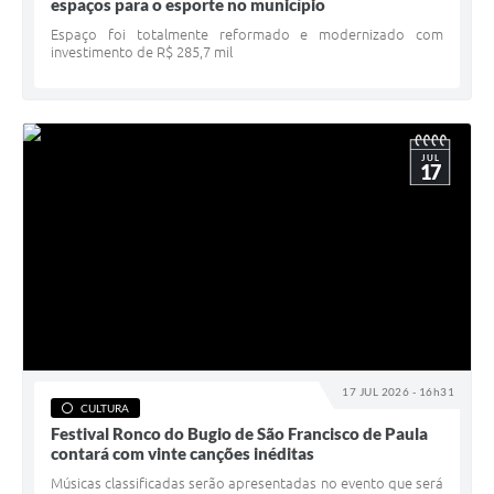
espaços para o esporte no município
Espaço foi totalmente reformado e modernizado com
investimento de R$ 285,7 mil
JUL
17
17 JUL 2026 - 16h31
CULTURA
Festival Ronco do Bugio de São Francisco de Paula
contará com vinte canções inéditas
Músicas classificadas serão apresentadas no evento que será