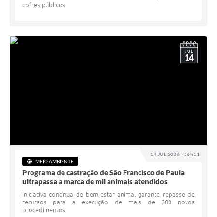
cofres públicos
JUL
14
14 JUL 2026 - 16h11
MEIO AMBIENTE
Programa de castração de São Francisco de Paula
ultrapassa a marca de mil animais atendidos
Iniciativa contínua de bem-estar animal garante repasse de
recursos para a execução de mais de 300 novos
procedimentos