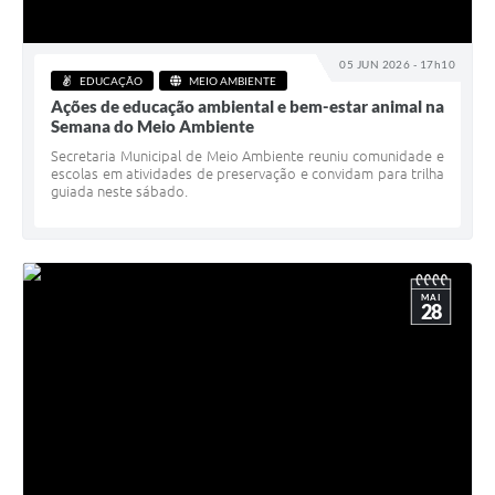
05 JUN 2026 - 17h10
EDUCAÇÃO
MEIO AMBIENTE
Ações de educação ambiental e bem-estar animal na
Semana do Meio Ambiente
Secretaria Municipal de Meio Ambiente reuniu comunidade e
escolas em atividades de preservação e convidam para trilha
guiada neste sábado.
MAI
28