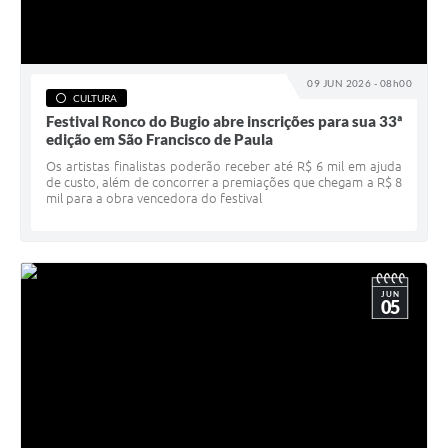
09 JUN 2026 - 08h00
CULTURA
Festival Ronco do Bugio abre inscrições para sua 33ª
edição em São Francisco de Paula
Os artistas finalistas poderão receber até R$ 6 mil em ajuda
de custo, além de concorrer a premiações que chegam a R$ 8
mil para a obra vencedora do festival
JUN
05