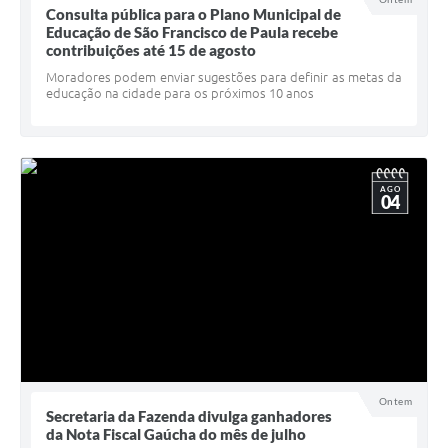
Consulta pública para o Plano Municipal de
UERGS - Universidade Estadual do RS
Educação de São Francisco de Paula recebe
contribuições até 15 de agosto
Turismo
Moradores podem enviar sugestões para definir as metas da
educação na cidade para os próximos 10 anos
Receitas
Despesas
Despesas por órgãos
AGO
04
Relatório de gestão fiscal
Relatório circunstanciado
Gestão Fiscal
LicitaCon
Contratos
Ontem
Colaborador
Secretaria da Fazenda divulga ganhadores
da Nota Fiscal Gaúcha do mês de julho
Quadro de Pessoal