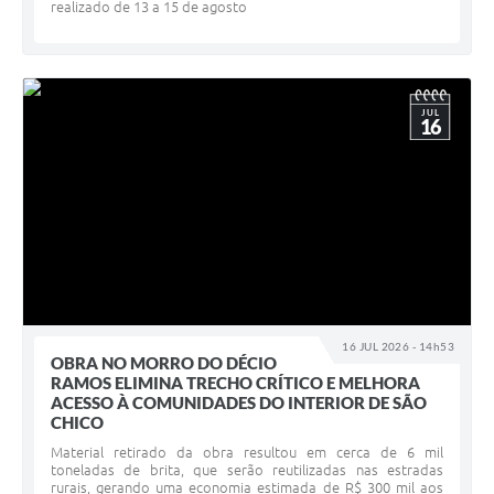
realizado de 13 a 15 de agosto
JUL
16
16 JUL 2026 - 14h53
OBRA NO MORRO DO DÉCIO
RAMOS ELIMINA TRECHO CRÍTICO E MELHORA
ACESSO À COMUNIDADES DO INTERIOR DE SÃO
CHICO
Material retirado da obra resultou em cerca de 6 mil
toneladas de brita, que serão reutilizadas nas estradas
rurais, gerando uma economia estimada de R$ 300 mil aos