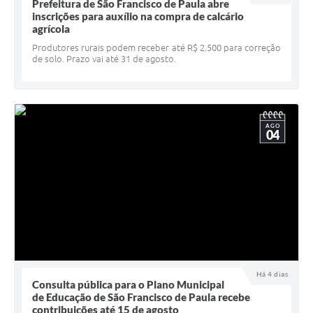
Quadro de Pessoal
Prefeitura de São Francisco de Paula abre
inscrições para auxílio na compra de calcário
Veículos
agrícola
Produtores rurais podem receber até R$ 2.500 para correção
Imóveis locados
de solo. Prazo vai até 31 de agosto.
Imóveis territorial
Imóveis predial
AGO
04
Legislação consolidada
GERAR BOLETO DE IPTU/ISS/ALVARÁ/CERTIDÕES
Dúvidas frequentes
Cadastro de Fornecedores
câmara de vereadores
Alvarás
Há 4 dias
Consulta pública para o Plano Municipal
de Educação de São Francisco de Paula recebe
Proteção ambiental
contribuições até 15 de agosto