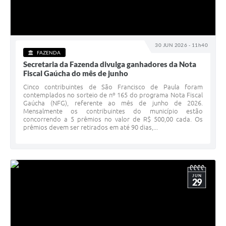
30 JUN 2026 - 11h40
FAZENDA
Secretaria da Fazenda divulga ganhadores da Nota
Fiscal Gaúcha do mês de junho
Cinco contribuintes de São Francisco de Paula foram
contemplados no sorteio de nº 165 do programa Nota Fiscal
Gaúcha (NFG), referente ao mês de junho de 2026.
Mensalmente os contribuintes do município estão
concorrendo a 5 prêmios no valor de R$ 500,00 cada. Os
prêmios devem ser retirados em até 90 dias,...
JUN
29