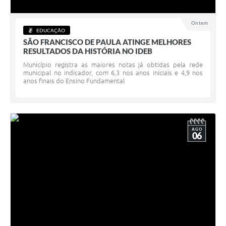
Acesso à Informação
Ontem
EDUCAÇÃO
Turismo em São Chico
SÃO FRANCISCO DE PAULA ATINGE MELHORES
RESULTADOS DA HISTÓRIA NO IDEB
Guia Credenciamento Pregao Online Banrisul
Município registra as maiores notas já obtidas pela rede
municipal no indicador, com 6,3 nos anos iniciais e 4,9 nos
Valores Terra Nua - VTN
anos finais do Ensino Fundamental
Plano de Saneamento
Combate ao Coronavírus
AGO
06
Devedores de ICMS/IPVA.
Contas Públicas
Publicações Legais
Casa do Trabalhador
UAB - Universidade Aberta do Brasil