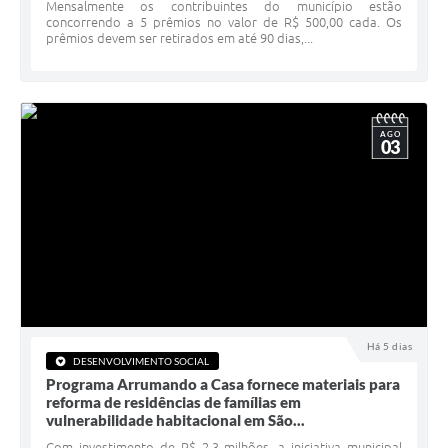
Serviços Online
Mensalmente os contribuintes do município estão
concorrendo a 5 prêmios no valor de R$ 500,00 cada. Os
prêmios devem ser retirados em até 90 dias,...
Telefones Úteis
Jornal
Agenda
AGO
03
SIC
Diário Oficial
Notícias
AUDIÊNCIA PÚBLICA - PLANEJA-URB 01
Inscrições Curso Informática para Aplicativos de Escritório
Há 5 dias
Inscrições - Estagiário
DESENVOLVIMENTO SOCIAL
Programa Arrumando a Casa fornece materiais para
reforma de residências de famílias em
vulnerabilidade habitacional em São...
Com investimento de R$ 2,3 milhões, a iniciativa municipal