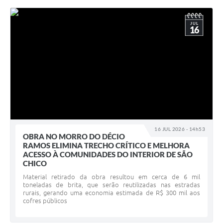
JUL
16
16 JUL 2026 - 14h53
OBRA NO MORRO DO DÉCIO
RAMOS ELIMINA TRECHO CRÍTICO E MELHORA
ACESSO À COMUNIDADES DO INTERIOR DE SÃO
CHICO
Material retirado da obra resultou em cerca de 6 mil
toneladas de brita, que serão reutilizadas nas estradas
rurais, gerando uma economia estimada de R$ 300 mil aos
cofres públicos