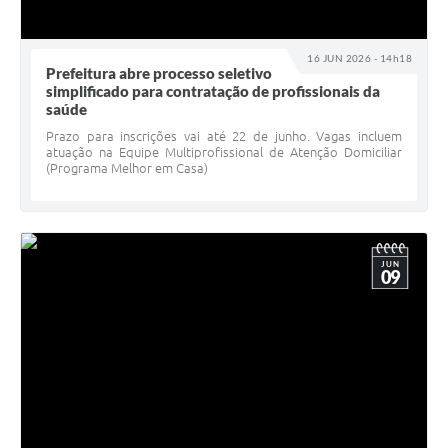
16 JUN 2026 - 14h18
Prefeitura abre processo seletivo
simplificado para contratação de profissionais da
saúde
Prazo para inscrições vai até 22 de junho. Vagas incluem
atuação na Equipe Multiprofissional de Atenção Domiciliar
(Programa Melhor em Casa)
JUN
09