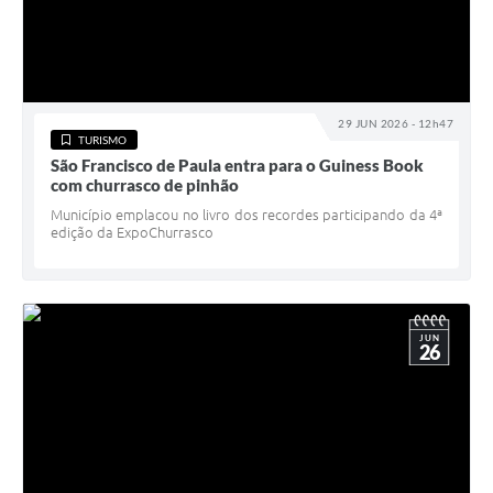
29 JUN 2026 - 12h47
TURISMO
São Francisco de Paula entra para o Guiness Book
com churrasco de pinhão
Município emplacou no livro dos recordes participando da 4ª
edição da ExpoChurrasco
JUN
26