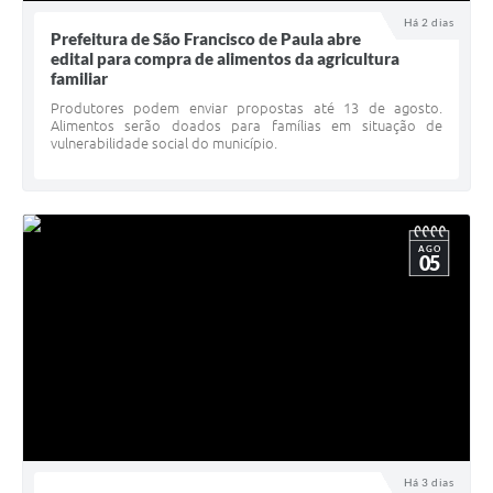
UERGS - Universidade Estadual do RS
Há 2 dias
Prefeitura de São Francisco de Paula abre
edital para compra de alimentos da agricultura
Turismo
familiar
Receitas
Produtores podem enviar propostas até 13 de agosto.
Alimentos serão doados para famílias em situação de
vulnerabilidade social do município.
Despesas
Despesas por órgãos
Relatório de gestão fiscal
AGO
05
Relatório circunstanciado
Gestão Fiscal
LicitaCon
Contratos
Colaborador
Há 3 dias