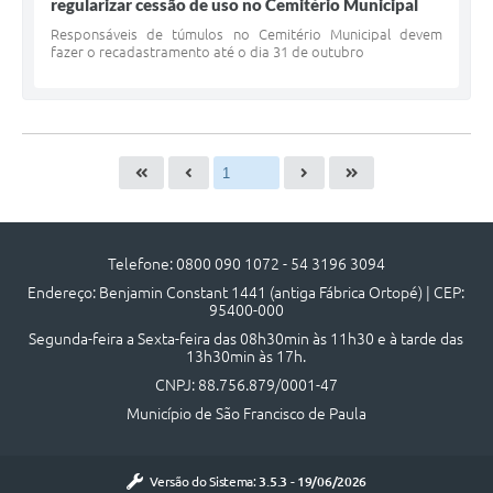
regularizar cessão de uso no Cemitério Municipal
Responsáveis de túmulos no Cemitério Municipal devem
fazer o recadastramento até o dia 31 de outubro
Telefone: 0800 090 1072 - 54 3196 3094
Endereço: Benjamin Constant 1441 (antiga Fábrica Ortopé) | CEP:
95400-000
Segunda-feira a Sexta-feira das 08h30min às 11h30 e à tarde das
13h30min às 17h.
CNPJ: 88.756.879/0001-47
Município de São Francisco de Paula
Versão do Sistema:
3.5.3 - 19/06/2026