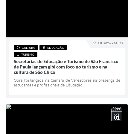
01 JUL 2026 - 14h32
CULTURA
EDUCAÇÃO
TURISMO
Secretarias de Educação e Turismo de São Francisco
de Paula lançam gibi com foco no turismo e na
cultura de São Chico
Obra foi lançada na Câmara de Vereadores na presença de
estudantes e profissionais da Educação
JUL
01