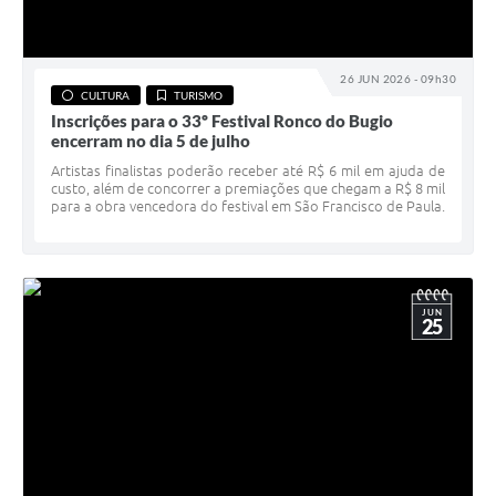
26 JUN 2026 - 09h30
CULTURA
TURISMO
Inscrições para o 33º Festival Ronco do Bugio
encerram no dia 5 de julho
Artistas finalistas poderão receber até R$ 6 mil em ajuda de
custo, além de concorrer a premiações que chegam a R$ 8 mil
para a obra vencedora do festival em São Francisco de Paula.
JUN
25