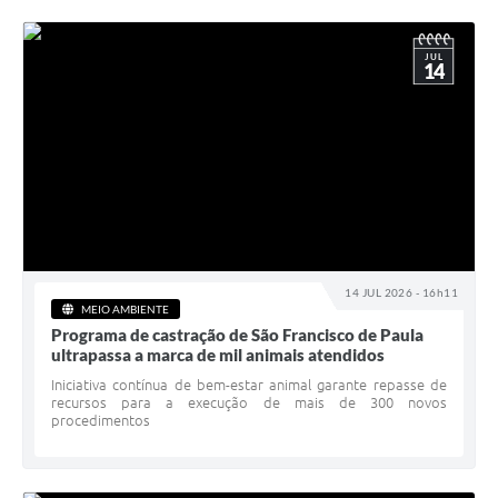
JUL
14
14 JUL 2026 - 16h11
MEIO AMBIENTE
Programa de castração de São Francisco de Paula
ultrapassa a marca de mil animais atendidos
Iniciativa contínua de bem-estar animal garante repasse de
recursos para a execução de mais de 300 novos
procedimentos