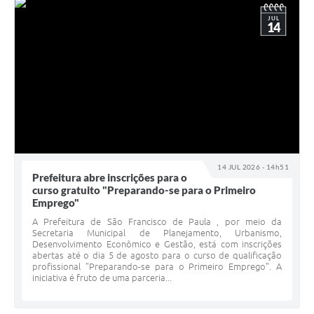
JUL
14
14 JUL 2026 - 14h51
Prefeitura abre inscrições para o
curso gratuito "Preparando-se para o Primeiro
Emprego"
A Prefeitura de São Francisco de Paula , por meio da
Secretaria Municipal de Planejamento, Urbanismo,
Desenvolvimento Econômico e Gestão, está com inscrições
abertas até o dia 5 de agosto para o curso de qualificação
profissional "Preparando-se para o Primeiro Emprego". A
iniciativa é fruto de uma parceria...