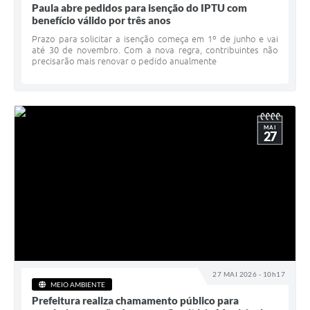
Paula abre pedidos para isenção do IPTU com
benefício válido por três anos
Prazo para solicitar a isenção começa em 1º de junho e vai
até 30 de novembro. Com a nova regra, contribuintes não
precisarão mais renovar o pedido anualmente
MAI
27
27 MAI 2026 - 10h17
MEIO AMBIENTE
Prefeitura realiza chamamento público para