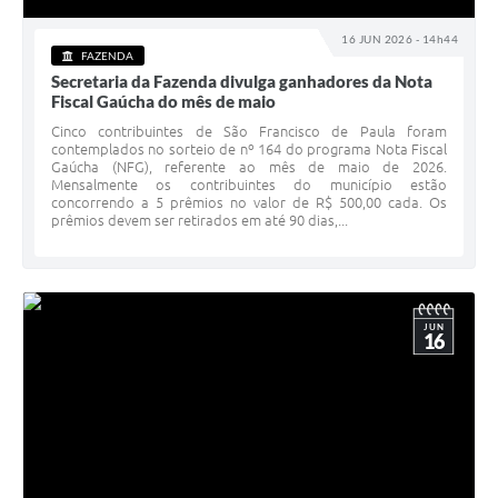
16 JUN 2026 - 14h44
FAZENDA
Secretaria da Fazenda divulga ganhadores da Nota
Fiscal Gaúcha do mês de maio
Cinco contribuintes de São Francisco de Paula foram
contemplados no sorteio de nº 164 do programa Nota Fiscal
Gaúcha (NFG), referente ao mês de maio de 2026.
Mensalmente os contribuintes do município estão
concorrendo a 5 prêmios no valor de R$ 500,00 cada. Os
prêmios devem ser retirados em até 90 dias,...
JUN
16