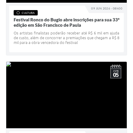
09 JUN 2026 - 08h00
CULTURA
Festival Ronco do Bugio abre inscrições para sua 33ª
edição em São Francisco de Paula
Os artistas finalistas poderão receber até R$ 6 mil em ajuda
de custo, além de concorrer a premiações que chegam a R$ 8
mil para a obra vencedora do festival
JUN
05