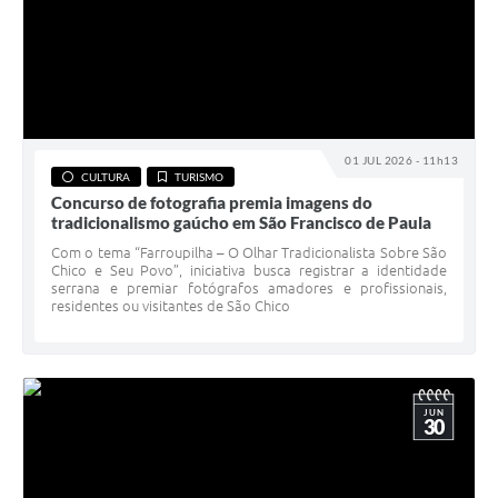
01 JUL 2026 - 11h13
CULTURA
TURISMO
Concurso de fotografia premia imagens do
tradicionalismo gaúcho em São Francisco de Paula
Com o tema “Farroupilha – O Olhar Tradicionalista Sobre São
Chico e Seu Povo”, iniciativa busca registrar a identidade
serrana e premiar fotógrafos amadores e profissionais,
residentes ou visitantes de São Chico
JUN
30