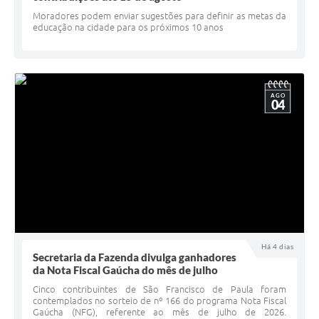
Minuta Cód. Postura
Moradores podem enviar sugestões para definir as metas da
educação na cidade para os próximos 10 anos
NFS-e
Galeria de Fotos
AGO
Audiências Públicas
04
Arquivos para Download
Galeria de Vídeos
Conselhos
Projetos
Contas Públicas
Há 4 dias
Secretaria da Fazenda divulga ganhadores
Legislação
da Nota Fiscal Gaúcha do mês de julho
Cinco contribuintes de São Francisco de Paula foram
Editais
contemplados no sorteio de nº 166 do programa Nota Fiscal
Gaúcha (NFG), referente ao mês de julho de 2026.