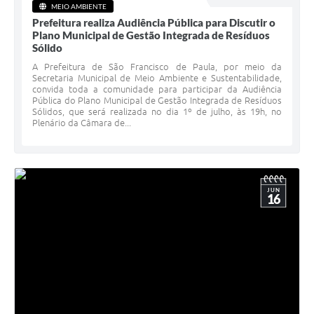
MEIO AMBIENTE
Prefeitura realiza Audiência Pública para Discutir o
Plano Municipal de Gestão Integrada de Resíduos
Sólido
A Prefeitura de São Francisco de Paula, por meio da
Secretaria Municipal de Meio Ambiente e Sustentabilidade,
convida toda a comunidade para participar da Audiência
Pública do Plano Municipal de Gestão Integrada de Resíduos
Sólidos, que será realizada no dia 1º de julho, às 19h, no
Plenário da Câmara de...
JUN
16