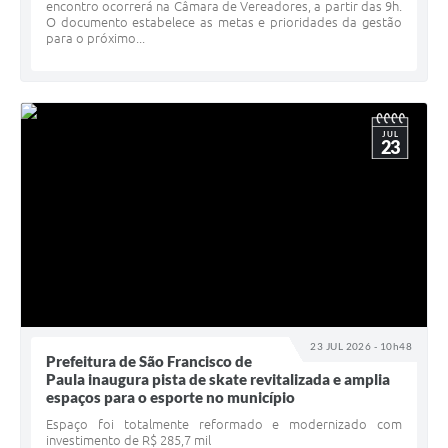
encontro ocorrerá na Câmara de Vereadores, a partir das 9h.
O documento estabelece as metas e prioridades da gestão
para o próximo...
JUL
23
23 JUL 2026 - 10h48
Prefeitura de São Francisco de
Paula inaugura pista de skate revitalizada e amplia
espaços para o esporte no município
Espaço foi totalmente reformado e modernizado com
investimento de R$ 285,7 mil