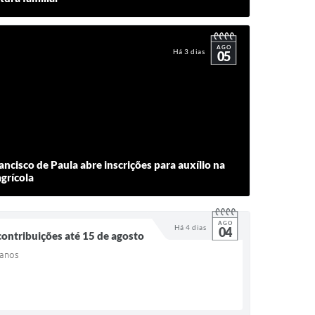
AGO
Há 3 dias
05
ancisco de Paula abre inscrições para auxílio na
grícola
AGO
Há 4 dias
04
contribuições até 15 de agosto
 anos