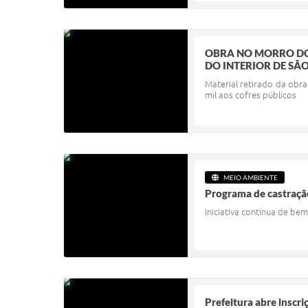
OBRA NO MORRO DO
DO INTERIOR DE SÃ
Material retirado da obra
mil aos cofres públicos
MEIO AMBIENTE
Programa de castração
Iniciativa contínua de b
Prefeitura abre inscr