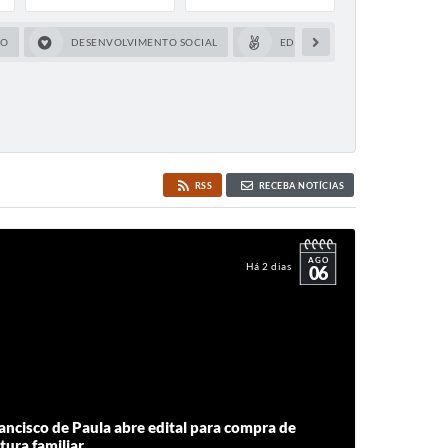
CO
DESENVOLVIMENTO SOCIAL
EDUCAÇÃO
FAZEND
RSS
RECEBA NOTÍCIAS
AGO
Há 2 dias
06
rancisco de Paula abre edital para compra de
tura familiar