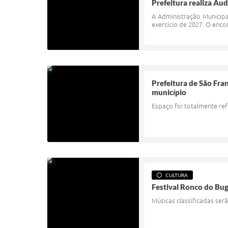
Prefeitura realiza Aud
A Administração Municipa
exercício de 2027. O enco
Prefeitura de São Fran
município
Espaço foi totalmente re
CULTURA
Festival Ronco do Bug
Músicas classificadas ser