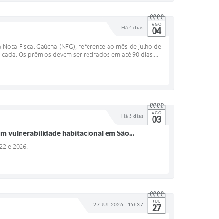
AGO
Há 4 dias
04
 Nota Fiscal Gaúcha (NFG), referente ao mês de julho de
cada. Os prêmios devem ser retirados em até 90 dias,...
AGO
Há 5 dias
03
m vulnerabilidade habitacional em São...
022 e 2026.
JUL
27 JUL 2026 - 16h37
27