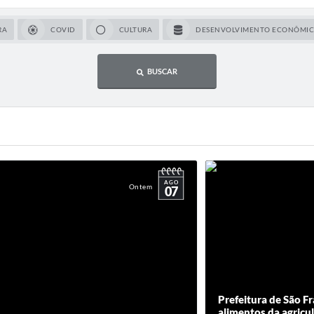
RA
COVID
CULTURA
DESENVOLVIMENTO ECONÔMI
BUSCAR
AGO
Ontem
07
Prefeitura de São F
alimentos da agricul