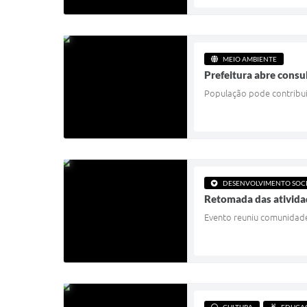
MEIO AMBIENTE
Prefeitura abre consu
População pode contribui
DESENVOLVIMENTO SOC
Retomada das ativida
Evento reuniu comunidade,