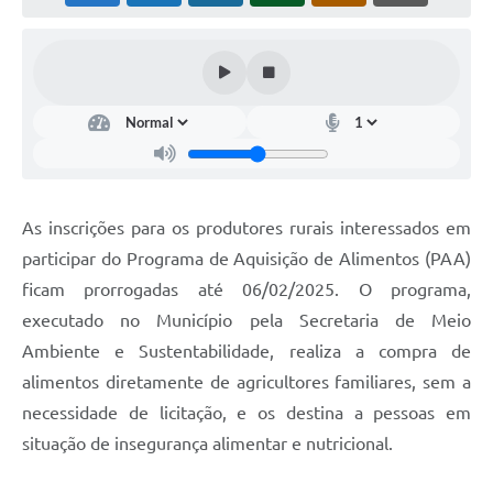
Acesso à Informação
Turismo em São Chico
Guia Credenciamento Pregao Online Banrisul
Valores Terra Nua-VTN
Plano de Saneamento
As inscrições para os produtores rurais interessados em
Combate ao Coronavírus
participar do Programa de Aquisição de Alimentos (PAA)
ficam prorrogadas até 06/02/2025. O programa,
Devedores de ICMS/IPVA.
executado no Município pela Secretaria de Meio
Contas Públicas
Ambiente e Sustentabilidade, realiza a compra de
alimentos diretamente de agricultores familiares, sem a
Publicações Legais
necessidade de licitação, e os destina a pessoas em
Casa do Trabalhador
situação de insegurança alimentar e nutricional.
UAB - Universidade Aberta do Brasil