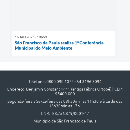
16 JAN 2025 - 10h53
São Francisco de Paula realiza 1ª Conferência
Municipal do Meio Ambiente
Telefone: 0800 090 1072 - 54 3196 3094
Endereço: Benjamin Constant 1441 (antiga Fábrica Ortopé) | CEP:
95400-000
Segunda-feira a Sexta-feira das 08h30min às 11h30 e à tarde das
13h30min às 17h.
CNPJ: 88.756.879/0001-47
Município de São Francisco de Paula