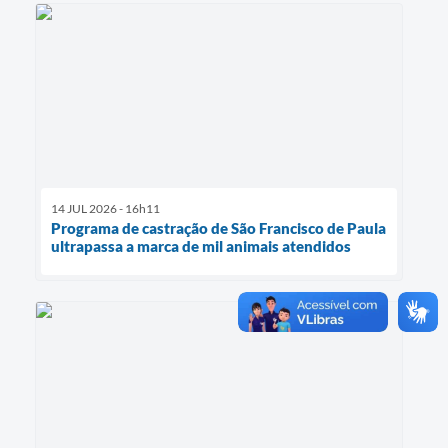
Minuta Cód. Postura
NFS-e
Galeria de Fotos
Audiências Públicas
Arquivos para Download
14 JUL 2026 - 16h11
Galeria de Vídeos
Programa de castração de São Francisco de Paula
ultrapassa a marca de mil animais atendidos
Conselhos
Projetos
Contas Públicas
Legislação
Editais