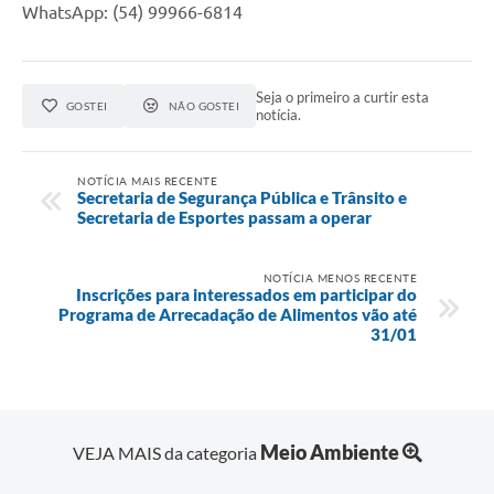
WhatsApp: (54) 99966-6814
Veículos
Imóveis locados
Seja o primeiro a curtir esta
GOSTEI
NÃO GOSTEI
notícia.
Imóveis territorial
Imóveis predial
NOTÍCIA MAIS RECENTE
Secretaria de Segurança Pública e Trânsito e
Legislação consolidada
Secretaria de Esportes passam a operar
GERAR BOLETO DE IPTU/ISS/ALVARÁ/CERTIDÕES
NOTÍCIA MENOS RECENTE
Inscrições para interessados em participar do
Dúvidas frequentes
Programa de Arrecadação de Alimentos vão até
31/01
Cadastro de Fornecedores
câmara de vereadores
Alvarás
Meio Ambiente
VEJA MAIS da categoria
Proteção ambiental