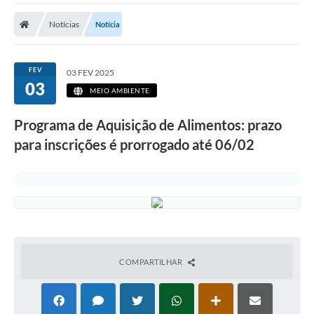
Carta de Serviços
Notícias
Notícia
Secretarias
A Cidade
FEV
03 FEV 2025
03
Publicações Oficiais
MEIO AMBIENTE
Transparência
Programa de Aquisição de Alimentos: prazo
para inscrições é prorrogado até 06/02
Coronavírus
Consórcio Josafaz
EMPREGA
Multimídia
Contato
COMPARTILHAR
Sala do Empreendedor
Lei Geral de Proteção de dados - LGPD