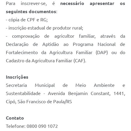
Para inscrever-se, é
necessário apresentar os
UERGS - Universidade Estadual do RS
seguintes documentos
:
Turismo
- cópia de CPF e RG;
- inscrição estadual de produtor rural;
Receitas
- comprovação de agricultor familiar, através da
Despesas
Declaração de Aptidão ao Programa Nacional de
Despesas por órgãos
Fortalecimento da Agricultura Familiar (DAP) ou do
Cadastro da Agricultura Familiar (CAF).
Relatório de gestão fiscal
Relatório circunstanciado
Inscrições
Secretaria Municipal de Meio Ambiente e
Gestão Fiscal
Sustentabilidade - Avenida Benjamin Constant, 1441,
LicitaCon
Cipó, São Francisco de Paula/RS
Contratos
Contato
Colaborador
Telefone: 0800 090 1072
Quadro de Pessoal