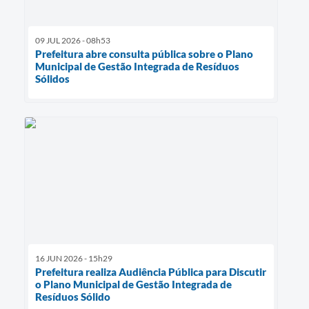
Serviços Online
Telefones Úteis
09 JUL 2026 - 08h53
Prefeitura abre consulta pública sobre o Plano
Jornal
Municipal de Gestão Integrada de Resíduos
Sólidos
Agenda
SIC
Diário Oficial
Notícias
AUDIÊNCIA PÚBLICA - PLANEJA-URB 01
Inscrições Curso Informática para Aplicativos de Escritório
Inscrições - Estagiário
16 JUN 2026 - 15h29
Prefeitura realiza Audiência Pública para Discutir
o Plano Municipal de Gestão Integrada de
Resíduos Sólido