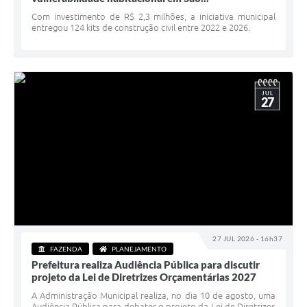
Serviços Online
Com investimento de R$ 2,3 milhões, a iniciativa municipal
entregou 124 kits de construção civil entre 2022 e 2026.
Telefones Úteis
Jornal
Agenda
JUL
27
SIC
Diário Oficial
Notícias
AUDIÊNCIA PÚBLICA - PLANEJA-URB 01
Inscrições Curso Informática para Aplicativos de Escritório
27 JUL 2026 - 16h37
Inscrições - Estagiário
FAZENDA
PLANEJAMENTO
Prefeitura realiza Audiência Pública para discutir
projeto da Lei de Diretrizes Orçamentárias 2027
A Administração Municipal realiza, no dia 10 de agosto, uma
Audiência Pública para debater o projeto da Lei de Diretrizes