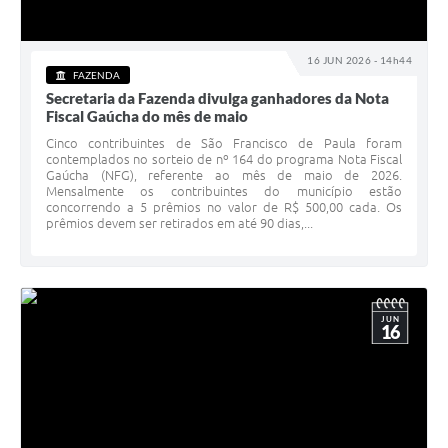
16 JUN 2026 - 14h44
FAZENDA
Secretaria da Fazenda divulga ganhadores da Nota
Fiscal Gaúcha do mês de maio
Cinco contribuintes de São Francisco de Paula foram
contemplados no sorteio de nº 164 do programa Nota Fiscal
Gaúcha (NFG), referente ao mês de maio de 2026.
Mensalmente os contribuintes do município estão
concorrendo a 5 prêmios no valor de R$ 500,00 cada. Os
prêmios devem ser retirados em até 90 dias,...
JUN
16