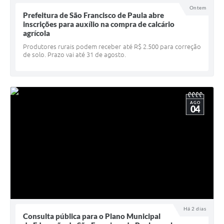
Ontem
UERGS - Universidade Estadual do RS
Prefeitura de São Francisco de Paula abre
inscrições para auxílio na compra de calcário
Turismo
agrícola
Produtores rurais podem receber até R$ 2.500 para correção
Receitas
de solo. Prazo vai até 31 de agosto.
Despesas
Despesas por órgãos
AGO
Relatório de gestão fiscal
04
Relatório circunstanciado
Gestão Fiscal
LicitaCon
Contratos
Colaborador
Há 2 dias
Consulta pública para o Plano Municipal