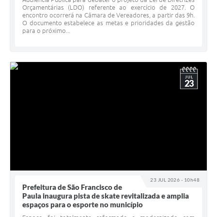
Orçamentárias (LDO) referente ao exercício de 2027. O
encontro ocorrerá na Câmara de Vereadores, a partir das 9h.
O documento estabelece as metas e prioridades da gestão
para o próximo...
JUL
23
23 JUL 2026 - 10h48
Prefeitura de São Francisco de
Paula inaugura pista de skate revitalizada e amplia
espaços para o esporte no município