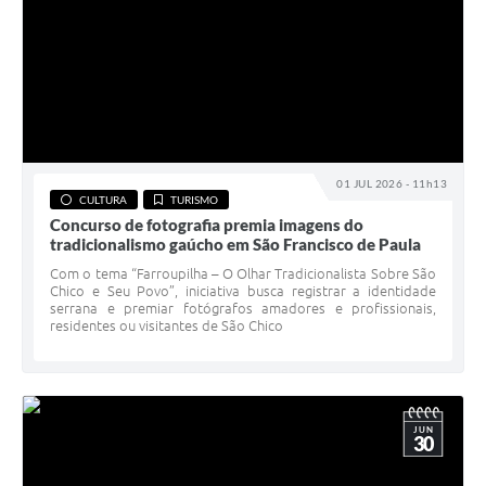
01 JUL 2026 - 11h13
CULTURA
TURISMO
Concurso de fotografia premia imagens do
tradicionalismo gaúcho em São Francisco de Paula
Com o tema “Farroupilha – O Olhar Tradicionalista Sobre São
Chico e Seu Povo”, iniciativa busca registrar a identidade
serrana e premiar fotógrafos amadores e profissionais,
residentes ou visitantes de São Chico
JUN
30