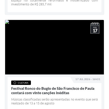
Espaço foi totalmente reformado e modernizado com
investimento de R$ 285,7 mil
JUL
17
17 JUL 2026 - 16h31
CULTURA
Festival Ronco do Bugio de São Francisco de Paula
contará com vinte canções inéditas
Músicas classificadas serão apresentadas no evento que será
realizado de 13 a 15 de agosto