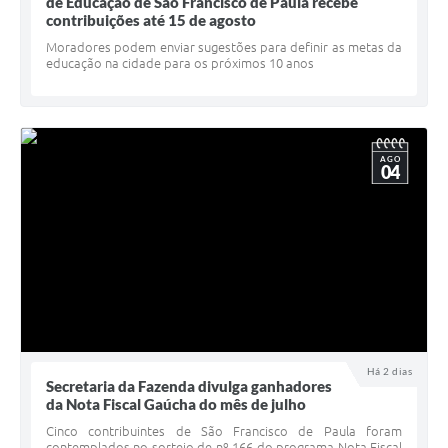
Quadro de Pessoal
de Educação de São Francisco de Paula recebe
contribuições até 15 de agosto
Veículos
Moradores podem enviar sugestões para definir as metas da
educação na cidade para os próximos 10 anos
Imóveis locados
Imóveis territorial
Imóveis predial
AGO
04
Legislação consolidada
GERAR BOLETO DE IPTU/ISS/ALVARÁ/CERTIDÕES
Dúvidas frequentes
Cadastro de Fornecedores
câmara de vereadores
Há 2 dias
Secretaria da Fazenda divulga ganhadores
Alvarás
da Nota Fiscal Gaúcha do mês de julho
Proteção ambiental
Cinco contribuintes de São Francisco de Paula foram
contemplados no sorteio de nº 166 do programa Nota Fiscal