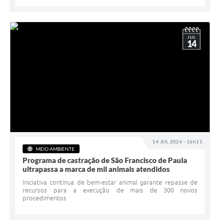
JUL
14
14 JUL 2026 - 16h11
MEIO AMBIENTE
Programa de castração de São Francisco de Paula
ultrapassa a marca de mil animais atendidos
Iniciativa contínua de bem-estar animal garante repasse de
recursos para a execução de mais de 300 novos
procedimentos