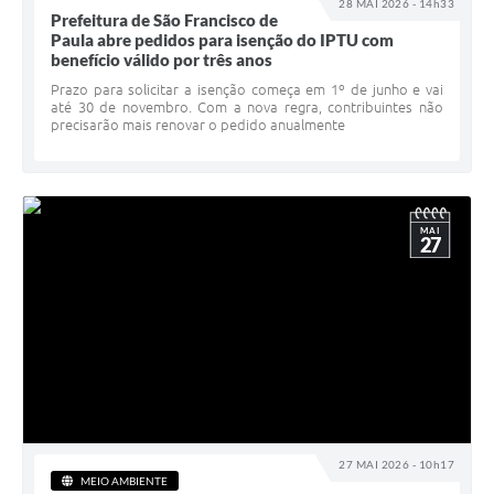
28 MAI 2026 - 14h33
Prefeitura de São Francisco de
Paula abre pedidos para isenção do IPTU com
benefício válido por três anos
Prazo para solicitar a isenção começa em 1º de junho e vai
até 30 de novembro. Com a nova regra, contribuintes não
precisarão mais renovar o pedido anualmente
MAI
27
27 MAI 2026 - 10h17
MEIO AMBIENTE