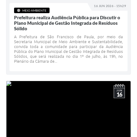
16 JUN 2026 - 15h29
MEIO AMBIENTE
Prefeitura realiza Audiência Pública para Discutir o
Plano Municipal de Gestão Integrada de Resíduos
Sólido
A Prefeitura de São Francisco de Paula, por meio da
Secretaria Municipal de Meio Ambiente e Sustentabilidade,
convida toda a comunidade para participar da Audiência
Pública do Plano Municipal de Gestão Integrada de Resíduos
Sólidos, que será realizada no dia 1º de julho, às 19h, no
Plenário da Câmara de...
JUN
16