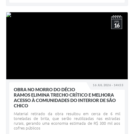
JUL
16
16 JUL 2026 - 14h53
OBRA NO MORRO DO DÉCIO
RAMOS ELIMINA TRECHO CRÍTICO E MELHORA
ACESSO À COMUNIDADES DO INTERIOR DE SÃO
CHICO
Material retirado da obra resultou em cerca de 6 mil
toneladas de brita, que serão reutilizadas nas estradas
rurais, gerando uma economia estimada de R$ 300 mil aos
cofres públicos