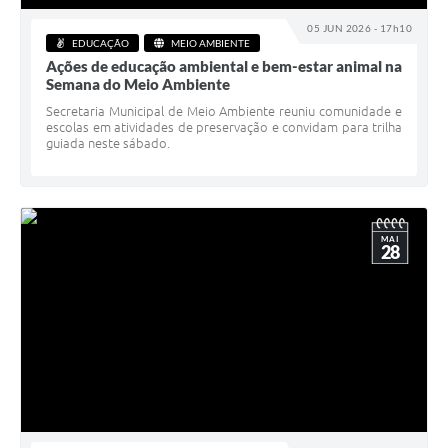
05 JUN 2026 - 17h10
EDUCAÇÃO
MEIO AMBIENTE
Ações de educação ambiental e bem-estar animal na
Semana do Meio Ambiente
Secretaria Municipal de Meio Ambiente reuniu comunidade e
escolas em atividades de preservação e convidam para trilha
guiada neste sábado.
MAI
28