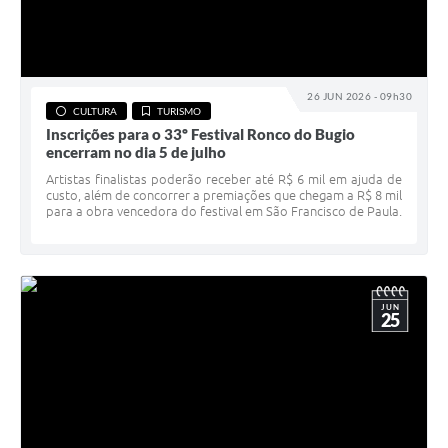
26 JUN 2026 - 09h30
CULTURA
TURISMO
Inscrições para o 33º Festival Ronco do Bugio
encerram no dia 5 de julho
Artistas finalistas poderão receber até R$ 6 mil em ajuda de
custo, além de concorrer a premiações que chegam a R$ 8 mil
para a obra vencedora do festival em São Francisco de Paula.
JUN
25