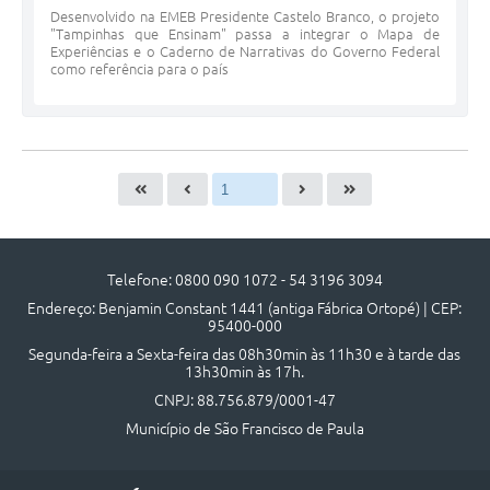
Desenvolvido na EMEB Presidente Castelo Branco, o projeto
"Tampinhas que Ensinam" passa a integrar o Mapa de
Experiências e o Caderno de Narrativas do Governo Federal
como referência para o país
Telefone: 0800 090 1072 - 54 3196 3094
Endereço: Benjamin Constant 1441 (antiga Fábrica Ortopé) | CEP:
95400-000
Segunda-feira a Sexta-feira das 08h30min às 11h30 e à tarde das
13h30min às 17h.
CNPJ: 88.756.879/0001-47
Município de São Francisco de Paula