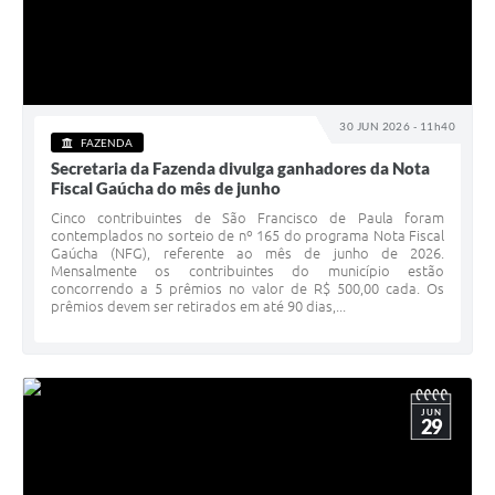
30 JUN 2026 - 11h40
FAZENDA
Secretaria da Fazenda divulga ganhadores da Nota
Fiscal Gaúcha do mês de junho
Cinco contribuintes de São Francisco de Paula foram
contemplados no sorteio de nº 165 do programa Nota Fiscal
Gaúcha (NFG), referente ao mês de junho de 2026.
Mensalmente os contribuintes do município estão
concorrendo a 5 prêmios no valor de R$ 500,00 cada. Os
prêmios devem ser retirados em até 90 dias,...
JUN
29