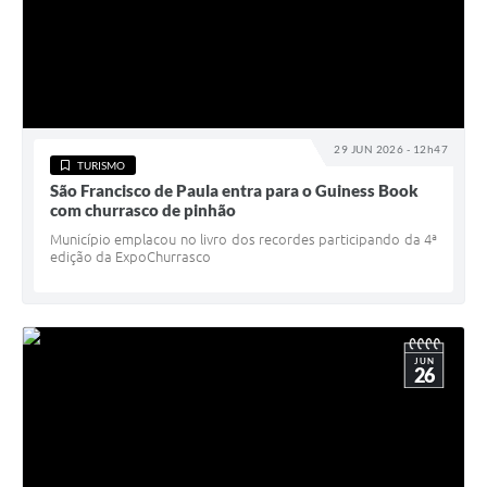
29 JUN 2026 - 12h47
TURISMO
São Francisco de Paula entra para o Guiness Book
com churrasco de pinhão
Município emplacou no livro dos recordes participando da 4ª
edição da ExpoChurrasco
JUN
26