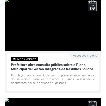
JUL
09
09 JUL 2026 - 08h53
MEIO AMBIENTE
Prefeitura abre consulta pública sobre o Plano
Municipal de Gestão Integrada de Resíduos Sólidos
População pode contribuir com o planejamento ambiental
do município para os próximos 20 anos acessando o
documento online e enviando sugestões
JUL