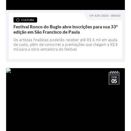
09 JUN 2026 - 08h00
CULTURA
Festival Ronco do Bugio abre inscrições para sua 33ª
edição em São Francisco de Paula
Os artistas finalistas poderão receber até R$ 6 mil em ajuda
de custo, além de concorrer a premiações que chegam a R$ 8
mil para a obra vencedora do festival
JUN
05