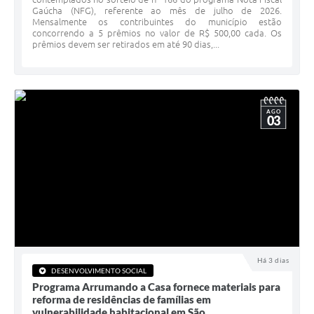
Gaúcha (NFG), referente ao mês de julho de 2026.
Minuta Cód. Postura
Mensalmente os contribuintes do município estão
concorrendo a 5 prêmios no valor de R$ 500,00 cada. Os
NFS-e
prêmios devem ser retirados em até 90 dias,...
Galeria de Fotos
Audiências Públicas
AGO
03
Arquivos para Download
Galeria de Vídeos
Conselhos
Projetos
Contas Públicas
Legislação
Há 3 dias
DESENVOLVIMENTO SOCIAL
Programa Arrumando a Casa fornece materiais para
Editais
reforma de residências de famílias em
vulnerabilidade habitacional em São...