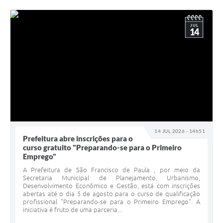
JUL
14
14 JUL 2026 - 14h51
Prefeitura abre inscrições para o
curso gratuito "Preparando-se para o Primeiro
Emprego"
A Prefeitura de São Francisco de Paula , por meio da
Secretaria Municipal de Planejamento, Urbanismo,
Desenvolvimento Econômico e Gestão, está com inscrições
abertas até o dia 5 de agosto para o curso de qualificação
profissional "Preparando-se para o Primeiro Emprego". A
iniciativa é fruto de uma parceria...