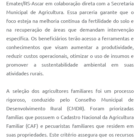
Quadro de Pessoal
Emater/RS-Ascar em colaboração direta com a Secretaria
Municipal de Agricultura. Essa parceria garante que o
Veículos
foco esteja na melhoria contínua da fertilidade do solo e
Imóveis locados
na recuperação de áreas que demandam intervenção
Imóveis territorial
específica. Os beneficiários terão acesso a ferramentas e
conhecimentos que visam aumentar a produtividade,
Imóveis predial
reduzir custos operacionais, otimizar o uso de insumos e
Legislação consolidada
promover a sustentabilidade ambiental em suas
atividades rurais.
GERAR BOLETO DE IPTU/ISS/ALVARÁ/CERTIDÕES
Dúvidas frequentes
A seleção dos agricultores familiares foi um processo
Cadastro de Fornecedores
rigoroso, conduzido pelo Conselho Municipal de
Desenvolvimento Rural (CMDR). Foram priorizadas
câmara de vereadores
famílias que possuem o Cadastro Nacional da Agricultura
Alvarás
Familiar (CAF) e pecuaristas familiares que residem em
suas propriedades. Este critério assegura que os recursos
Proteção ambiental