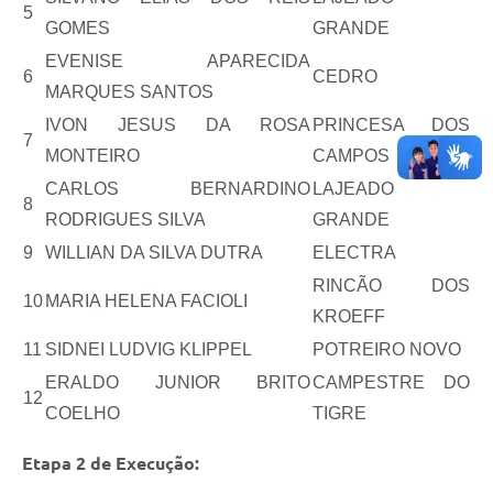
Serviços Online
5
GOMES
GRANDE
Telefones Úteis
EVENISE APARECIDA
6
CEDRO
Jornal
MARQUES SANTOS
IVON JESUS DA ROSA
PRINCESA DOS
Agenda
7
MONTEIRO
CAMPOS
SIC
CARLOS BERNARDINO
LAJEADO
8
Diário Oficial
RODRIGUES SILVA
GRANDE
9
WILLIAN DA SILVA DUTRA
ELECTRA
Notícias
RINCÃO DOS
10
MARIA HELENA FACIOLI
AUDIÊNCIA PÚBLICA - PLANEJA-URB 01
KROEFF
Inscrições Curso Informática para Aplicativos de Escritório
11
SIDNEI LUDVIG KLIPPEL
POTREIRO NOVO
ERALDO JUNIOR BRITO
CAMPESTRE DO
Inscrições - Estagiário
12
COELHO
TIGRE
Etapa 2 de Execução: