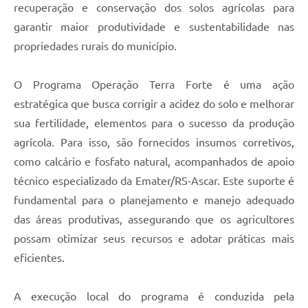
recuperação e conservação dos solos agrícolas para
UERGS - Universidade Estadual do RS
garantir maior produtividade e sustentabilidade nas
Turismo
propriedades rurais do município.
Receitas
O Programa Operação Terra Forte é uma ação
Despesas
estratégica que busca corrigir a acidez do solo e melhorar
Despesas por órgãos
sua fertilidade, elementos para o sucesso da produção
agrícola. Para isso, são fornecidos insumos corretivos,
Relatório de gestão fiscal
como calcário e fosfato natural, acompanhados de apoio
Relatório circunstanciado
técnico especializado da Emater/RS-Ascar. Este suporte é
fundamental para o planejamento e manejo adequado
Gestão Fiscal
das áreas produtivas, assegurando que os agricultores
LicitaCon
possam otimizar seus recursos e adotar práticas mais
Contratos
eficientes.
Colaborador
A execução local do programa é conduzida pela