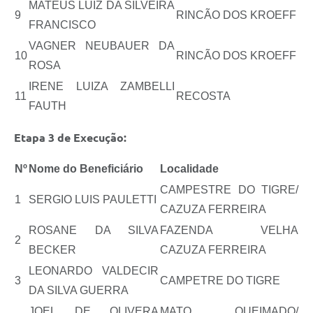
MATEUS LUIZ DA SILVEIRA
9
RINCÃO DOS KROEFF
FRANCISCO
VAGNER NEUBAUER DA
10
RINCÃO DOS KROEFF
ROSA
IRENE LUIZA ZAMBELLI
11
RECOSTA
FAUTH
Etapa 3 de Execução:
Nº
Nome do Beneficiário
Localidade
CAMPESTRE DO TIGRE/
1
SERGIO LUIS PAULETTI
CAZUZA FERREIRA
ROSANE DA SILVA
FAZENDA VELHA
2
BECKER
CAZUZA FERREIRA
LEONARDO VALDECIR
3
CAMPETRE DO TIGRE
DA SILVA GUERRA
JOEL DE OLIVERA
MATO QUEIMADO/