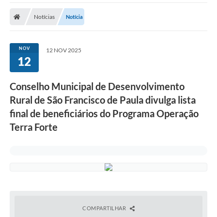
Carta de Serviços
Notícias
Notícia
Secretarias
A Cidade
NOV
12 NOV 2025
12
Publicações Oficiais
Transparência
Conselho Municipal de Desenvolvimento
Rural de São Francisco de Paula divulga lista
Coronavírus
final de beneficiários do Programa Operação
Consórcio Josafaz
Terra Forte
EMPREGA
Multimídia
Contato
Sala do Empreendedor
COMPARTILHAR
Lei Geral de Proteção de dados - LGPD