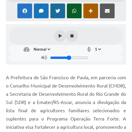
Acesso à Informação
Turismo em São Chico
Guia Credenciamento Pregao Online Banrisul
Valores Terra Nua - VTN
Plano de Saneamento
Combate ao Coronavírus
A Prefeitura de São Francisco de Paula, em parceria com
Devedores de ICMS/IPVA.
o Conselho Municipal de Desenvolvimento Rural (CMDR),
Contas Públicas
a Secretaria de Desenvolvimento Rural do Rio Grande do
Sul (SDR) e a Emater/RS-Ascar, anuncia a divulgação da
Publicações Legais
lista final de agricultores familiares selecionados e
Casa do Trabalhador
suplentes para o Programa Operação Terra Forte. A
UAB - Universidade Aberta do Brasil
iniciativa visa fortalecer a agricultura local, promovendo a