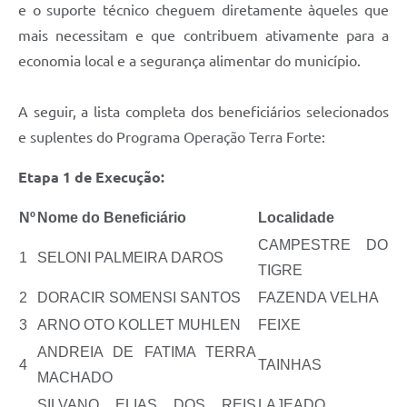
e o suporte técnico cheguem diretamente àqueles que
Minuta Cód. Postura
mais necessitam e que contribuem ativamente para a
NFS-e
economia local e a segurança alimentar do município.
Galeria de Fotos
A seguir, a lista completa dos beneficiários selecionados
Audiências Públicas
e suplentes do Programa Operação Terra Forte:
Arquivos para Download
Etapa 1 de Execução:
Galeria de Vídeos
Nº
Nome do Beneficiário
Localidade
Conselhos
CAMPESTRE DO
1
SELONI PALMEIRA DAROS
Projetos
TIGRE
2
DORACIR SOMENSI SANTOS
FAZENDA VELHA
Contas Públicas
3
ARNO OTO KOLLET MUHLEN
FEIXE
Legislação
ANDREIA DE FATIMA TERRA
4
TAINHAS
Editais
MACHADO
SILVANO ELIAS DOS REIS
LAJEADO