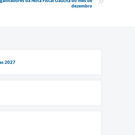
a ganhadores da Nota Fiscal Gaúcha do mês de
dezembro
ias 2027