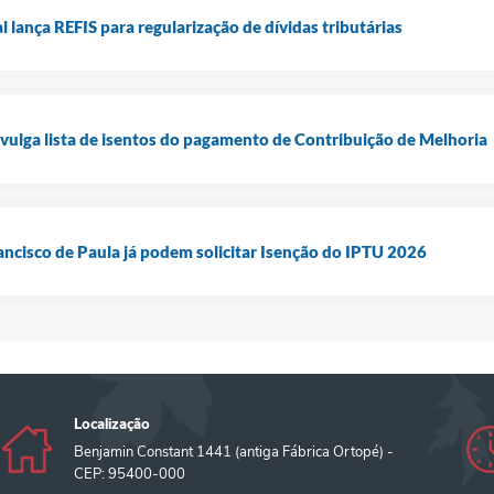
 lança REFIS para regularização de dívidas tributárias
ivulga lista de isentos do pagamento de Contribuição de Melhoria
ancisco de Paula já podem solicitar Isenção do IPTU 2026
Localização
Benjamin Constant 1441 (antiga Fábrica Ortopé) -
CEP: 95400-000