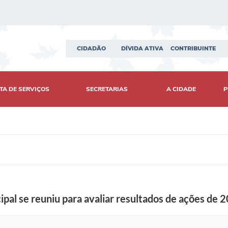
CIDADÃO
DÍVIDA ATIVA
CONTRIBUINTE
TA DE SERVIÇOS
SECRETARIAS
A CIDADE
P
F
o
t
o
pal se reuniu para avaliar resultados de ações de 
:
C
a
r