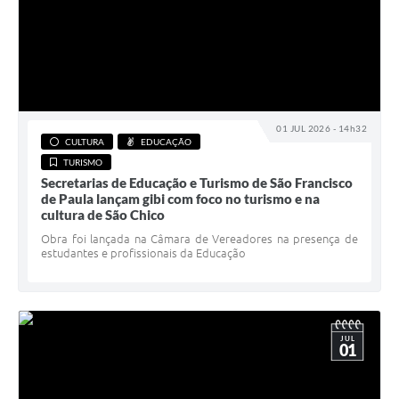
01 JUL 2026 - 14h32
CULTURA
EDUCAÇÃO
TURISMO
Secretarias de Educação e Turismo de São Francisco
de Paula lançam gibi com foco no turismo e na
cultura de São Chico
Obra foi lançada na Câmara de Vereadores na presença de
estudantes e profissionais da Educação
JUL
01