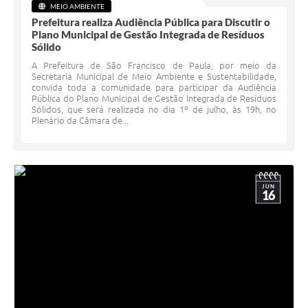
MEIO AMBIENTE
Prefeitura realiza Audiência Pública para Discutir o
Plano Municipal de Gestão Integrada de Resíduos
Sólido
A Prefeitura de São Francisco de Paula, por meio da
Secretaria Municipal de Meio Ambiente e Sustentabilidade,
convida toda a comunidade para participar da Audiência
Pública do Plano Municipal de Gestão Integrada de Resíduos
Sólidos, que será realizada no dia 1º de julho, às 19h, no
Plenário da Câmara de...
JUN
16