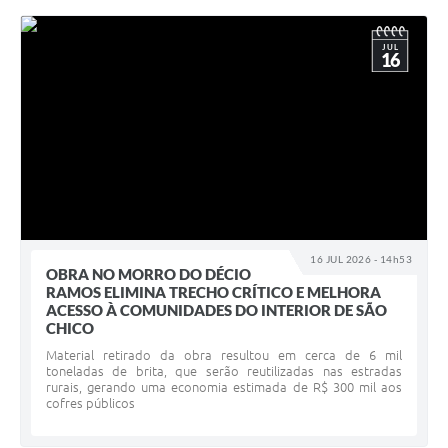
JUL
16
16 JUL 2026 - 14h53
OBRA NO MORRO DO DÉCIO
RAMOS ELIMINA TRECHO CRÍTICO E MELHORA
ACESSO À COMUNIDADES DO INTERIOR DE SÃO
CHICO
Material retirado da obra resultou em cerca de 6 mil
toneladas de brita, que serão reutilizadas nas estradas
rurais, gerando uma economia estimada de R$ 300 mil aos
cofres públicos