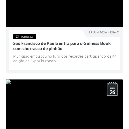
29 JUN 2026 - 12h47
TURISMO
São Francisco de Paula entra para o Guiness Book
com churrasco de pinhão
Município emplacou no livro dos recordes participando da 4ª
edição da ExpoChurrasco
JUN
26