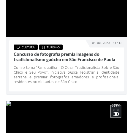
01 JUL 2026 - 11h13
CULTURA
TURISMO
Concurso de fotografia premia imagens do
tradicionalismo gaúcho em São Francisco de Paula
Com o tema “Farroupilha – O Olhar Tradicionalista Sobre São
Chico e Seu Povo”, iniciativa busca registrar a identidade
serrana e premiar fotógrafos amadores e profissionais,
residentes ou visitantes de São Chico
JUN
30