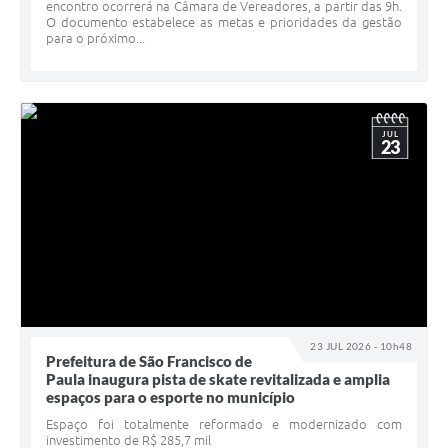
encontro ocorrerá na Câmara de Vereadores, a partir das 9h.
O documento estabelece as metas e prioridades da gestão
para o próximo...
JUL
23
23 JUL 2026 - 10h48
Prefeitura de São Francisco de
Paula inaugura pista de skate revitalizada e amplia
espaços para o esporte no município
Espaço foi totalmente reformado e modernizado com
investimento de R$ 285,7 mil