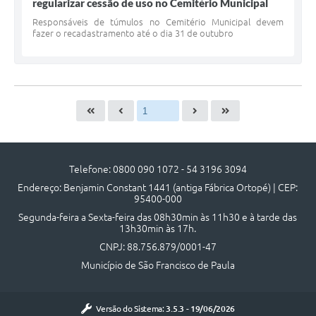
regularizar cessão de uso no Cemitério Municipal
Responsáveis de túmulos no Cemitério Municipal devem
fazer o recadastramento até o dia 31 de outubro
Telefone: 0800 090 1072 - 54 3196 3094
Endereço: Benjamin Constant 1441 (antiga Fábrica Ortopé) | CEP:
95400-000
Segunda-feira a Sexta-feira das 08h30min às 11h30 e à tarde das
13h30min às 17h.
CNPJ: 88.756.879/0001-47
Município de São Francisco de Paula
Versão do Sistema:
3.5.3 - 19/06/2026