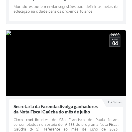
Minuta Cód. Postura
Moradores podem enviar sugestões para definir as metas da
educação na cidade para os próximos 10 anos
NFS-e
Galeria de Fotos
AGO
Audiências Públicas
04
Arquivos para Download
Galeria de Vídeos
Conselhos
Projetos
Contas Públicas
Há 3 dias
Secretaria da Fazenda divulga ganhadores
Legislação
da Nota Fiscal Gaúcha do mês de julho
Cinco contribuintes de São Francisco de Paula foram
Editais
contemplados no sorteio de nº 166 do programa Nota Fiscal
Gaúcha (NFG), referente ao mês de julho de 2026.