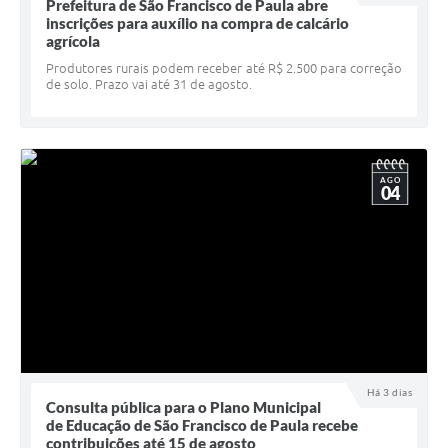
Quadro de Pessoal
Prefeitura de São Francisco de Paula abre
inscrições para auxílio na compra de calcário
Veículos
agrícola
Produtores rurais podem receber até R$ 2.500 para correção
Imóveis locados
de solo. Prazo vai até 31 de agosto.
Imóveis territorial
Imóveis predial
AGO
04
Legislação consolidada
GERAR BOLETO DE IPTU/ISS/ALVARÁ/CERTIDÕES
Dúvidas frequentes
Cadastro de Fornecedores
câmara de vereadores
Alvarás
Há 3 dias
Consulta pública para o Plano Municipal
de Educação de São Francisco de Paula recebe
Proteção ambiental
contribuições até 15 de agosto