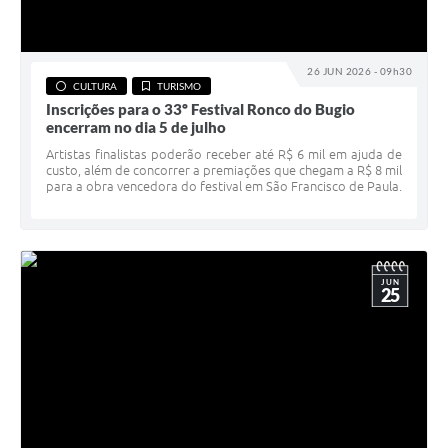
26 JUN 2026 - 09h30
CULTURA
TURISMO
Inscrições para o 33º Festival Ronco do Bugio
encerram no dia 5 de julho
Artistas finalistas poderão receber até R$ 6 mil em ajuda de
custo, além de concorrer a premiações que chegam a R$ 8 mil
para a obra vencedora do festival em São Francisco de Paula.
JUN
25