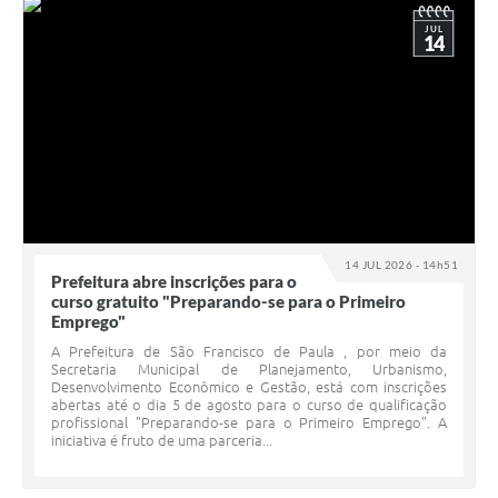
JUL
14
14 JUL 2026 - 14h51
Prefeitura abre inscrições para o
curso gratuito "Preparando-se para o Primeiro
Emprego"
A Prefeitura de São Francisco de Paula , por meio da
Secretaria Municipal de Planejamento, Urbanismo,
Desenvolvimento Econômico e Gestão, está com inscrições
abertas até o dia 5 de agosto para o curso de qualificação
profissional "Preparando-se para o Primeiro Emprego". A
iniciativa é fruto de uma parceria...