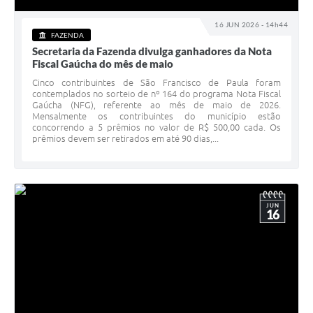
16 JUN 2026 - 14h44
FAZENDA
Secretaria da Fazenda divulga ganhadores da Nota
Fiscal Gaúcha do mês de maio
Cinco contribuintes de São Francisco de Paula foram
contemplados no sorteio de nº 164 do programa Nota Fiscal
Gaúcha (NFG), referente ao mês de maio de 2026.
Mensalmente os contribuintes do município estão
concorrendo a 5 prêmios no valor de R$ 500,00 cada. Os
prêmios devem ser retirados em até 90 dias,...
JUN
16