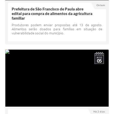
UERGS - Universidade Estadual do RS
Ontem
Prefeitura de São Francisco de Paula abre
edital para compra de alimentos da agricultura
Turismo
familiar
Receitas
Produtores podem enviar propostas até 13 de agosto.
Alimentos serão doados para famílias em situação de
vulnerabilidade social do município.
Despesas
Despesas por órgãos
Relatório de gestão fiscal
AGO
05
Relatório circunstanciado
Gestão Fiscal
LicitaCon
Contratos
Colaborador
Há 2 dias