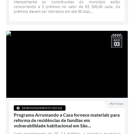
Serviços Online
Mensalmente os contribuintes do município estão
concorrendo a 5 prêmios no valor de R$ 500,00 cada. Os
prêmios devem ser retirados em até 90 dias,...
Telefones Úteis
Jornal
Agenda
AGO
03
SIC
Diário Oficial
Notícias
AUDIÊNCIA PÚBLICA - PLANEJA-URB 01
Inscrições Curso Informática para Aplicativos de Escritório
Há 4 dias
Inscrições - Estagiário
DESENVOLVIMENTO SOCIAL
Programa Arrumando a Casa fornece materiais para
reforma de residências de famílias em
vulnerabilidade habitacional em São...
Com investimento de R$ 2,3 milhões, a iniciativa municipal