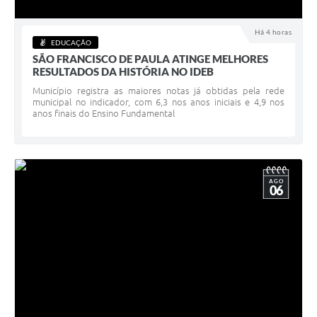
Acesso à Informação
Há 4 horas
EDUCAÇÃO
Turismo em São Chico
SÃO FRANCISCO DE PAULA ATINGE MELHORES
RESULTADOS DA HISTÓRIA NO IDEB
Guia Credenciamento Pregao Online Banrisul
Município registra as maiores notas já obtidas pela rede
municipal no indicador, com 6,3 nos anos iniciais e 4,9 nos
Valores Terra Nua - VTN
anos finais do Ensino Fundamental
Plano de Saneamento
Combate ao Coronavírus
AGO
06
Devedores de ICMS/IPVA.
Contas Públicas
Publicações Legais
Casa do Trabalhador
UAB - Universidade Aberta do Brasil