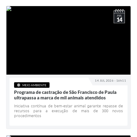
JUL
14
14 JUL 2026 - 16h11
MEIO AMBIENTE
Programa de castração de São Francisco de Paula
ultrapassa a marca de mil animais atendidos
Iniciativa contínua de bem-estar animal garante repasse de
recursos para a execução de mais de 300 novos
procedimentos