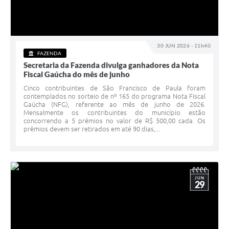
30 JUN 2026 - 11h40
FAZENDA
Secretaria da Fazenda divulga ganhadores da Nota
Fiscal Gaúcha do mês de junho
Cinco contribuintes de São Francisco de Paula foram
contemplados no sorteio de nº 165 do programa Nota Fiscal
Gaúcha (NFG), referente ao mês de junho de 2026.
Mensalmente os contribuintes do município estão
concorrendo a 5 prêmios no valor de R$ 500,00 cada. Os
prêmios devem ser retirados em até 90 dias,...
JUN
29