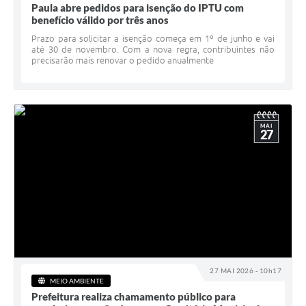
Paula abre pedidos para isenção do IPTU com
benefício válido por três anos
Prazo para solicitar a isenção começa em 1º de junho e vai
até 30 de novembro. Com a nova regra, contribuintes não
precisarão mais renovar o pedido anualmente
MAI
27
27 MAI 2026 - 10h17
MEIO AMBIENTE
Prefeitura realiza chamamento público para