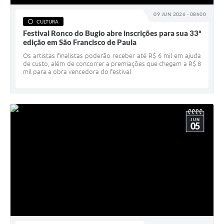
09 JUN 2026 - 08h00
CULTURA
Festival Ronco do Bugio abre inscrições para sua 33ª
edição em São Francisco de Paula
Os artistas finalistas poderão receber até R$ 6 mil em ajuda
de custo, além de concorrer a premiações que chegam a R$ 8
mil para a obra vencedora do festival
JUN
05