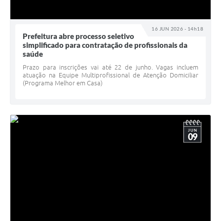
16 JUN 2026 - 14h18
Prefeitura abre processo seletivo
simplificado para contratação de profissionais da
saúde
Prazo para inscrições vai até 22 de junho. Vagas incluem
atuação na Equipe Multiprofissional de Atenção Domiciliar
(Programa Melhor em Casa)
JUN
09