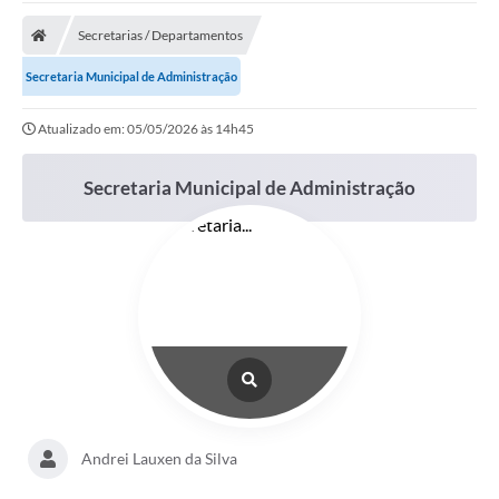
Carta de Serviços
Secretarias / Departamentos
Secretarias
Secretaria Municipal de Administração
A Cidade
Atualizado em: 05/05/2026 às 14h45
Publicações Oficiais
Secretaria Municipal de Administração
Transparência
Coronavírus
Consórcio Josafaz
EMPREGA
Multimídia
Contato
Sala do Empreendedor
Andrei Lauxen da Silva
Lei Geral de Proteção de dados - LGPD