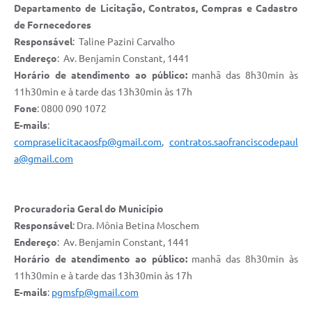
Departamento de Licitação, Contratos, Compras e Cadastro
Minuta Cód. Postura
de Fornecedores
Responsável
: Taline Pazini Carvalho
NFS-e
Endereço
: Av. Benjamin Constant, 1441
Galeria de Fotos
Horário de atendimento ao público:
manhã das 8h30min às
11h30min e à tarde das 13h30min às 17h
Audiências Públicas
Fone
: 0800 090 1072
Arquivos para Download
E-mails
:
compraselicitacaosfp@gmail.com
,
contratos.saofranciscodepaul
Galeria de Vídeos
a@gmail.com
Conselhos
Projetos
Procuradoria Geral do Município
Responsável
: Dra. Mônia Betina Moschem
Contas Públicas
Endereço
: Av. Benjamin Constant, 1441
Horário de atendimento ao público:
manhã das 8h30min às
Legislação
11h30min e à tarde das 13h30min às 17h
Editais
E-mails
:
pgmsfp@gmail.com