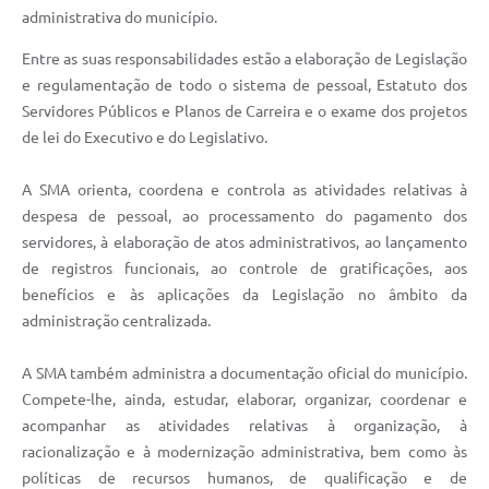
administrativa do município.
UERGS - Universidade Estadual do RS
Entre as suas responsabilidades estão a elaboração de Legislação
Turismo
e regulamentação de todo o sistema de pessoal, Estatuto dos
Receitas
Servidores Públicos e Planos de Carreira e o exame dos projetos
de lei do Executivo e do Legislativo.
Despesas
A SMA orienta, coordena e controla as atividades relativas à
Despesas por órgãos
despesa de pessoal, ao processamento do pagamento dos
Relatório de gestão fiscal
servidores, à elaboração de atos administrativos, ao lançamento
de registros funcionais, ao controle de gratificações, aos
Relatório circunstanciado
benefícios e às aplicações da Legislação no âmbito da
Gestão Fiscal
administração centralizada.
LicitaCon
A SMA também administra a documentação oficial do município.
Compete-lhe, ainda, estudar, elaborar, organizar, coordenar e
Contratos
acompanhar as atividades relativas à organização, à
Colaborador
racionalização e à modernização administrativa, bem como às
políticas de recursos humanos, de qualificação e de