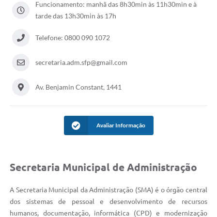
Funcionamento: manhã das 8h30min às 11h30min e à
tarde das 13h30min às 17h
Acesso à Informação
Turismo em São Chico
Telefone: 0800 090 1072
Guia Credenciamento Pregao Online Banrisul
secretaria.adm.sfp@gmail.com
Valores Terra Nua - VTN
Av. Benjamin Constant, 1441
Plano de Saneamento
Combate ao Coronavírus
Avaliar Informação
Devedores de ICMS/IPVA.
Contas Públicas
Secretaria Municipal de Administração
Publicações Legais
Casa do Trabalhador
A Secretaria Municipal da Administração (SMA) é o órgão central
dos sistemas de pessoal e desenvolvimento de recursos
UAB - Universidade Aberta do Brasil
humanos, documentação, informática (CPD) e modernização