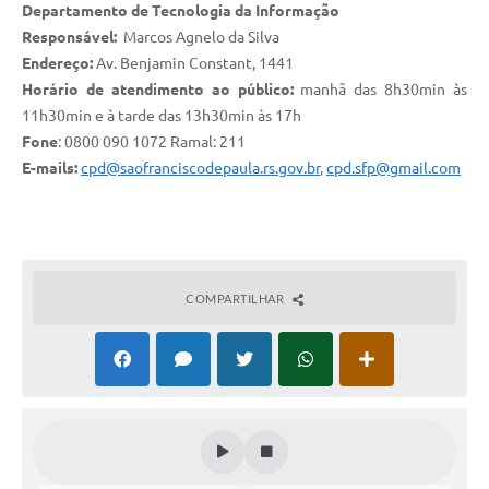
Serviços Online
Departamento de Tecnologia da Informação
Responsável:
Marcos Agnelo da Silva
Telefones Úteis
Endereço:
Av. Benjamin Constant, 1441
Jornal
Horário de atendimento ao público:
manhã das 8h30min às
11h30min e à tarde das 13h30min às 17h
Agenda
Fone
: 0800 090 1072 Ramal: 211
E-mails:
cpd@saofranciscodepaula.rs.gov.br
,
cpd.sfp@gmail.com
SIC
Diário Oficial
Notícias
COMPARTILHAR
AUDIÊNCIA PÚBLICA - PLANEJA-URB 01
Inscrições Curso Informática para Aplicativos de Escritório
Inscrições - Estagiário