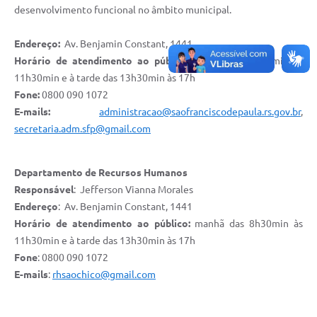
Quadro de Pessoal
desenvolvimento funcional no âmbito municipal.
Veículos
Endereço:
Av. Benjamin Constant, 1441
Imóveis locados
Horário de atendimento ao público:
manhã das 8h30min às
11h30min e à tarde das 13h30min às 17h
Imóveis territorial
Fone:
0800 090 1072
Imóveis predial
E-mails:
administracao@saofranciscodepaula.rs.gov.br
,
secretaria.adm.sfp@gmail.com
Legislação consolidada
GERAR BOLETO DE IPTU/ISS/ALVARÁ/CERTIDÕES
Departamento de Recursos Humanos
Responsável
: Jefferson Vianna Morales
Dúvidas frequentes
Endereço
: Av. Benjamin Constant, 1441
Cadastro de Fornecedores
Horário de atendimento ao público:
manhã das 8h30min às
11h30min e à tarde das 13h30min às 17h
câmara de vereadores
Fone
: 0800 090 1072
E-mails
:
rhsaochico@gmail.com
Alvarás
Proteção ambiental