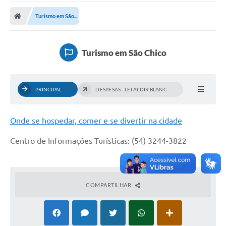
Carta de Serviços
Turismo em São...
Secretarias
A Cidade
Turismo em São Chico
Publicações Oficiais
Transparência
PRINCIPAL
DESPESAS - LEI ALDIR BLANC
Coronavírus
Onde se hospedar, comer e se divertir na cidade
Consórcio Josafaz
Centro de Informações Turísticas: (54) 3244-3822
EMPREGA
Multimídia
Contato
COMPARTILHAR
Sala do Empreendedor
Lei Geral de Proteção de dados - LGPD