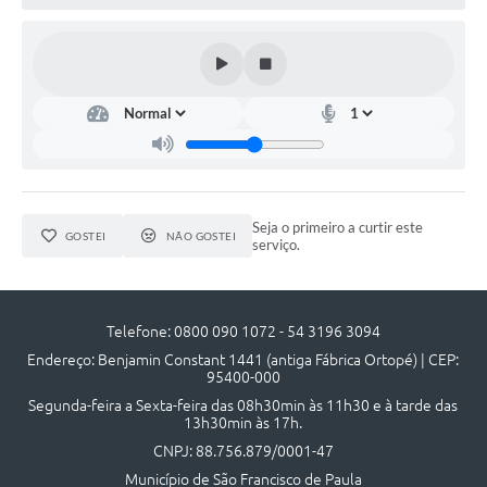
Acesso à Informação
Turismo em São Chico
Guia Credenciamento Pregao Online Banrisul
Valores Terra Nua - VTN
Plano de Saneamento
Seja o primeiro a curtir este
GOSTEI
NÃO GOSTEI
serviço.
Combate ao Coronavírus
Devedores de ICMS/IPVA.
Telefone: 0800 090 1072 - 54 3196 3094
Contas Públicas
Endereço: Benjamin Constant 1441 (antiga Fábrica Ortopé) | CEP:
95400-000
Publicações Legais
Segunda-feira a Sexta-feira das 08h30min às 11h30 e à tarde das
Casa do Trabalhador
13h30min às 17h.
CNPJ: 88.756.879/0001-47
UAB - Universidade Aberta do Brasil
Município de São Francisco de Paula