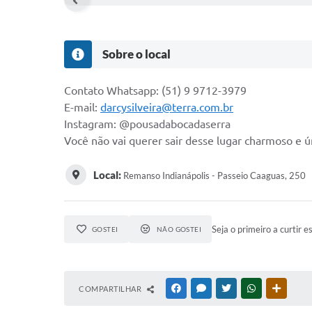
Sobre o local
Contato Whatsapp: (51) 9 9712-3979
E-mail:
darcysilveira@terra.com.br
Instagram: @pousadabocadaserra
Você não vai querer sair desse lugar charmoso e ú
Local:
Remanso Indianápolis - Passeio Caaguas, 250
Seja o primeiro a curtir e
GOSTEI
NÃO GOSTEI
COMPARTILHAR
FACEBOOK
MESSENGER
TWITTER
WHATSAPP
OUTRAS