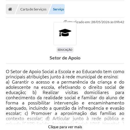
Carta de Serviços
Carta de Serviços
Serviço
Secretarias
Atualizado em: 28/05/2026 às 09h42
A Cidade
Publicações Oficiais
Transparência
EDUCAÇÃO
Setor de Apoio
Coronavírus
O Setor de Apoio Social a Escola e ao Educando tem como
Consórcio Josafaz
principais atribuições junto à rede municipal de ensino:
​a) Garantir o acesso e a permanência da criança e do
EMPREGA
adolescente na escola, efetivando o direito social de
educação; b) Realizar visitas domiciliares para
Multimídia
conhecimento da realidade social e familiar do aluno de
forma a possibilitar intervenção e encaminhamento
Contato
adequado, incluindo a questão da infrequência e evasão
escolar; c) Promover a aproximação das famílias ao
Sala do Empreendedor
contexto escolar; d) Articular junto à rede pública e
privada (CAPS; Saúde; Assistência Social; APAE, Hospital...)
Clique para ver mais
Lei Geral de Proteção de dados - LGPD
para atendimento as necessidades escolares; e) Realizar