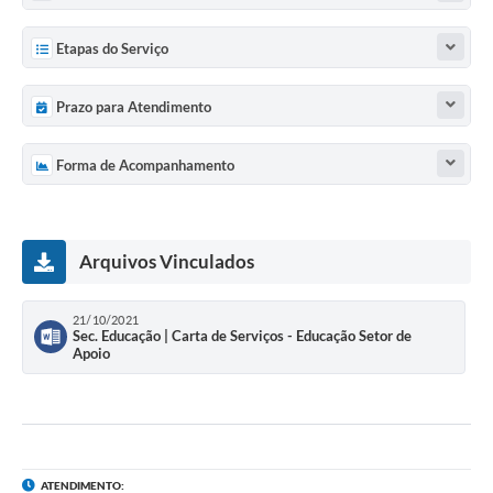
UERGS - Universidade Estadual do RS
Etapas do Serviço
Turismo
Prazo para Atendimento
Receitas
Despesas
Forma de Acompanhamento
Despesas por órgãos
Relatório de gestão fiscal
Arquivos Vinculados
Relatório circunstanciado
21/10/2021
Gestão Fiscal
Sec. Educação | Carta de Serviços - Educação Setor de
Apoio
LicitaCon
Contratos
Colaborador
ATENDIMENTO: