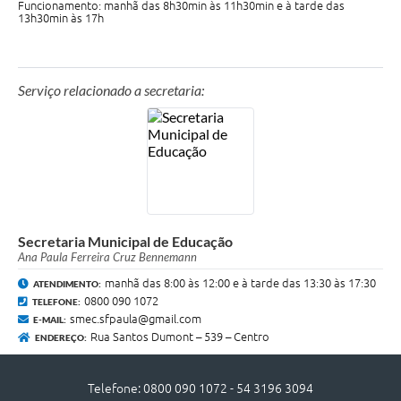
Quadro de Pessoal
Funcionamento: manhã das 8h30min às 11h30min e à tarde das
13h30min às 17h
Veículos
Imóveis locados
Serviço relacionado a secretaria:
Imóveis territorial
Imóveis predial
Legislação consolidada
GERAR BOLETO DE IPTU/ISS/ALVARÁ/CERTIDÕES
Secretaria Municipal de Educação
Dúvidas frequentes
Ana Paula Ferreira Cruz Bennemann
Cadastro de Fornecedores
manhã das 8:00 às 12:00 e à tarde das 13:30 às 17:30
ATENDIMENTO:
0800 090 1072
TELEFONE:
câmara de vereadores
smec.sfpaula@gmail.com
E-MAIL:
Rua Santos Dumont – 539 – Centro
ENDEREÇO:
Alvarás
Proteção ambiental
Telefone: 0800 090 1072 - 54 3196 3094