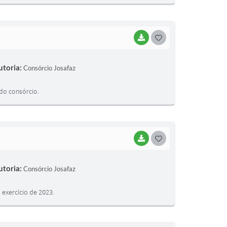
I
BAIXAR
G
O
utoria:
Consórcio Josafaz
S
T
do consórcio.
E
I
BAIXAR
G
O
utoria:
Consórcio Josafaz
S
T
exercício de 2023.
E
I