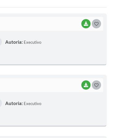
BAIXAR
G
O
Autoria:
Executivo
S
T
E
I
BAIXAR
G
O
Autoria:
Executivo
S
T
E
I