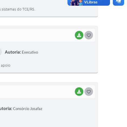
T
s sistemas do TCE/RS.
E
I
BAIXAR
G
O
Autoria:
Executivo
S
T
e apoio
E
I
BAIXAR
G
O
utoria:
Consórcio Josafaz
S
T
E