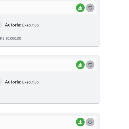
BAIXAR
G
O
Autoria:
Executivo
S
T
 R$ 10.000,00
E
I
BAIXAR
G
O
Autoria:
Executivo
S
T
E
I
BAIXAR
G