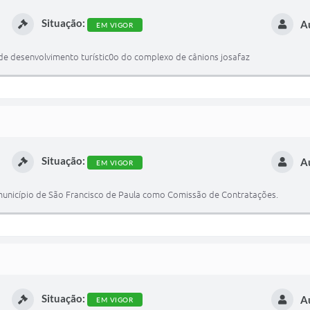
Situação:
A
EM VIGOR
 de desenvolvimento turístic0o do complexo de cânions josafaz
Situação:
A
EM VIGOR
 município de São Francisco de Paula como Comissão de Contratações.
Situação:
A
EM VIGOR