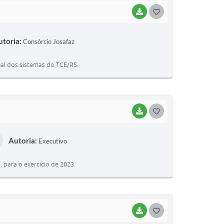
BAIXAR
G
O
utoria:
Consórcio Josafaz
S
T
al dos sistemas do TCE/RS.
E
I
BAIXAR
G
O
Autoria:
Executivo
S
T
 para o exercício de 2023.
E
I
BAIXAR
G