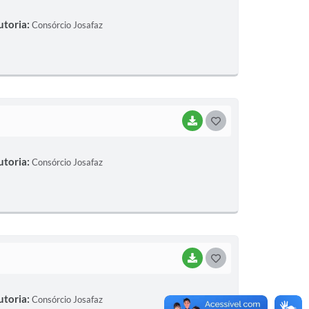
O
utoria:
Consórcio Josafaz
S
T
E
I
BAIXAR
G
O
utoria:
Consórcio Josafaz
S
T
E
I
BAIXAR
G
O
utoria:
Consórcio Josafaz
S