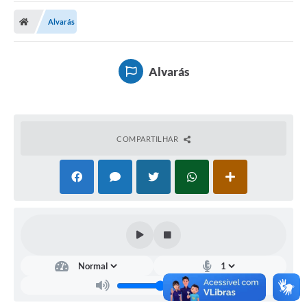
Carta de Serviços
Alvarás
Secretarias
A Cidade
Alvarás
Publicações Oficiais
Transparência
COMPARTILHAR
Coronavírus
Consórcio Josafaz
EMPREGA
Multimídia
Contato
Sala do Empreendedor
Lei Geral de Proteção de dados - LGPD