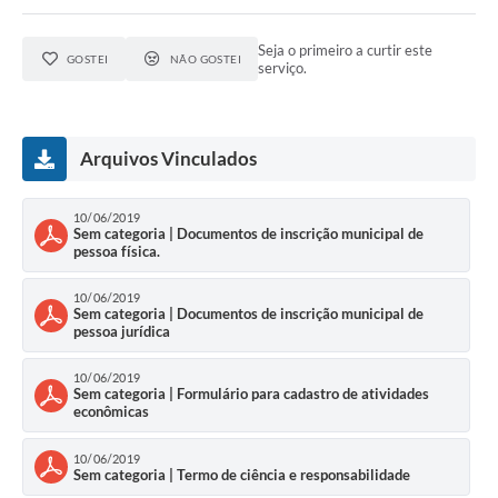
Acesso à Informação
Seja o primeiro a curtir este
GOSTEI
NÃO GOSTEI
serviço.
Turismo em São Chico
Guia Credenciamento Pregao Online Banrisul
Arquivos Vinculados
Valores Terra Nua - VTN
Plano de Saneamento
10/06/2019
Sem categoria | Documentos de inscrição municipal de
pessoa física.
Combate ao Coronavírus
10/06/2019
Devedores de ICMS/IPVA.
Sem categoria | Documentos de inscrição municipal de
pessoa jurídica
Contas Públicas
10/06/2019
Publicações Legais
Sem categoria | Formulário para cadastro de atividades
econômicas
Casa do Trabalhador
10/06/2019
Sem categoria | Termo de ciência e responsabilidade
UAB - Universidade Aberta do Brasil