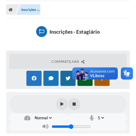
Carta de Serviços
Inscrições -...
Secretarias
A Cidade
Inscrições - Estagiário
Publicações Oficiais
Transparência
COMPARTILHAR
Coronavírus
Consórcio Josafaz
EMPREGA
Multimídia
Contato
Sala do Empreendedor
Lei Geral de Proteção de dados - LGPD