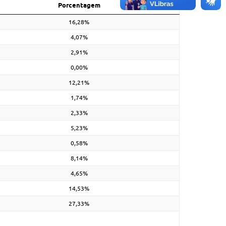
Porcentagem
16,28%
4,07%
2,91%
0,00%
12,21%
1,74%
2,33%
5,23%
0,58%
8,14%
4,65%
14,53%
27,33%