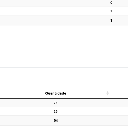
0
1
1
Quantidade
71
23
94