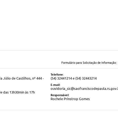
Formulário para Solicitação de Informação:
Telefone:
 Júlio de Castilhos, nº 444 -
(54) 32441214 e (54) 32443214
E-mail:
ouvidoria_sic@saofranciscodepaula.rs.gov.
de das 13h30min às 17h
Responsável:
Rochele Prinstrop Gomes