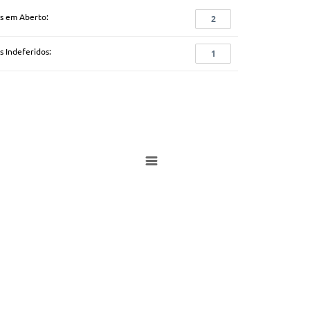
s em Aberto:
2
s Indeferidos:
1