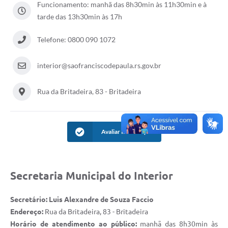
Funcionamento: manhã das 8h30min às 11h30min e à
tarde das 13h30min às 17h
Acesso à Informação
Turismo em São Chico
Telefone: 0800 090 1072
Guia Credenciamento Pregao Online Banrisul
interior@saofranciscodepaula.rs.gov.br
Valores Terra Nua-VTN
Rua da Britadeira, 83 - Britadeira
Plano de Saneamento
Combate ao Coronavírus
Avaliar Informação
Devedores de ICMS/IPVA.
Contas Públicas
Secretaria Municipal do Interior
Publicações Legais
Casa do Trabalhador
Secretário: Luis Alexandre de Souza Faccio
Endereço:
Rua da Britadeira, 83 - Britadeira
UAB - Universidade Aberta do Brasil
Horário de atendimento ao público:
manhã das 8h30min às