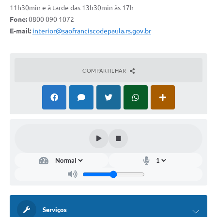
11h30min e à tarde das 13h30min às 17h
UERGS - Universidade Estadual do RS
Fone:
0800 090 1072
Turismo
E-mail:
interior@saofranciscodepaula.rs.gov.br
Receitas
Despesas
COMPARTILHAR
Despesas por órgãos
Relatório de gestão fiscal
Relatório circunstanciado
Gestão Fiscal
LicitaCon
Contratos
Colaborador
Serviços
Quadro de Pessoal