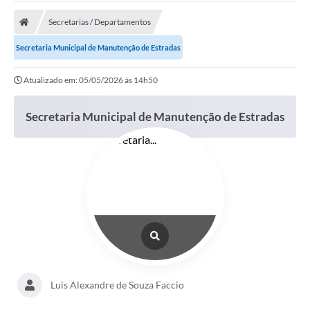
Carta de Serviços
Secretarias / Departamentos
Secretarias
Secretaria Municipal de Manutenção de Estradas
A Cidade
Atualizado em: 05/05/2026 às 14h50
Publicações Oficiais
Secretaria Municipal de Manutenção de Estradas
Transparência
Coronavírus
Consórcio Josafaz
EMPREGA
Multimídia
Contato
Sala do Empreendedor
Luis Alexandre de Souza Faccio
Lei Geral de Proteção de dados - LGPD