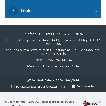
Veículos
Editais
Imóveis locados
Imóveis territorial
Telefone: 0800 090 1072 - 54 3196 3094
Imóveis predial
Endereço: Benjamin Constant 1441 (antiga Fábrica Ortopé) | CEP:
95400-000
Legislação consolidada
Segunda-feira a Sexta-feira das 08h30min às 11h30 e à tarde das
13h30min às 17h.
GERAR BOLETO DE IPTU/ISS/ALVARÁ/CERTIDÕES
CNPJ: 88.756.879/0001-47
Dúvidas frequentes
Município de São Francisco de Paula
Cadastro de Fornecedores
Versão do Sistema:
3.5.3 - 19/06/2026
câmara de vereadores
Portal atualizado em:
05/08/2026 14:45
Dados Abertos
Alvarás
Proteção ambiental
Copyright Instar - 2006-2026. Todos os direitos reservados -