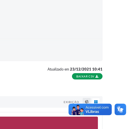
23/12/2021 10:41
Atualizado em
BAIXAR CSV
S
.
EXIBIÇÃO
vacina foi de 50,4% em voluntários que receberam duas
id-19 e 100% em evitar quadros moderados e graves.