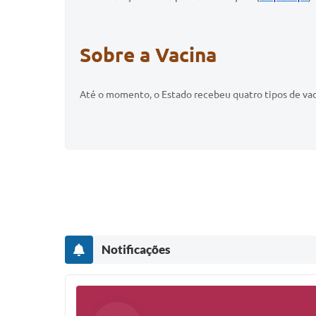
Sobre a Vacina
Até o momento, o Estado recebeu quatro tipos de vaci
Coronavac;
Janssen;
Oxford/AstraZeneca;
Pfizer/Biontech.
Através deste link você poderá verificar todas as re
Notificações
Coronavac
Pesquisadores do Instituto Butantan, que liderou os 
doses com intervalo de 14 dias. O instituto também 