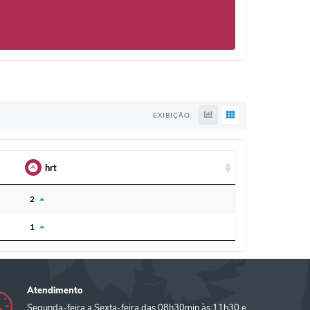
e foi mais eficaz em um pequeno grupo que recebeu a
e as doses.
EXIBIÇÃO
s uma dose, atingindo eficácia de até 85% para casos
todos os indivíduos.
hrt
hrt
2
 primeira.
1
Atendimento
Segunda-feira a Sexta-feira das 08h30min às 11h30 e
sário o uso de ultrafreezers. O seu transporte e