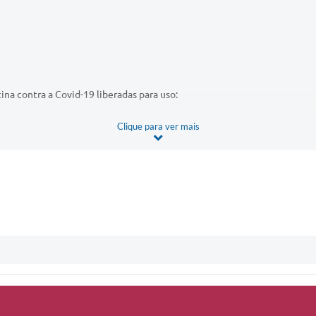
na contra a Covid-19 liberadas para uso:
Clique para ver mais
messas e doses de vacinas que o Estado recebeu:
Relação de Vacinas no R
testes com a CoronaVac no Brasil, divulgaram que a eficácia geral da 
informa que a vacina foi 78% eficaz na prevenção de casos leves de Cov