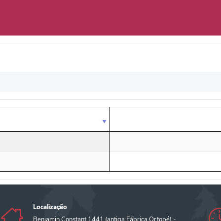
 clínico com a CoronaVac realizado no Brasil mostrou que o imunizant
egando à taxa de proteção de 70% com um período de três semanas entr
ção da Coronavac ocorra 28 dias após a primeira.
hnson, em relação aos demais já disponíveis é a necessidade de apena
cácia global da vacina para casos leves, de acordo com a bula, é 67% em 
ordo com a Fiocruz, tem a segunda dose prevista para 12 semanas após a
% após a segunda dose.
Localização
Benjamin Constant 1441 (antiga Fábrica Ortopé) -
ser mantidas congeladas a uma temperatura de -80 ºC, sendo neces