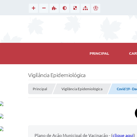
PRINCIPAL
CAR
Vigilância Epidemiológica
Principal
Vigilância Epidemiológica
Covid 19 - D
Plano de Ação Municipal de Vacinação - (
clique aqui
)