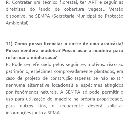
R: Contratar um técnico florestal, ter ART e seguir as
Minuta Cód. Postura
diretrizes do laudo de cobertura vegetal. Versão
disponível na SEMPA (Secretaria Municipal de Proteção
NFS-e
Ambiental).
Galeria de Fotos
Audiências Públicas
11) Como posso licenciar o corte de uma araucária?
Posso vendera madeira? Posso usar a madeira para
Arquivos para Download
reformar a minha casa?
Galeria de Vídeos
R: Pode ser efetuado pelos seguintes motivos: risco ao
patrimônio, espécimes comprovadamente plantados, em
Conselhos
caso de projeto de construção (apenas se não existir
nenhuma alternativa locacional) e espécimes atingidos
Projetos
por fenômenos naturais. A SEMPA só pode permitir o
Contas Públicas
uso para utilização de madeira na própria propriedade,
para outros fins, o requerente deverá solicitar
Legislação
informações junto a SEMA.
Editais