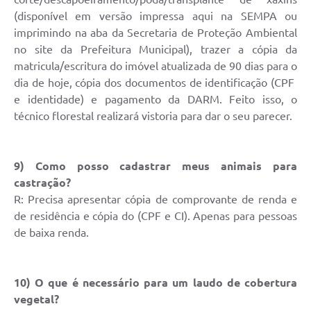
Quadro de Pessoal
(disponível em versão impressa aqui na SEMPA ou
Veículos
imprimindo na aba da Secretaria de Proteção Ambiental
no site da Prefeitura Municipal), trazer a cópia da
Imóveis locados
matricula/escritura do imóvel atualizada de 90 dias para o
Imóveis territorial
dia de hoje, cópia dos documentos de identificação (CPF
e identidade) e pagamento da DARM. Feito isso, o
Imóveis predial
técnico florestal realizará vistoria para dar o seu parecer.
Legislação consolidada
GERAR BOLETO DE IPTU/ISS/ALVARÁ/CERTIDÕES
9) Como posso cadastrar meus animais para
castração?
Dúvidas frequentes
R: Precisa apresentar cópia de comprovante de renda e
de residência e cópia do (CPF e CI). Apenas para pessoas
Cadastro de Fornecedores
de baixa renda.
câmara de vereadores
Alvarás
10) O que é necessário para um laudo de cobertura
vegetal?
Proteção ambiental