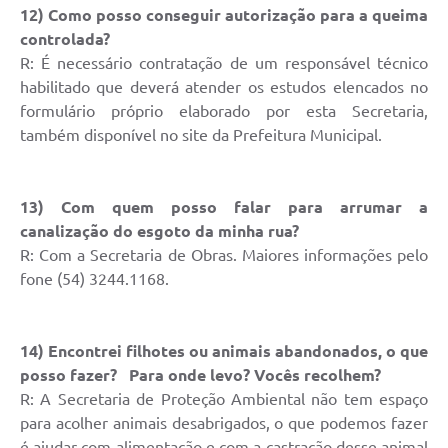
Serviços Online
12) Como posso conseguir autorização para a queima
controlada?
Telefones Úteis
R: É necessário contratação de um responsável técnico
Jornal
habilitado que deverá atender os estudos elencados no
formulário próprio elaborado por esta Secretaria,
Agenda
também disponível no site da Prefeitura Municipal.
SIC
Diário Oficial
13) Com quem posso falar para arrumar a
canalização do esgoto da minha rua?
Notícias
R: Com a Secretaria de Obras. Maiores informações pelo
AUDIÊNCIA PÚBLICA - PLANEJA-URB 01
fone (54) 3244.1168.
Inscrições Curso Informática para Aplicativos de Escritório
14) Encontrei filhotes ou animais abandonados, o que
Inscrições - Estagiário
posso fazer? Para onde levo? Vocês recolhem?
R: A Secretaria de Proteção Ambiental não tem espaço
para acolher animais desabrigados, o que podemos fazer
é ajudar com alimentação e com a castração desse animal