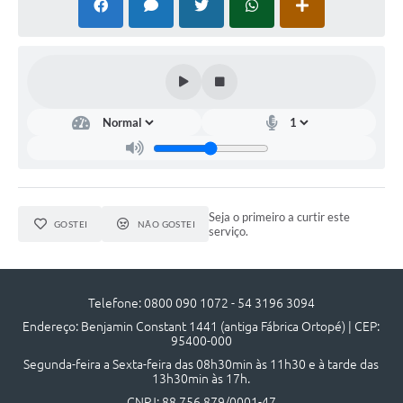
Seja o primeiro a curtir este
GOSTEI
NÃO GOSTEI
serviço.
Telefone: 0800 090 1072 - 54 3196 3094
Endereço: Benjamin Constant 1441 (antiga Fábrica Ortopé) | CEP:
95400-000
Segunda-feira a Sexta-feira das 08h30min às 11h30 e à tarde das
13h30min às 17h.
CNPJ: 88.756.879/0001-47