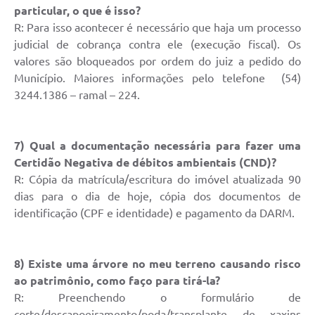
particular, o que é isso?
UERGS - Universidade Estadual do RS
R: Para isso acontecer é necessário que haja um processo
Turismo
judicial de cobrança contra ele (execução fiscal). Os
valores são bloqueados por ordem do juiz a pedido do
Receitas
Município. Maiores informações pelo telefone (54)
3244.1386 – ramal – 224.
Despesas
Despesas por órgãos
7) Qual a documentação necessária para fazer uma
Relatório de gestão fiscal
Certidão Negativa de débitos ambientais (CND)?
Relatório circunstanciado
R: Cópia da matrícula/escritura do imóvel atualizada 90
dias para o dia de hoje, cópia dos documentos de
Gestão Fiscal
identificação (CPF e identidade) e pagamento da DARM.
LicitaCon
Contratos
8) Existe uma árvore no meu terreno causando risco
ao patrimônio, como faço para tirá-la?
Colaborador
R: Preenchendo o formulário de
corte/descapoeiramento/poda/transplante de xaxins