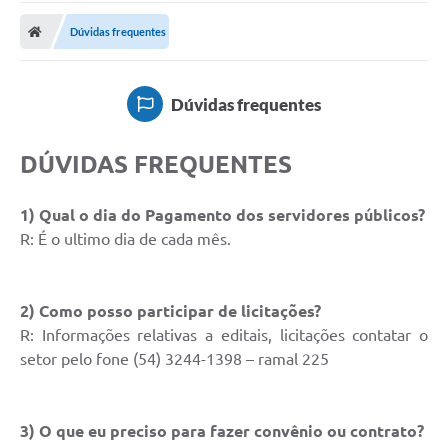
Carta de Serviços
Dúvidas frequentes
Secretarias
A Cidade
Dúvidas frequentes
Publicações Oficiais
DÚVIDAS FREQUENTES
Transparência
Coronavírus
1) Qual o dia do Pagamento dos servidores públicos?
R: É o ultimo dia de cada mês.
Consórcio Josafaz
EMPREGA
2) Como posso participar de licitações?
Multimídia
R: Informações relativas a editais, licitações contatar o
setor pelo fone (54) 3244-1398 – ramal 225
Contato
Sala do Empreendedor
3) O que eu preciso para fazer convênio ou contrato?
Lei Geral de Proteção de dados - LGPD