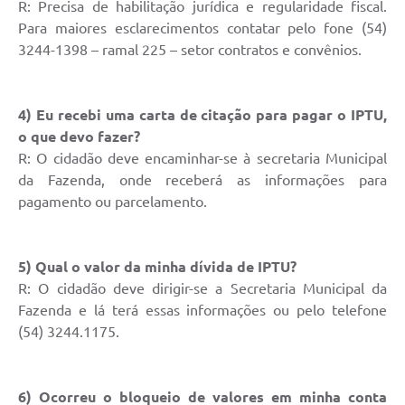
R: Precisa de habilitação jurídica e regularidade fiscal.
Para maiores esclarecimentos contatar pelo fone (54)
Acesso à Informação
3244-1398 – ramal 225 – setor contratos e convênios.
Turismo em São Chico
Guia Credenciamento Pregao Online Banrisul
4) Eu recebi uma carta de citação para pagar o IPTU,
o que devo fazer?
Valores Terra Nua-VTN
R: O cidadão deve encaminhar-se à secretaria Municipal
Plano de Saneamento
da Fazenda, onde receberá as informações para
pagamento ou parcelamento.
Combate ao Coronavírus
Devedores de ICMS/IPVA.
5) Qual o valor da minha dívida de IPTU?
Contas Públicas
R: O cidadão deve dirigir-se a Secretaria Municipal da
Fazenda e lá terá essas informações ou pelo telefone
Publicações Legais
(54) 3244.1175.
Casa do Trabalhador
UAB - Universidade Aberta do Brasil
6) Ocorreu o bloqueio de valores em minha conta