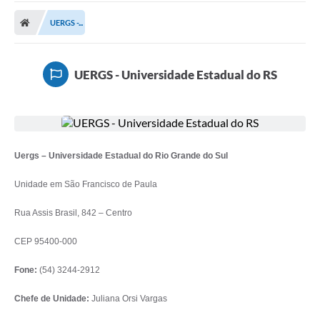
Carta de Serviços
UERGS -...
Secretarias
A Cidade
UERGS - Universidade Estadual do RS
Publicações Oficiais
Transparência
Coronavírus
Uergs – Universidade Estadual do Rio Grande do Sul
Consórcio Josafaz
Unidade em São Francisco de Paula
EMPREGA
Rua Assis Brasil, 842 – Centro
Multimídia
CEP 95400-000
Contato
Fone:
(54) 3244-2912
Sala do Empreendedor
Chefe de Unidade:
Juliana Orsi Vargas
Lei Geral de Proteção de dados - LGPD