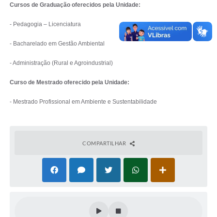
Cursos de Graduação oferecidos pela Unidade:
Acesso à Informação
- Pedagogia – Licenciatura
Turismo em São Chico
- Bacharelado em Gestão Ambiental
Guia Credenciamento Pregao Online Banrisul
- Administração (Rural e Agroindustrial)
Valores Terra Nua - VTN
Curso de Mestrado oferecido pela Unidade:
Plano de Saneamento
- Mestrado Profissional em Ambiente e Sustentabilidade
Combate ao Coronavírus
Devedores de ICMS/IPVA.
COMPARTILHAR
Contas Públicas
Publicações Legais
Casa do Trabalhador
UAB - Universidade Aberta do Brasil