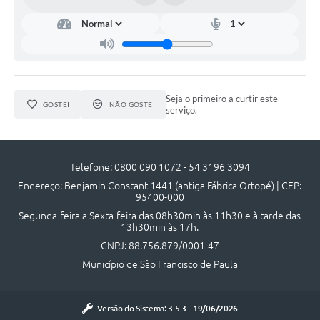
UERGS - Universidade Estadual do RS
Turismo
Receitas
Despesas
Seja o primeiro a curtir este
GOSTEI
NÃO GOSTEI
serviço.
Despesas por órgãos
Relatório de gestão fiscal
Telefone: 0800 090 1072 - 54 3196 3094
Relatório circunstanciado
Endereço: Benjamin Constant 1441 (antiga Fábrica Ortopé) | CEP:
95400-000
Gestão Fiscal
Segunda-feira a Sexta-feira das 08h30min às 11h30 e à tarde das
13h30min às 17h.
LicitaCon
CNPJ: 88.756.879/0001-47
Município de São Francisco de Paula
Contratos
Colaborador
Versão do Sistema:
3.5.3 - 19/06/2026