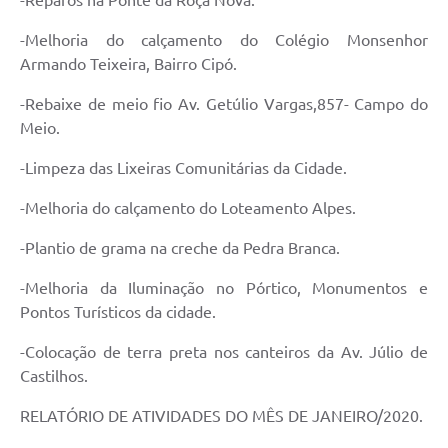
-Reparos na Ponte da Roça Nova.
Serviços Online
-Melhoria do calçamento do Colégio Monsenhor
Telefones Úteis
Armando Teixeira, Bairro Cipó.
Jornal
-Rebaixe de meio fio Av. Getúlio Vargas,857- Campo do
Agenda
Meio.
SIC
-Limpeza das Lixeiras Comunitárias da Cidade.
Diário Oficial
-Melhoria do calçamento do Loteamento Alpes.
Notícias
-Plantio de grama na creche da Pedra Branca.
AUDIÊNCIA PÚBLICA - PLANEJA-URB 01
-Melhoria da Iluminação no Pórtico, Monumentos e
Pontos Turísticos da cidade.
Inscrições Curso Informática para Aplicativos de Escritório
-Colocação de terra preta nos canteiros da Av. Júlio de
Inscrições - Estagiário
Castilhos.
RELATÓRIO DE ATIVIDADES DO MÊS DE JANEIRO/2020.