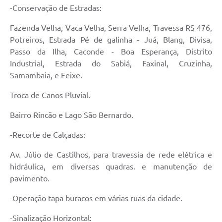
-Conservação de Estradas:
UERGS - Universidade Estadual do RS
Fazenda Velha, Vaca Velha, Serra Velha, Travessa RS 476,
Turismo
Potreiros, Estrada Pé de galinha - Juá, Blang, Divisa,
Receitas
Passo da Ilha, Caconde - Boa Esperança, Distrito
Industrial, Estrada do Sabiá, Faxinal, Cruzinha,
Despesas
Samambaia, e Feixe.
Despesas por órgãos
Troca de Canos Pluvial.
Relatório de gestão fiscal
Bairro Rincão e Lago São Bernardo.
Relatório circunstanciado
-Recorte de Calçadas:
Gestão Fiscal
Av. Júlio de Castilhos, para travessia de rede elétrica e
LicitaCon
hidráulica, em diversas quadras. e manutenção de
pavimento.
Contratos
-Operação tapa buracos em várias ruas da cidade.
Colaborador
-Sinalização Horizontal: