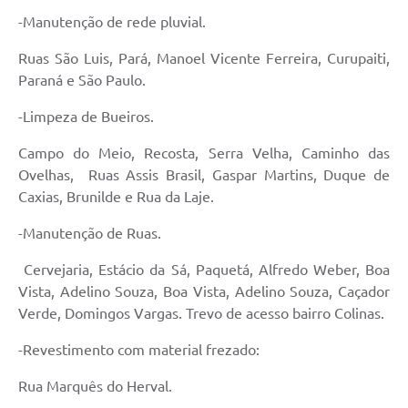
-Manutenção de rede pluvial.
Acesso à Informação
Ruas São Luis, Pará, Manoel Vicente Ferreira, Curupaiti,
Turismo em São Chico
Paraná e São Paulo.
Guia Credenciamento Pregao Online Banrisul
-Limpeza de Bueiros.
Valores Terra Nua - VTN
Campo do Meio, Recosta, Serra Velha, Caminho das
Ovelhas, Ruas Assis Brasil, Gaspar Martins, Duque de
Plano de Saneamento
Caxias, Brunilde e Rua da Laje.
Combate ao Coronavírus
-Manutenção de Ruas.
Devedores de ICMS/IPVA.
Cervejaria, Estácio da Sá, Paquetá, Alfredo Weber, Boa
Contas Públicas
Vista, Adelino Souza, Boa Vista, Adelino Souza, Caçador
Verde, Domingos Vargas. Trevo de acesso bairro Colinas.
Publicações Legais
-Revestimento com material frezado:
Casa do Trabalhador
Rua Marquês do Herval.
UAB - Universidade Aberta do Brasil