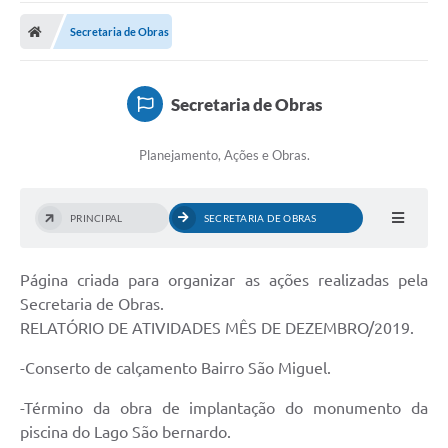
Carta de Serviços
Secretaria de Obras
Secretarias
A Cidade
Secretaria de Obras
Publicações Oficiais
Planejamento, Ações e Obras.
Transparência
Coronavírus
PRINCIPAL
SECRETARIA DE OBRAS
Consórcio Josafaz
Página criada para organizar as ações realizadas pela
EMPREGA
Secretaria de Obras.
Multimídia
RELATÓRIO DE ATIVIDADES MÊS DE DEZEMBRO/2019.
Contato
-Conserto de calçamento Bairro São Miguel.
Sala do Empreendedor
-Término da obra de implantação do monumento da
piscina do Lago São bernardo.
Lei Geral de Proteção de dados - LGPD