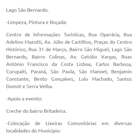
Quadro de Pessoal
Lago São Bernardo.
Veículos
-Limpeza, Pintura e Roçada:
Imóveis locados
Centro de Informações Turísticas, Rua Operária, Rua
Imóveis territorial
Adelino Mazotti, Av. Júlio de Castilhos, Praças do Centro
Imóveis predial
Histórico, Rua 31 de Março, Bairro São Miguel, Lago São
Bernardo, Bairro Colinas, Av. Getúlio Vargas, Ruas
Legislação consolidada
Antônio Francisco da Costa Lisboa, Carlos Barbosa,
Curupaiti, Paraná, São Paula, São Manoel, Benjamin
GERAR BOLETO DE IPTU/ISS/ALVARÁ/CERTIDÕES
Constante, Bento Gonçalves, Lulu Machado, Santos
Dúvidas frequentes
Dumnt e Serra Velha.
Cadastro de Fornecedores
-Apoio a evento:
câmara de vereadores
Creche do bairro Britadeira.
Alvarás
-Colocação de Lixeiras Comunitárias em diversas
localidades do Município:
Proteção ambiental