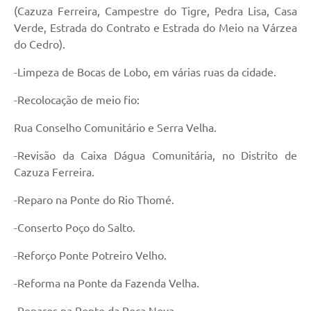
(Cazuza Ferreira, Campestre do Tigre, Pedra Lisa, Casa
Minuta Cód. Postura
Verde, Estrada do Contrato e Estrada do Meio na Várzea
NFS-e
do Cedro).
Galeria de Fotos
-Limpeza de Bocas de Lobo, em várias ruas da cidade.
Audiências Públicas
-Recolocação de meio fio:
Arquivos para Download
Rua Conselho Comunitário e Serra Velha.
Galeria de Vídeos
-Revisão da Caixa Dágua Comunitária, no Distrito de
Cazuza Ferreira.
Conselhos
-Reparo na Ponte do Rio Thomé.
Projetos
-Conserto Poço do Salto.
Contas Públicas
-Reforço Ponte Potreiro Velho.
Legislação
-Reforma na Ponte da Fazenda Velha.
Editais