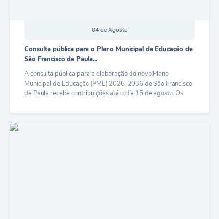
Minuta Cód. Postura
NFS-e
04 de Agosto
Galeria de Fotos
Consulta pública para o Plano Municipal de Educação de
São Francisco de Paula...
Audiências Públicas
A consulta pública para a elaboração do novo Plano
Municipal de Educação (PME) 2026-2036 de São Francisco
Arquivos para Download
de Paula recebe contribuições até o dia 15 de agosto. Os
moradores podem...
Galeria de Vídeos
LER MAIS
Conselhos
Projetos
Contas Públicas
Legislação
Editais