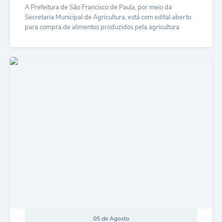
A Prefeitura de São Francisco de Paula, por meio da
UERGS - Universidade Estadual do RS
Secretaria Municipal de Agricultura, está com edital aberto
Quadro de Pessoal
para compra de alimentos produzidos pela agricultura
Turismo
familiar...
Receitas
Fala São Chico
LER MAIS
Despesas
Carta de Serviços
Despesas por órgãos
Relatório de gestão fiscal
Relatório circunstanciado
Gestão Fiscal
LicitaCon
Contratos
Colaborador
05 de Agosto