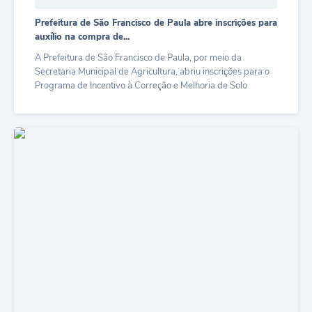
Quadro de Pessoal
Prefeitura de São Francisco de Paula abre inscrições para
Veículos
auxílio na compra de...
Imóveis locados
A Prefeitura de São Francisco de Paula, por meio da
Secretaria Municipal de Agricultura, abriu inscrições para o
Imóveis territorial
Programa de Incentivo à Correção e Melhoria de Solo
(PICMS). O...
Imóveis predial
LER MAIS
Legislação consolidada
GERAR BOLETO DE IPTU/ISS/ALVARÁ/CERTIDÕES
Dúvidas frequentes
Cadastro de Fornecedores
câmara de vereadores
Alvarás
Proteção ambiental