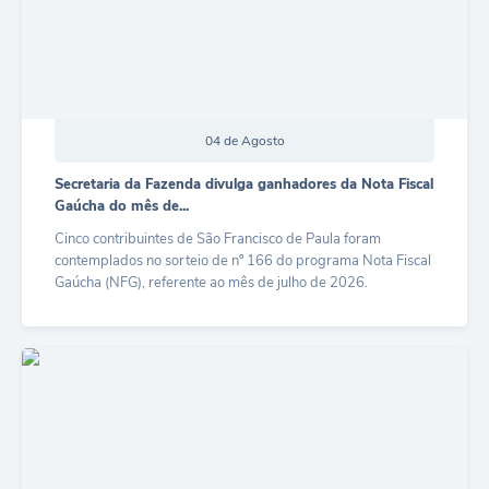
Serviços Online
Telefones Úteis
Jornal
Agenda
04 de Agosto
SIC
Secretaria da Fazenda divulga ganhadores da Nota Fiscal
Gaúcha do mês de...
Diário Oficial
Cinco contribuintes de São Francisco de Paula foram
Notícias
contemplados no sorteio de nº 166 do programa Nota Fiscal
Gaúcha (NFG), referente ao mês de julho de 2026.
AUDIÊNCIA PÚBLICA - PLANEJA-URB 01
Mensalmente os...
Inscrições Curso Informática para Aplicativos de Escritório
LER MAIS
Inscrições - Estagiário