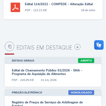
Edital 114/2022 - COMPEDE - Alteração Edital
104/2022- Cronograma - Prorrogação
PDF - 122,21 KB
18 de Julho
Inscrições
EDITAIS EM DESTAQUE
VER MAIS
EDITAIS GERAIS
ABERTO
Edital de Chamamento Público 01/2026 - SMA -
Programa de Aquisição de Alimentos
PDF - 220,05 KB
31 JUL 2026
PREGÃO ELETRÔNICO
HOMOLOGADO
Registro de Preços de Serviços de Arbitragem de