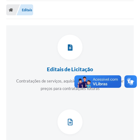
Carta de Serviços
Editais
Secretarias
A Cidade
Publicações Oficiais
Transparência
Coronavírus
Editais de Licitação
Consórcio Josafaz
Contratações de serviços, aquisições de produtos e registrar
preços para contratações futuras
EMPREGA
Multimídia
Contato
Sala do Empreendedor
Lei Geral de Proteção de dados - LGPD