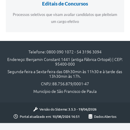
Editais de Concursos
Acesso à Informação
Processos seletivos que visam avaliar candidatos que pleiteiam
um cargo efetivo
Turismo em São Chico
Guia Credenciamento Pregao Online Banrisul
Valores Terra Nua - VTN
Telefone: 0800 090 1072 - 54 3196 3094
Plano de Saneamento
Endereço: Benjamin Constant 1441 (antiga Fábrica Ortopé) | CEP:
95400-000
Combate ao Coronavírus
Segunda-feira a Sexta-feira das 08h30min às 11h30 e à tarde das
13h30min às 17h.
Devedores de ICMS/IPVA.
CNPJ: 88.756.879/0001-47
Contas Públicas
Município de São Francisco de Paula
Publicações Legais
Versão do Sistema:
3.5.3 - 19/06/2026
Casa do Trabalhador
Portal atualizado em:
10/08/2026 16:51
Dados Abertos
UAB - Universidade Aberta do Brasil