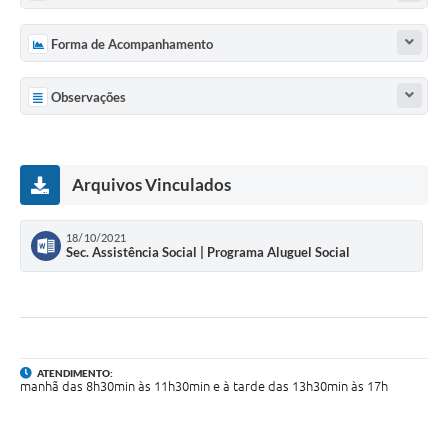
UERGS - Universidade Estadual do RS
Forma de Acompanhamento
Turismo
Observações
Receitas
Despesas
Despesas por órgãos
Arquivos Vinculados
Relatório de gestão fiscal
18/10/2021
Sec. Assistência Social | Programa Aluguel Social
Relatório circunstanciado
Gestão Fiscal
LicitaCon
Contratos
ATENDIMENTO:
manhã das 8h30min às 11h30min e à tarde das 13h30min às 17h
Colaborador