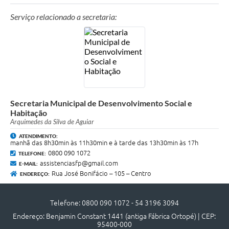
Quadro de Pessoal
Serviço relacionado a secretaria:
Veículos
Imóveis locados
Imóveis territorial
Imóveis predial
Legislação consolidada
Secretaria Municipal de Desenvolvimento Social e
Habitação
GERAR BOLETO DE IPTU/ISS/ALVARÁ/CERTIDÕES
Arquimedes da Silva de Aguiar
ATENDIMENTO:
Dúvidas frequentes
manhã das 8h30min às 11h30min e à tarde das 13h30min às 17h
0800 090 1072
TELEFONE:
Cadastro de Fornecedores
assistenciasfp@gmail.com
E-MAIL:
Rua José Bonifácio – 105 – Centro
ENDEREÇO:
câmara de vereadores
Alvarás
Telefone: 0800 090 1072 - 54 3196 3094
Endereço: Benjamin Constant 1441 (antiga Fábrica Ortopé) | CEP:
Proteção ambiental
95400-000