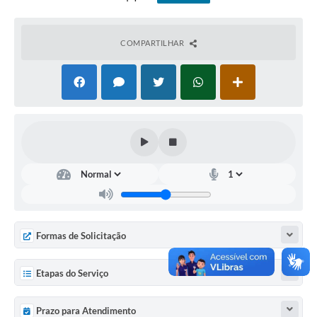
Acesso à Informação
COMPARTILHAR
Turismo em São Chico
Guia Credenciamento Pregao Online Banrisul
Valores Terra Nua - VTN
Plano de Saneamento
Combate ao Coronavírus
Devedores de ICMS/IPVA.
Contas Públicas
Formas de Solicitação
Publicações Legais
Etapas do Serviço
Casa do Trabalhador
UAB - Universidade Aberta do Brasil
Prazo para Atendimento