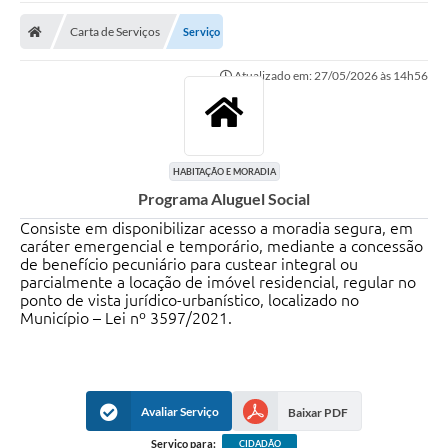
Carta de Serviços
Carta de Serviços
Serviço
Secretarias
Atualizado em: 27/05/2026 às 14h56
A Cidade
Publicações Oficiais
Transparência
HABITAÇÃO E MORADIA
Programa Aluguel Social
Coronavírus
Consiste em disponibilizar acesso a moradia segura, em
caráter emergencial e temporário, mediante a concessão
Consórcio Josafaz
de benefício pecuniário para custear integral ou
parcialmente a locação de imóvel residencial, regular no
EMPREGA
ponto de vista jurídico-urbanístico, localizado no
Município – Lei nº 3597/2021.
Multimídia
Contato
Sala do Empreendedor
Avaliar Serviço
Baixar PDF
Lei Geral de Proteção de dados - LGPD
Serviço para:
CIDADÃO