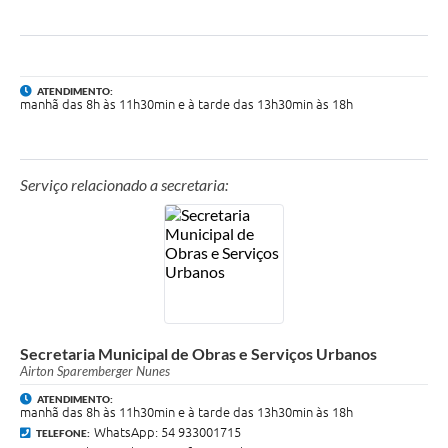
UERGS - Universidade Estadual do RS
Turismo
ATENDIMENTO:
Receitas
manhã das 8h às 11h30min e à tarde das 13h30min às 18h
Despesas
Despesas por órgãos
Serviço relacionado a secretaria:
Relatório de gestão fiscal
Relatório circunstanciado
Gestão Fiscal
LicitaCon
Secretaria Municipal de Obras e Serviços Urbanos
Airton Sparemberger Nunes
Contratos
ATENDIMENTO:
Colaborador
manhã das 8h às 11h30min e à tarde das 13h30min às 18h
WhatsApp: 54 933001715
TELEFONE: