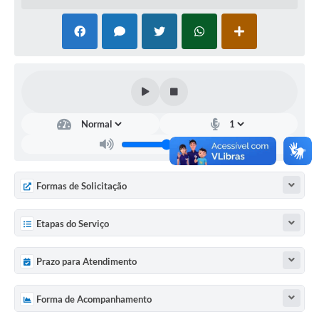
Acesso à Informação
Turismo em São Chico
Guia Credenciamento Pregao Online Banrisul
Valores Terra Nua - VTN
Plano de Saneamento
Combate ao Coronavírus
Formas de Solicitação
Devedores de ICMS/IPVA.
Contas Públicas
Etapas do Serviço
Publicações Legais
Prazo para Atendimento
Casa do Trabalhador
Forma de Acompanhamento
UAB - Universidade Aberta do Brasil