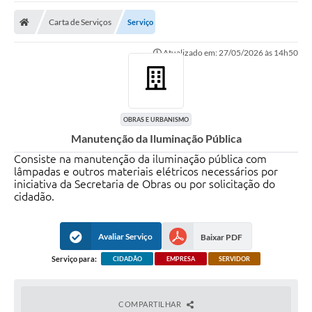
Carta de Serviços
Carta de Serviços
Serviço
Secretarias
Atualizado em: 27/05/2026 às 14h50
A Cidade
Publicações Oficiais
Transparência
OBRAS E URBANISMO
Manutenção da Iluminação Pública
Coronavírus
Consiste na manutenção da iluminação pública com
lâmpadas e outros materiais elétricos necessários por
Consórcio Josafaz
iniciativa da Secretaria de Obras ou por solicitação do
cidadão.
EMPREGA
Multimídia
Avaliar Serviço
Baixar PDF
Contato
Serviço para:
CIDADÃO
EMPRESA
SERVIDOR
Sala do Empreendedor
COMPARTILHAR
Lei Geral de Proteção de dados - LGPD