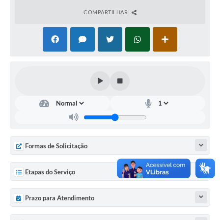
COMPARTILHAR
Acesso à Informação
Turismo em São Chico
Guia Credenciamento Pregao Online Banrisul
Valores Terra Nua - VTN
Plano de Saneamento
Combate ao Coronavírus
Devedores de ICMS/IPVA.
Formas de Solicitação
Contas Públicas
Etapas do Serviço
Publicações Legais
Casa do Trabalhador
Prazo para Atendimento
UAB - Universidade Aberta do Brasil