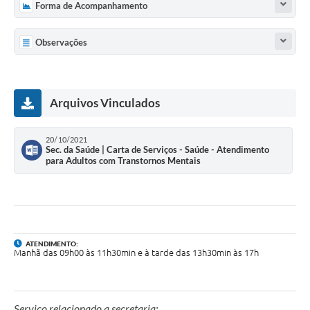
Forma de Acompanhamento
UERGS - Universidade Estadual do RS
Turismo
Observações
Receitas
Despesas
Arquivos Vinculados
Despesas por órgãos
20/10/2021
Relatório de gestão fiscal
Sec. da Saúde | Carta de Serviços - Saúde - Atendimento
para Adultos com Transtornos Mentais
Relatório circunstanciado
Gestão Fiscal
LicitaCon
ATENDIMENTO:
Manhã das 09h00 às 11h30min e à tarde das 13h30min às 17h
Contratos
Colaborador
Serviço relacionado a secretaria: