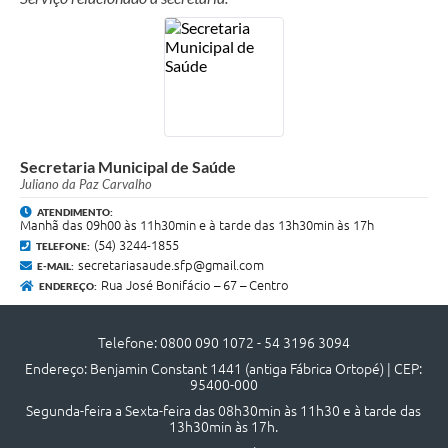
Quadro de Pessoal
Veículos
Imóveis locados
Imóveis territorial
Imóveis predial
Secretaria Municipal de Saúde
Juliano da Paz Carvalho
Legislação consolidada
ATENDIMENTO:
Manhã das 09h00 às 11h30min e à tarde das 13h30min às 17h
GERAR BOLETO DE IPTU/ISS/ALVARÁ/CERTIDÕES
(54) 3244-1855
TELEFONE:
secretariasaude.sfp@gmail.com
E-MAIL:
Dúvidas frequentes
Rua José Bonifácio – 67 – Centro
ENDEREÇO:
Cadastro de Fornecedores
Telefone: 0800 090 1072 - 54 3196 3094
câmara de vereadores
Endereço: Benjamin Constant 1441 (antiga Fábrica Ortopé) | CEP:
95400-000
Alvarás
Segunda-feira a Sexta-feira das 08h30min às 11h30 e à tarde das
13h30min às 17h.
Proteção ambiental