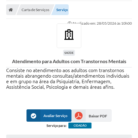
Carta de Serviços
Carta de Serviços
Serviço
Secretarias
Atualizado em: 28/05/2026 às 10h00
A Cidade
Publicações Oficiais
Transparência
SAÚDE
Atendimento para Adultos com Transtornos Mentais
Coronavírus
Consiste no atendimento aos adultos com transtornos
mentais abrangendo consultas/atendimentos individuais
Consórcio Josafaz
e em grupo na área da Psiquiatria, Enfermagem,
Assistência Social, Psicologia e demais áreas afins.
EMPREGA
Multimídia
Contato
Avaliar Serviço
Baixar PDF
Sala do Empreendedor
Serviço para:
CIDADÃO
Lei Geral de Proteção de dados - LGPD