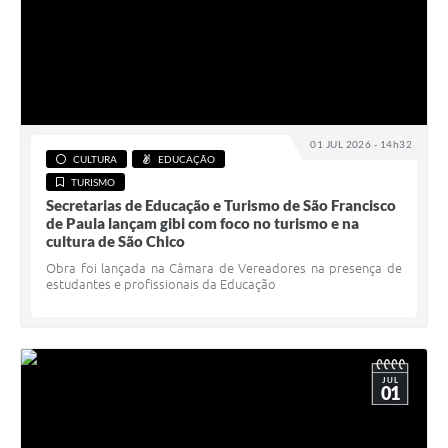
01 JUL 2026 - 14h32
CULTURA
EDUCAÇÃO
TURISMO
Secretarias de Educação e Turismo de São Francisco
de Paula lançam gibi com foco no turismo e na
cultura de São Chico
Obra foi lançada na Câmara de Vereadores na presença de
estudantes e profissionais da Educação
JUL
01