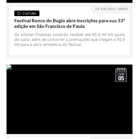
09 JUN 2026 - 08h00
CULTURA
Festival Ronco do Bugio abre inscrições para sua 33ª
edição em São Francisco de Paula
Os artistas finalistas poderão receber até R$ 6 mil em ajuda
de custo, além de concorrer a premiações que chegam a R$ 8
mil para a obra vencedora do festival
JUN
05