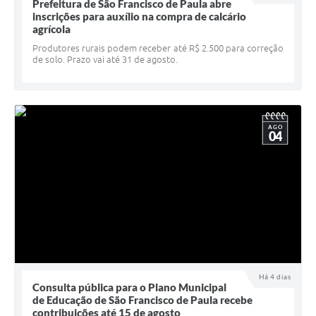
Quadro de Pessoal
Prefeitura de São Francisco de Paula abre
inscrições para auxílio na compra de calcário
Veículos
agrícola
Produtores rurais podem receber até R$ 2.500 para correção
Imóveis locados
de solo. Prazo vai até 31 de agosto.
Imóveis territorial
Imóveis predial
AGO
04
Legislação consolidada
GERAR BOLETO DE IPTU/ISS/ALVARÁ/CERTIDÕES
Dúvidas frequentes
Cadastro de Fornecedores
câmara de vereadores
Alvarás
Há 4 dias
Consulta pública para o Plano Municipal
de Educação de São Francisco de Paula recebe
Proteção ambiental
contribuições até 15 de agosto