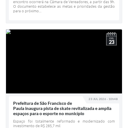
encontro ocorrerá na Câmara de Vereadores, a partir das 9h.
O documento estabelece as metas e prioridades da gestão
para o próximo...
JUL
23
23 JUL 2026 - 10h48
Prefeitura de São Francisco de
Paula inaugura pista de skate revitalizada e amplia
espaços para o esporte no município
Espaço foi totalmente reformado e modernizado com
investimento de R$ 285,7 mil