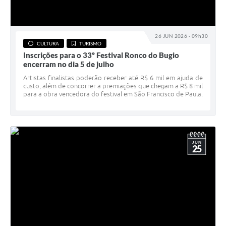
26 JUN 2026 - 09h30
CULTURA
TURISMO
Inscrições para o 33º Festival Ronco do Bugio
encerram no dia 5 de julho
Artistas finalistas poderão receber até R$ 6 mil em ajuda de
custo, além de concorrer a premiações que chegam a R$ 8 mil
para a obra vencedora do festival em São Francisco de Paula.
JUN
25