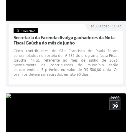
30 JUN 2026 - 11h40
FAZENDA
Secretaria da Fazenda divulga ganhadores da Nota
Fiscal Gaúcha do mês de junho
Cinco contribuintes de São Francisco de Paula foram
contemplados no sorteio de nº 165 do programa Nota Fiscal
Gaúcha (NFG), referente ao mês de junho de 2026.
Mensalmente os contribuintes do município estão
concorrendo a 5 prêmios no valor de R$ 500,00 cada. Os
prêmios devem ser retirados em até 90 dias,...
JUN
29