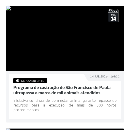
JUL
14
14 JUL 2026 - 16h11
MEIO AMBIENTE
Programa de castração de São Francisco de Paula
ultrapassa a marca de mil animais atendidos
Iniciativa contínua de bem-estar animal garante repasse de
recursos para a execução de mais de 300 novos
procedimentos