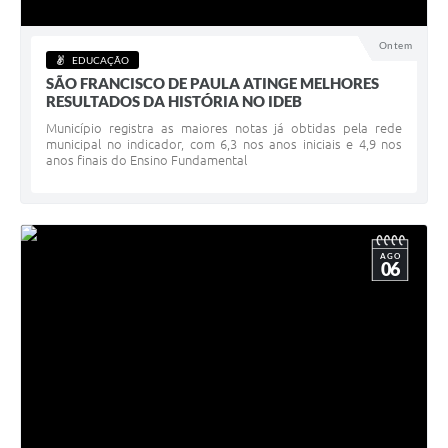
Acesso à Informação
Ontem
EDUCAÇÃO
Turismo em São Chico
SÃO FRANCISCO DE PAULA ATINGE MELHORES
RESULTADOS DA HISTÓRIA NO IDEB
Guia Credenciamento Pregao Online Banrisul
Município registra as maiores notas já obtidas pela rede
municipal no indicador, com 6,3 nos anos iniciais e 4,9 nos
Valores Terra Nua - VTN
anos finais do Ensino Fundamental
Plano de Saneamento
Combate ao Coronavírus
AGO
06
Devedores de ICMS/IPVA.
Contas Públicas
Publicações Legais
Casa do Trabalhador
UAB - Universidade Aberta do Brasil