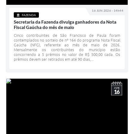
16 JUN 2026 - 14h44
FAZENDA
Secretaria da Fazenda divulga ganhadores da Nota
Fiscal Gaúcha do mês de maio
Cinco contribuintes de São Francisco de Paula foram
contemplados no sorteio de nº 164 do programa Nota Fiscal
Gaúcha (NFG), referente ao mês de maio de 2026.
Mensalmente os contribuintes do município estão
concorrendo a 5 prêmios no valor de R$ 500,00 cada. Os
prêmios devem ser retirados em até 90 dias,...
JUN
16