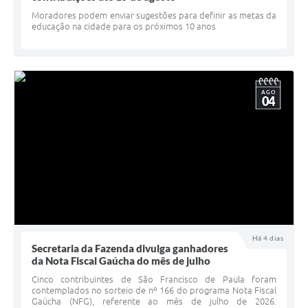
Minuta Cód. Postura
Moradores podem enviar sugestões para definir as metas da
educação na cidade para os próximos 10 anos
NFS-e
Galeria de Fotos
AGO
Audiências Públicas
04
Arquivos para Download
Galeria de Vídeos
Conselhos
Projetos
Contas Públicas
Há 4 dias
Secretaria da Fazenda divulga ganhadores
Legislação
da Nota Fiscal Gaúcha do mês de julho
Cinco contribuintes de São Francisco de Paula foram
Editais
contemplados no sorteio de nº 166 do programa Nota Fiscal
Gaúcha (NFG), referente ao mês de julho de 2026.