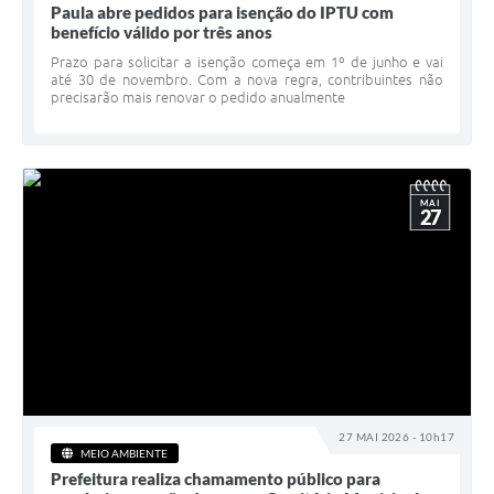
Paula abre pedidos para isenção do IPTU com
benefício válido por três anos
Prazo para solicitar a isenção começa em 1º de junho e vai
até 30 de novembro. Com a nova regra, contribuintes não
precisarão mais renovar o pedido anualmente
MAI
27
27 MAI 2026 - 10h17
MEIO AMBIENTE
Prefeitura realiza chamamento público para