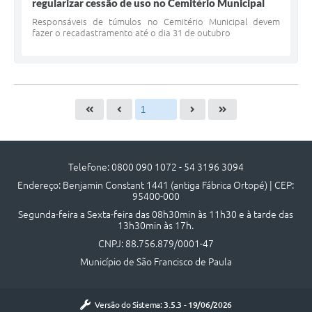
regularizar cessão de uso no Cemitério Municipal
Responsáveis de túmulos no Cemitério Municipal devem
fazer o recadastramento até o dia 31 de outubro
Telefone: 0800 090 1072 - 54 3196 3094
Endereço: Benjamin Constant 1441 (antiga Fábrica Ortopé) | CEP:
95400-000
Segunda-feira a Sexta-feira das 08h30min às 11h30 e à tarde das
13h30min às 17h.
CNPJ: 88.756.879/0001-47
Município de São Francisco de Paula
Versão do Sistema:
3.5.3 - 19/06/2026