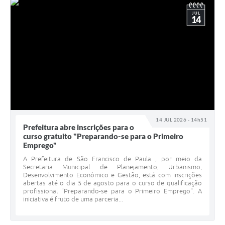
JUL
14
14 JUL 2026 - 14h51
Prefeitura abre inscrições para o
curso gratuito "Preparando-se para o Primeiro
Emprego"
A Prefeitura de São Francisco de Paula , por meio da
Secretaria Municipal de Planejamento, Urbanismo,
Desenvolvimento Econômico e Gestão, está com inscrições
abertas até o dia 5 de agosto para o curso de qualificação
profissional "Preparando-se para o Primeiro Emprego". A
iniciativa é fruto de uma parceria...