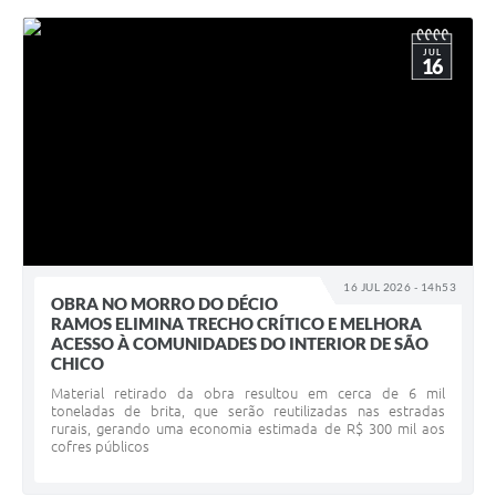
JUL
16
16 JUL 2026 - 14h53
OBRA NO MORRO DO DÉCIO
RAMOS ELIMINA TRECHO CRÍTICO E MELHORA
ACESSO À COMUNIDADES DO INTERIOR DE SÃO
CHICO
Material retirado da obra resultou em cerca de 6 mil
toneladas de brita, que serão reutilizadas nas estradas
rurais, gerando uma economia estimada de R$ 300 mil aos
cofres públicos