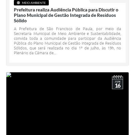
MEIO AMBIENTE
Prefeitura realiza Audiência Pública para Discutir o
Plano Municipal de Gestão Integrada de Resíduos
Sólido
A Prefeitura de São Francisco de Paula, por meio da
Secretaria Municipal de Meio Ambiente e Sustentabilidade,
convida toda a comunidade para participar da Audiência
Pública do Plano Municipal de Gestão Integrada de Resíduos
Sólidos, que será realizada no dia 1º de julho, às 19h, no
Plenário da Câmara de...
JUN
16