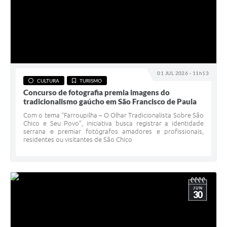
01 JUL 2026 - 11h13
CULTURA
TURISMO
Concurso de fotografia premia imagens do
tradicionalismo gaúcho em São Francisco de Paula
Com o tema “Farroupilha – O Olhar Tradicionalista Sobre São
Chico e Seu Povo”, iniciativa busca registrar a identidade
serrana e premiar fotógrafos amadores e profissionais,
residentes ou visitantes de São Chico
JUN
30