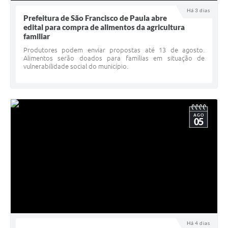
UERGS - Universidade Estadual do RS
Há 3 dias
Prefeitura de São Francisco de Paula abre
edital para compra de alimentos da agricultura
Turismo
familiar
Receitas
Produtores podem enviar propostas até 13 de agosto.
Alimentos serão doados para famílias em situação de
vulnerabilidade social do município.
Despesas
Despesas por órgãos
Relatório de gestão fiscal
AGO
05
Relatório circunstanciado
Gestão Fiscal
LicitaCon
Contratos
Colaborador
Há 4 dias