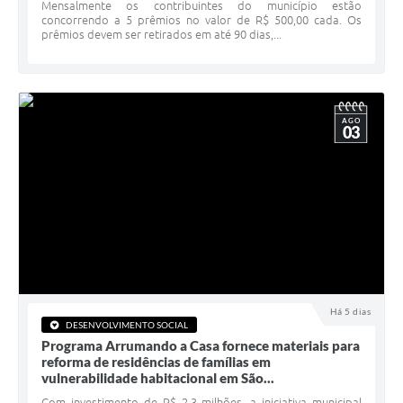
Serviços Online
Mensalmente os contribuintes do município estão
concorrendo a 5 prêmios no valor de R$ 500,00 cada. Os
prêmios devem ser retirados em até 90 dias,...
Telefones Úteis
Jornal
Agenda
AGO
03
SIC
Diário Oficial
Notícias
AUDIÊNCIA PÚBLICA - PLANEJA-URB 01
Inscrições Curso Informática para Aplicativos de Escritório
Há 5 dias
Inscrições - Estagiário
DESENVOLVIMENTO SOCIAL
Programa Arrumando a Casa fornece materiais para
reforma de residências de famílias em
vulnerabilidade habitacional em São...
Com investimento de R$ 2,3 milhões, a iniciativa municipal