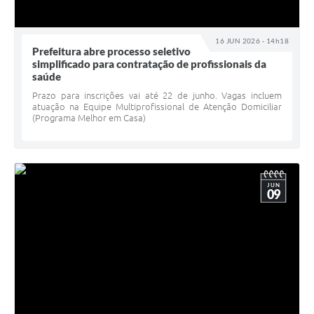
16 JUN 2026 - 14h18
Prefeitura abre processo seletivo
simplificado para contratação de profissionais da
saúde
Prazo para inscrições vai até 22 de junho. Vagas incluem
atuação na Equipe Multiprofissional de Atenção Domiciliar
(Programa Melhor em Casa)
JUN
09