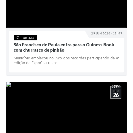
29 JUN 2026 - 12h47
TURISMO
São Francisco de Paula entra para o Guiness Book
com churrasco de pinhão
Município emplacou no livro dos recordes participando da 4ª
edição da ExpoChurrasco
JUN
26