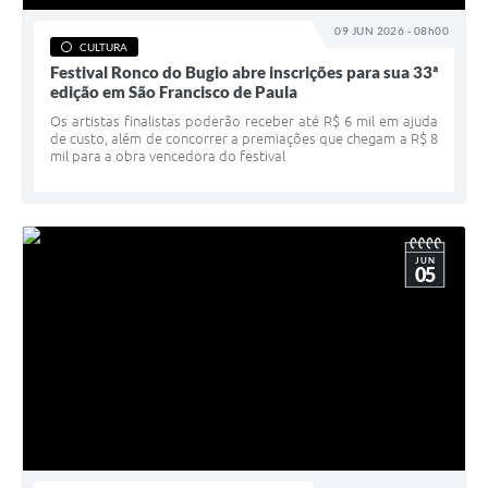
09 JUN 2026 - 08h00
CULTURA
Festival Ronco do Bugio abre inscrições para sua 33ª
edição em São Francisco de Paula
Os artistas finalistas poderão receber até R$ 6 mil em ajuda
de custo, além de concorrer a premiações que chegam a R$ 8
mil para a obra vencedora do festival
JUN
05