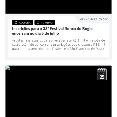
26 JUN 2026 - 09h30
CULTURA
TURISMO
Inscrições para o 33º Festival Ronco do Bugio
encerram no dia 5 de julho
Artistas finalistas poderão receber até R$ 6 mil em ajuda de
custo, além de concorrer a premiações que chegam a R$ 8 mil
para a obra vencedora do festival em São Francisco de Paula.
JUN
25