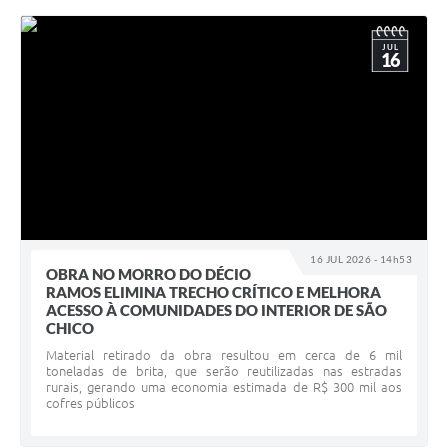
JUL
16
16 JUL 2026 - 14h53
OBRA NO MORRO DO DÉCIO
RAMOS ELIMINA TRECHO CRÍTICO E MELHORA
ACESSO À COMUNIDADES DO INTERIOR DE SÃO
CHICO
Material retirado da obra resultou em cerca de 6 mil
toneladas de brita, que serão reutilizadas nas estradas
rurais, gerando uma economia estimada de R$ 300 mil aos
cofres públicos