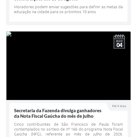
Minuta Cód. Postura
Moradores podem enviar sugestões para definir as metas da
educação na cidade para os próximos 10 anos
NFS-e
Galeria de Fotos
AGO
Audiências Públicas
04
Arquivos para Download
Galeria de Vídeos
Conselhos
Projetos
Contas Públicas
Há 4 dias
Secretaria da Fazenda divulga ganhadores
Legislação
da Nota Fiscal Gaúcha do mês de julho
Cinco contribuintes de São Francisco de Paula foram
Editais
contemplados no sorteio de nº 166 do programa Nota Fiscal
Gaúcha (NFG), referente ao mês de julho de 2026.