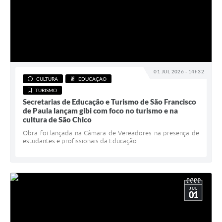
01 JUL 2026 - 14h32
CULTURA
EDUCAÇÃO
TURISMO
Secretarias de Educação e Turismo de São Francisco
de Paula lançam gibi com foco no turismo e na
cultura de São Chico
Obra foi lançada na Câmara de Vereadores na presença de
estudantes e profissionais da Educação
JUL
01