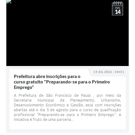
JUL
14
14 JUL 2026 - 14h51
Prefeitura abre inscrições para o
curso gratuito "Preparando-se para o Primeiro
Emprego"
A Prefeitura de São Francisco de Paula , por meio da
Secretaria Municipal de Planejamento, Urbanismo,
Desenvolvimento Econômico e Gestão, está com inscrições
abertas até o dia 5 de agosto para o curso de qualificação
profissional "Preparando-se para o Primeiro Emprego". A
iniciativa é fruto de uma parceria...