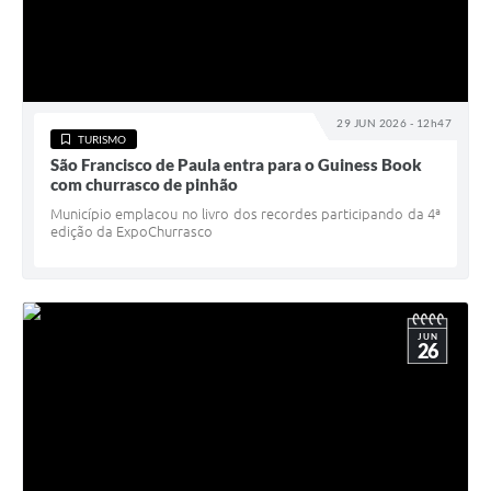
29 JUN 2026 - 12h47
TURISMO
São Francisco de Paula entra para o Guiness Book
com churrasco de pinhão
Município emplacou no livro dos recordes participando da 4ª
edição da ExpoChurrasco
JUN
26