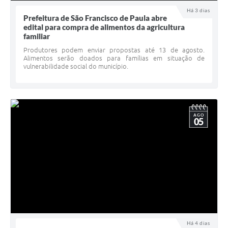
UERGS - Universidade Estadual do RS
Há 3 dias
Prefeitura de São Francisco de Paula abre
edital para compra de alimentos da agricultura
Turismo
familiar
Receitas
Produtores podem enviar propostas até 13 de agosto.
Alimentos serão doados para famílias em situação de
vulnerabilidade social do município.
Despesas
Despesas por órgãos
Relatório de gestão fiscal
AGO
05
Relatório circunstanciado
Gestão Fiscal
LicitaCon
Contratos
Colaborador
Há 4 dias