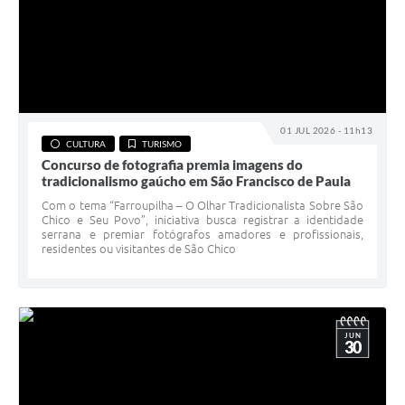
01 JUL 2026 - 11h13
CULTURA
TURISMO
Concurso de fotografia premia imagens do
tradicionalismo gaúcho em São Francisco de Paula
Com o tema “Farroupilha – O Olhar Tradicionalista Sobre São
Chico e Seu Povo”, iniciativa busca registrar a identidade
serrana e premiar fotógrafos amadores e profissionais,
residentes ou visitantes de São Chico
JUN
30