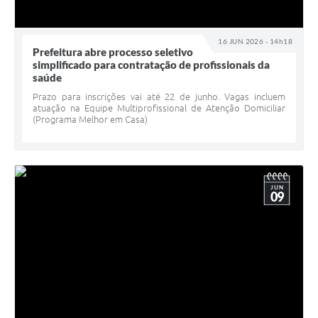
16 JUN 2026 - 14h18
Prefeitura abre processo seletivo
simplificado para contratação de profissionais da
saúde
Prazo para inscrições vai até 22 de junho. Vagas incluem
atuação na Equipe Multiprofissional de Atenção Domiciliar
(Programa Melhor em Casa)
JUN
09