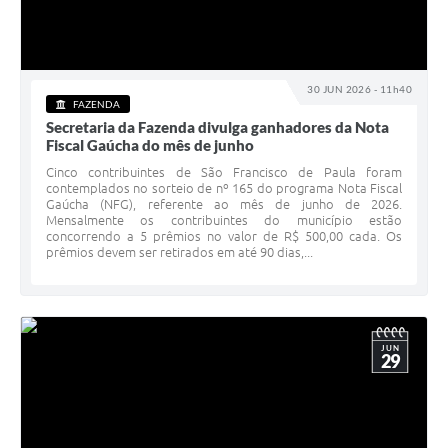
30 JUN 2026 - 11h40
FAZENDA
Secretaria da Fazenda divulga ganhadores da Nota
Fiscal Gaúcha do mês de junho
Cinco contribuintes de São Francisco de Paula foram
contemplados no sorteio de nº 165 do programa Nota Fiscal
Gaúcha (NFG), referente ao mês de junho de 2026.
Mensalmente os contribuintes do município estão
concorrendo a 5 prêmios no valor de R$ 500,00 cada. Os
prêmios devem ser retirados em até 90 dias,...
JUN
29