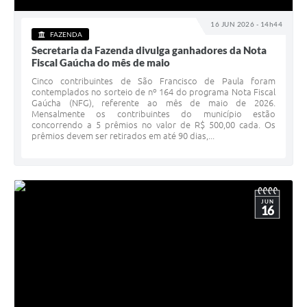
16 JUN 2026 - 14h44
FAZENDA
Secretaria da Fazenda divulga ganhadores da Nota
Fiscal Gaúcha do mês de maio
Cinco contribuintes de São Francisco de Paula foram
contemplados no sorteio de nº 164 do programa Nota Fiscal
Gaúcha (NFG), referente ao mês de maio de 2026.
Mensalmente os contribuintes do município estão
concorrendo a 5 prêmios no valor de R$ 500,00 cada. Os
prêmios devem ser retirados em até 90 dias,...
JUN
16