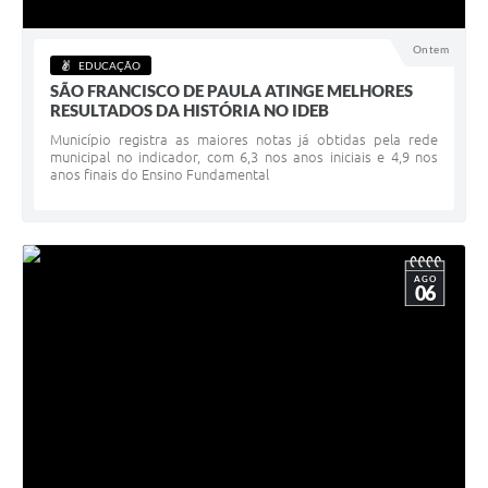
Acesso à Informação
Ontem
EDUCAÇÃO
Turismo em São Chico
SÃO FRANCISCO DE PAULA ATINGE MELHORES
RESULTADOS DA HISTÓRIA NO IDEB
Guia Credenciamento Pregao Online Banrisul
Município registra as maiores notas já obtidas pela rede
municipal no indicador, com 6,3 nos anos iniciais e 4,9 nos
Valores Terra Nua - VTN
anos finais do Ensino Fundamental
Plano de Saneamento
Combate ao Coronavírus
AGO
06
Devedores de ICMS/IPVA.
Contas Públicas
Publicações Legais
Casa do Trabalhador
UAB - Universidade Aberta do Brasil