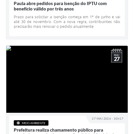
Paula abre pedidos para isenção do IPTU com
benefício válido por três anos
Prazo para solicitar a isenção começa em 1º de junho e vai
até 30 de novembro. Com a nova regra, contribuintes não
precisarão mais renovar o pedido anualmente
MAI
27
27 MAI 2026 - 10h17
MEIO AMBIENTE
Prefeitura realiza chamamento público para