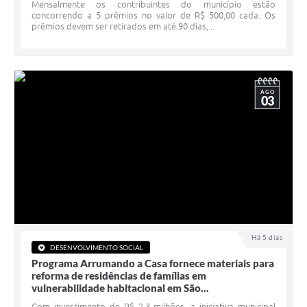
Serviços Online
Mensalmente os contribuintes do município estão
concorrendo a 5 prêmios no valor de R$ 500,00 cada. Os
prêmios devem ser retirados em até 90 dias,...
Telefones Úteis
Jornal
Agenda
AGO
03
SIC
Diário Oficial
Notícias
AUDIÊNCIA PÚBLICA - PLANEJA-URB 01
Inscrições Curso Informática para Aplicativos de Escritório
Há 5 dias
Inscrições - Estagiário
DESENVOLVIMENTO SOCIAL
Programa Arrumando a Casa fornece materiais para
reforma de residências de famílias em
vulnerabilidade habitacional em São...
Com investimento de R$ 2,3 milhões, a iniciativa municipal