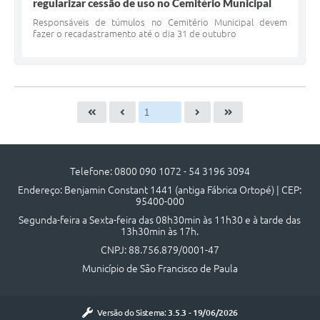
regularizar cessão de uso no Cemitério Municipal
Responsáveis de túmulos no Cemitério Municipal devem
fazer o recadastramento até o dia 31 de outubro
Telefone: 0800 090 1072 - 54 3196 3094
Endereço: Benjamin Constant 1441 (antiga Fábrica Ortopé) | CEP:
95400-000
Segunda-feira a Sexta-feira das 08h30min às 11h30 e à tarde das
13h30min às 17h.
CNPJ: 88.756.879/0001-47
Município de São Francisco de Paula
Versão do Sistema:
3.5.3 - 19/06/2026