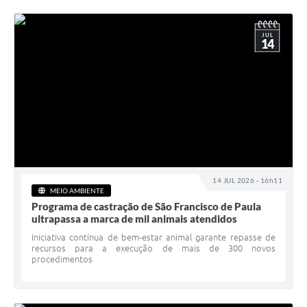
JUL
14
14 JUL 2026 - 16h11
MEIO AMBIENTE
Programa de castração de São Francisco de Paula
ultrapassa a marca de mil animais atendidos
Iniciativa contínua de bem-estar animal garante repasse de
recursos para a execução de mais de 300 novos
procedimentos