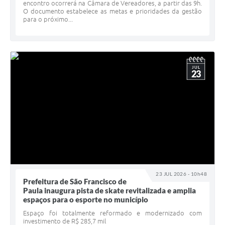
encontro ocorrerá na Câmara de Vereadores, a partir das 9h.
O documento estabelece as metas e prioridades da gestão
para o próximo...
JUL
23
23 JUL 2026 - 10h48
Prefeitura de São Francisco de
Paula inaugura pista de skate revitalizada e amplia
espaços para o esporte no município
Espaço foi totalmente reformado e modernizado com
investimento de R$ 285,7 mil