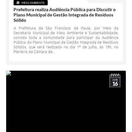
MEIO AMBIENTE
Prefeitura realiza Audiência Pública para Discutir o
Plano Municipal de Gestão Integrada de Resíduos
Sólido
A Prefeitura de São Francisco de Paula, por meio da
Secretaria Municipal de Meio Ambiente e Sustentabilidade,
convida toda a comunidade para participar da Audiência
Pública do Plano Municipal de Gestão Integrada de Resíduos
Sólidos, que será realizada no dia 1º de julho, às 19h, no
Plenário da Câmara de...
JUN
16