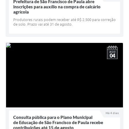
Quadro de Pessoal
Prefeitura de São Francisco de Paula abre
inscrições para auxílio na compra de calcário
Veículos
agrícola
Produtores rurais podem receber até R$ 2.500 para correção
Imóveis locados
de solo. Prazo vai até 31 de agosto.
Imóveis territorial
Imóveis predial
AGO
04
Legislação consolidada
GERAR BOLETO DE IPTU/ISS/ALVARÁ/CERTIDÕES
Dúvidas frequentes
Cadastro de Fornecedores
câmara de vereadores
Alvarás
Há 4 dias
Consulta pública para o Plano Municipal
de Educação de São Francisco de Paula recebe
Proteção ambiental
contribuições até 15 de agosto