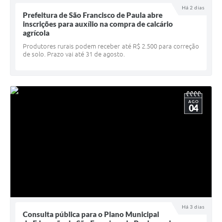
Há 2 dias
UERGS - Universidade Estadual do RS
Prefeitura de São Francisco de Paula abre
inscrições para auxílio na compra de calcário
Turismo
agrícola
Produtores rurais podem receber até R$ 2.500 para correção
Receitas
de solo. Prazo vai até 31 de agosto.
Despesas
Despesas por órgãos
AGO
Relatório de gestão fiscal
04
Relatório circunstanciado
Gestão Fiscal
LicitaCon
Contratos
Colaborador
Há 3 dias
Consulta pública para o Plano Municipal