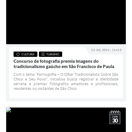
01 JUL 2026 - 11h13
CULTURA
TURISMO
Concurso de fotografia premia imagens do
tradicionalismo gaúcho em São Francisco de Paula
Com o tema “Farroupilha – O Olhar Tradicionalista Sobre São
Chico e Seu Povo”, iniciativa busca registrar a identidade
serrana e premiar fotógrafos amadores e profissionais,
residentes ou visitantes de São Chico
JUN
30