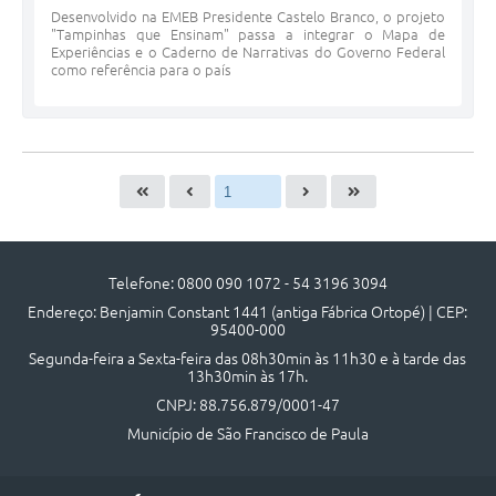
Desenvolvido na EMEB Presidente Castelo Branco, o projeto
"Tampinhas que Ensinam" passa a integrar o Mapa de
Experiências e o Caderno de Narrativas do Governo Federal
como referência para o país
Telefone: 0800 090 1072 - 54 3196 3094
Endereço: Benjamin Constant 1441 (antiga Fábrica Ortopé) | CEP:
95400-000
Segunda-feira a Sexta-feira das 08h30min às 11h30 e à tarde das
13h30min às 17h.
CNPJ: 88.756.879/0001-47
Município de São Francisco de Paula