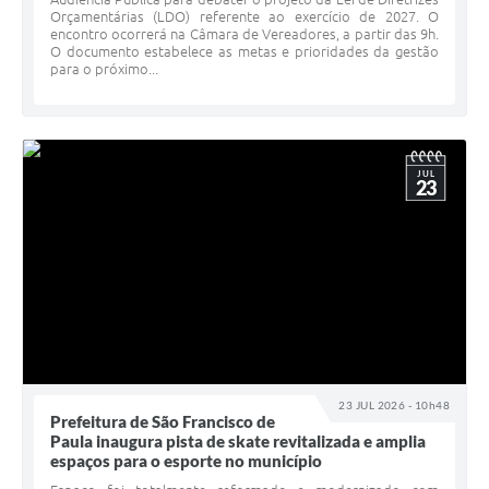
Orçamentárias (LDO) referente ao exercício de 2027. O
encontro ocorrerá na Câmara de Vereadores, a partir das 9h.
O documento estabelece as metas e prioridades da gestão
para o próximo...
JUL
23
23 JUL 2026 - 10h48
Prefeitura de São Francisco de
Paula inaugura pista de skate revitalizada e amplia
espaços para o esporte no município