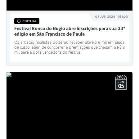
09 JUN 2026 - 08h00
CULTURA
Festival Ronco do Bugio abre inscrições para sua 33ª
edição em São Francisco de Paula
Os artistas finalistas poderão receber até R$ 6 mil em ajuda
de custo, além de concorrer a premiações que chegam a R$ 8
mil para a obra vencedora do festival
JUN
05