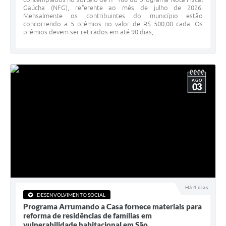
Gaúcha (NFG), referente ao mês de julho de 2026.
Minuta Cód. Postura
Mensalmente os contribuintes do município estão
concorrendo a 5 prêmios no valor de R$ 500,00 cada. Os
NFS-e
prêmios devem ser retirados em até 90 dias,...
Galeria de Fotos
Audiências Públicas
AGO
03
Arquivos para Download
Galeria de Vídeos
Conselhos
Projetos
Contas Públicas
Legislação
Há 4 dias
DESENVOLVIMENTO SOCIAL
Programa Arrumando a Casa fornece materiais para
Editais
reforma de residências de famílias em
vulnerabilidade habitacional em São...