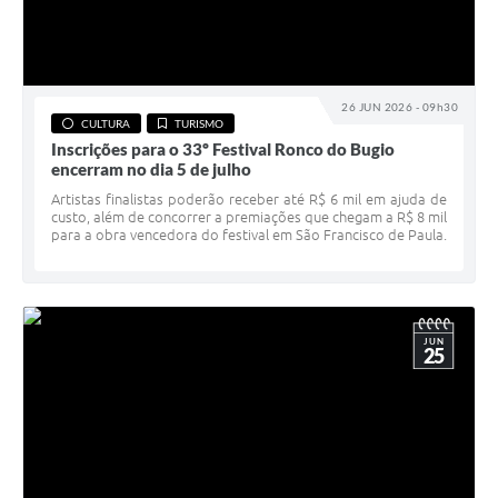
26 JUN 2026 - 09h30
CULTURA
TURISMO
Inscrições para o 33º Festival Ronco do Bugio
encerram no dia 5 de julho
Artistas finalistas poderão receber até R$ 6 mil em ajuda de
custo, além de concorrer a premiações que chegam a R$ 8 mil
para a obra vencedora do festival em São Francisco de Paula.
JUN
25