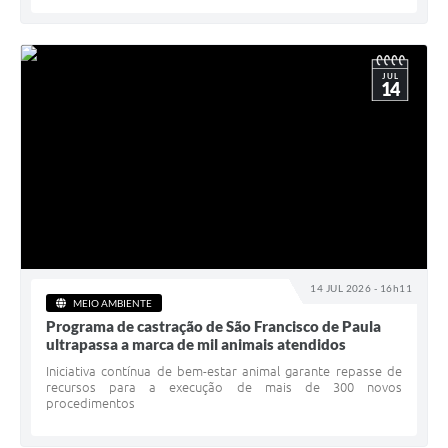
JUL
14
14 JUL 2026 - 16h11
MEIO AMBIENTE
Programa de castração de São Francisco de Paula
ultrapassa a marca de mil animais atendidos
Iniciativa contínua de bem-estar animal garante repasse de
recursos para a execução de mais de 300 novos
procedimentos