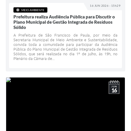
16 JUN 2026 - 15h29
MEIO AMBIENTE
Prefeitura realiza Audiência Pública para Discutir o
Plano Municipal de Gestão Integrada de Resíduos
Sólido
A Prefeitura de São Francisco de Paula, por meio da
Secretaria Municipal de Meio Ambiente e Sustentabilidade,
convida toda a comunidade para participar da Audiência
Pública do Plano Municipal de Gestão Integrada de Resíduos
Sólidos, que será realizada no dia 1º de julho, às 19h, no
Plenário da Câmara de...
JUN
16