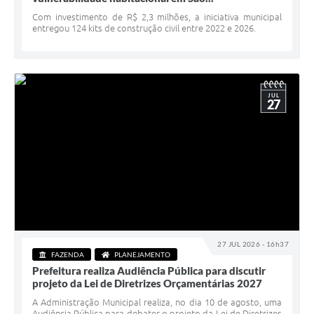
Serviços Online
Com investimento de R$ 2,3 milhões, a iniciativa municipal
entregou 124 kits de construção civil entre 2022 e 2026.
Telefones Úteis
Jornal
Agenda
JUL
27
SIC
Diário Oficial
Notícias
AUDIÊNCIA PÚBLICA - PLANEJA-URB 01
Inscrições Curso Informática para Aplicativos de Escritório
27 JUL 2026 - 16h37
Inscrições - Estagiário
FAZENDA
PLANEJAMENTO
Prefeitura realiza Audiência Pública para discutir
projeto da Lei de Diretrizes Orçamentárias 2027
A Administração Municipal realiza, no dia 10 de agosto, uma
Audiência Pública para debater o projeto da Lei de Diretrizes