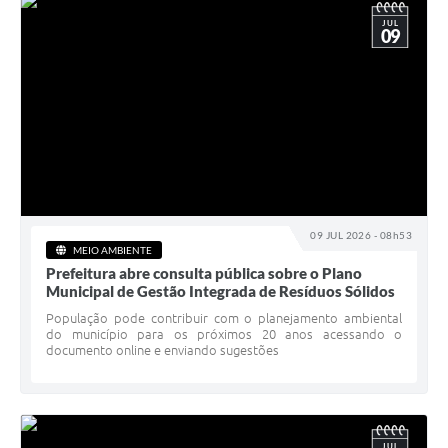
JUL
09
09 JUL 2026 - 08h53
MEIO AMBIENTE
Prefeitura abre consulta pública sobre o Plano
Municipal de Gestão Integrada de Resíduos Sólidos
População pode contribuir com o planejamento ambiental
do município para os próximos 20 anos acessando o
documento online e enviando sugestões
JUL