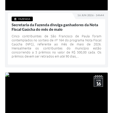
16 JUN 2026 - 14h44
FAZENDA
Secretaria da Fazenda divulga ganhadores da Nota
Fiscal Gaúcha do mês de maio
Cinco contribuintes de São Francisco de Paula foram
contemplados no sorteio de nº 164 do programa Nota Fiscal
Gaúcha (NFG), referente ao mês de maio de 2026.
Mensalmente os contribuintes do município estão
concorrendo a 5 prêmios no valor de R$ 500,00 cada. Os
prêmios devem ser retirados em até 90 dias,...
JUN
16