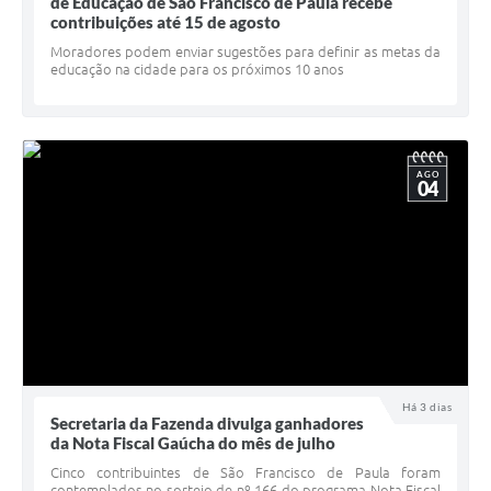
Quadro de Pessoal
de Educação de São Francisco de Paula recebe
contribuições até 15 de agosto
Veículos
Moradores podem enviar sugestões para definir as metas da
educação na cidade para os próximos 10 anos
Imóveis locados
Imóveis territorial
Imóveis predial
AGO
04
Legislação consolidada
GERAR BOLETO DE IPTU/ISS/ALVARÁ/CERTIDÕES
Dúvidas frequentes
Cadastro de Fornecedores
câmara de vereadores
Há 3 dias
Secretaria da Fazenda divulga ganhadores
Alvarás
da Nota Fiscal Gaúcha do mês de julho
Proteção ambiental
Cinco contribuintes de São Francisco de Paula foram
contemplados no sorteio de nº 166 do programa Nota Fiscal