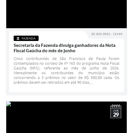
30 JUN 2026 - 11h40
FAZENDA
Secretaria da Fazenda divulga ganhadores da Nota
Fiscal Gaúcha do mês de junho
Cinco contribuintes de São Francisco de Paula foram
contemplados no sorteio de nº 165 do programa Nota Fiscal
Gaúcha (NFG), referente ao mês de junho de 2026.
Mensalmente os contribuintes do município estão
concorrendo a 5 prêmios no valor de R$ 500,00 cada. Os
prêmios devem ser retirados em até 90 dias,...
JUN
29