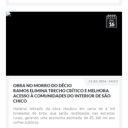
JUL
16
16 JUL 2026 - 14h53
OBRA NO MORRO DO DÉCIO
RAMOS ELIMINA TRECHO CRÍTICO E MELHORA
ACESSO À COMUNIDADES DO INTERIOR DE SÃO
CHICO
Material retirado da obra resultou em cerca de 6 mil
toneladas de brita, que serão reutilizadas nas estradas
rurais, gerando uma economia estimada de R$ 300 mil aos
cofres públicos