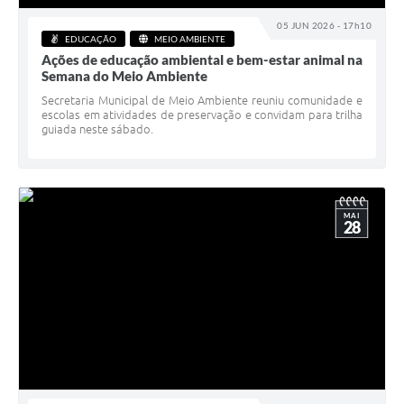
05 JUN 2026 - 17h10
EDUCAÇÃO
MEIO AMBIENTE
Ações de educação ambiental e bem-estar animal na
Semana do Meio Ambiente
Secretaria Municipal de Meio Ambiente reuniu comunidade e
escolas em atividades de preservação e convidam para trilha
guiada neste sábado.
MAI
28