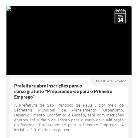
JUL
14
14 JUL 2026 - 14h51
Prefeitura abre inscrições para o
curso gratuito "Preparando-se para o Primeiro
Emprego"
A Prefeitura de São Francisco de Paula , por meio da
Secretaria Municipal de Planejamento, Urbanismo,
Desenvolvimento Econômico e Gestão, está com inscrições
abertas até o dia 5 de agosto para o curso de qualificação
profissional "Preparando-se para o Primeiro Emprego". A
iniciativa é fruto de uma parceria...