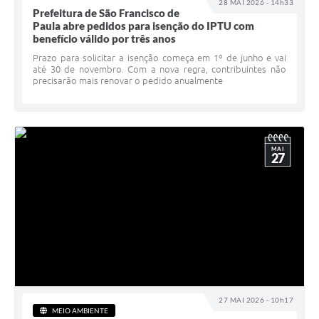
28 MAI 2026 - 14h33
Prefeitura de São Francisco de
Paula abre pedidos para isenção do IPTU com
benefício válido por três anos
Prazo para solicitar a isenção começa em 1º de junho e vai
até 30 de novembro. Com a nova regra, contribuintes não
precisarão mais renovar o pedido anualmente
MAI
27
27 MAI 2026 - 10h17
MEIO AMBIENTE