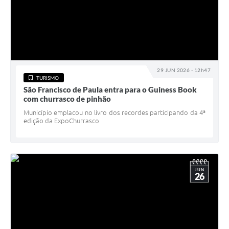
29 JUN 2026 - 12h47
TURISMO
São Francisco de Paula entra para o Guiness Book
com churrasco de pinhão
Município emplacou no livro dos recordes participando da 4ª
edição da ExpoChurrasco
JUN
26