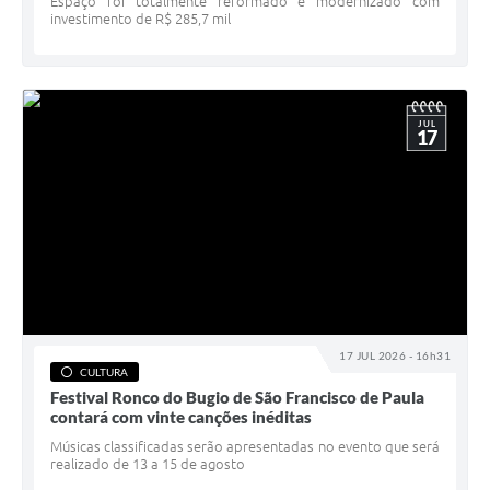
Espaço foi totalmente reformado e modernizado com
investimento de R$ 285,7 mil
JUL
17
17 JUL 2026 - 16h31
CULTURA
Festival Ronco do Bugio de São Francisco de Paula
contará com vinte canções inéditas
Músicas classificadas serão apresentadas no evento que será
realizado de 13 a 15 de agosto