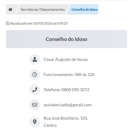
Carta de Serviços
Secretarias / Departamentos
Conselho do Idoso
Secretarias
Atualizado em: 05/05/2026 às 07h25
A Cidade
Publicações Oficiais
Conselho do Idoso
Transparência
Cesar Augusto de Souza
Coronavírus
Consórcio Josafaz
Funcionamento: 08h às 12h
EMPREGA
Telefone: 0800 090 1072
Multimídia
assistenciasfp@gmail.com
Contato
Rua José Bonifácio, 105,
Sala do Empreendedor
Centro
Lei Geral de Proteção de dados - LGPD