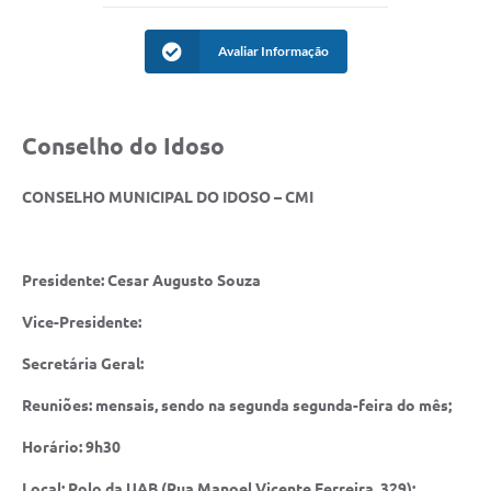
Acesso à Informação
Avaliar Informação
Turismo em São Chico
Guia Credenciamento Pregao Online Banrisul
Conselho do Idoso
Valores Terra Nua - VTN
CONSELHO MUNICIPAL DO IDOSO – CMI
Plano de Saneamento
Combate ao Coronavírus
Presidente: Cesar Augusto Souza
Devedores de ICMS/IPVA.
Vice-Presidente:
Contas Públicas
Secretária Geral:
Publicações Legais
Reuniões: mensais, sendo na segunda segunda-feira do mês;
Casa do Trabalhador
Horário: 9h30
UAB - Universidade Aberta do Brasil
Local: Polo da UAB (Rua Manoel Vicente Ferreira, 329);