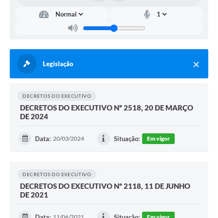
Serviços Online
Telefones Úteis
Jornal
Agenda
Legislação
SIC
Diário Oficial
DECRETOS DO EXECUTIVO
DECRETOS DO EXECUTIVO Nº 2518, 20 DE MARÇO
Notícias
DE 2024
AUDIÊNCIA PÚBLICA - PLANEJA-URB 01
Data:
20/03/2024
Situação:
Em vigor
Inscrições Curso Informática para Aplicativos de Escritório
Inscrições - Estagiário
DECRETOS DO EXECUTIVO
DECRETOS DO EXECUTIVO Nº 2118, 11 DE JUNHO
DE 2021
Data:
11/06/2021
Situação:
Em vigor