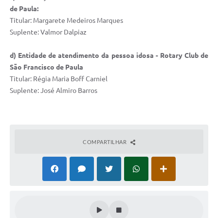
de Paula:
Minuta Cód. Postura
Titular: Margarete Medeiros Marques
NFS-e
Suplente: Valmor Dalpiaz
Galeria de Fotos
d) Entidade de atendimento da pessoa idosa - Rotary Club de
São Francisco de Paula
Audiências Públicas
Titular: Régia Maria Boff Carniel
Arquivos para Download
Suplente: José Almiro Barros
Galeria de Vídeos
Conselhos
COMPARTILHAR
Projetos
Contas Públicas
Legislação
Editais