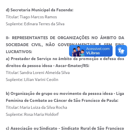
Quadro de Pessoal
d) Secretaria Municipal da Fazenda:
Veículos
Titular: Tiago Marcos Ramos
Imóveis locados
Suplente: Edinara Terres da Silva
Imóveis territorial
II- REPRESENTANTES DE ORGANIZAÇÕES NO ÂMBITO DA
SOCIEDADE CIVIL, NÃO GOVERNAMENTAIS E SEM FINS
Imóveis predial
LUCRATIVOS:
Legislação consolidada
a) Prestador de Serviço no âmbito da promoção e defesa dos
direitos da pessoa idosa - Ascar-Emater/RS:
GERAR BOLETO DE IPTU/ISS/ALVARÁ/CERTIDÕES
Titular: Sandra Loreni Almeida Silva
Dúvidas frequentes
Suplente: Lilian Varini Ceolin
Cadastro de Fornecedores
b) Organização de grupo ou movimento da pessoa idosa - Liga
Feminina de Combate ao Câncer de São Francisco de Paula:
câmara de vereadores
Titular: Maria Luiza da Silva Rocha
Alvarás
Suplente: Rosa Maria Holdorf
Proteção ambiental
c) Associação ou Sindicato - Sindicato Rural de São Francisco