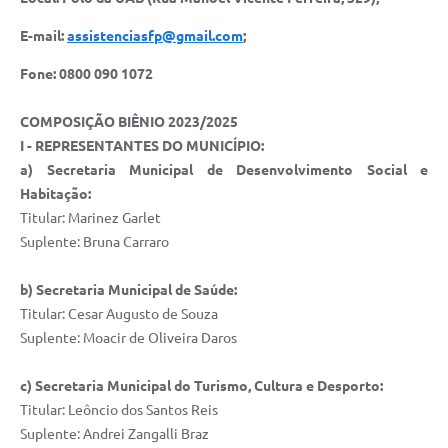
UERGS - Universidade Estadual do RS
E-mail:
assistenciasfp@gmail.com
;
Turismo
Fone: 0800 090 1072
Receitas
COMPOSIÇÃO BIÊNIO 2023/2025
Despesas
I - REPRESENTANTES DO MUNICÍPIO:
a) Secretaria Municipal de Desenvolvimento Social e
Despesas por órgãos
Habitação:
Relatório de gestão fiscal
Titular: Marinez Garlet
Suplente: Bruna Carraro
Relatório circunstanciado
b) Secretaria Municipal de Saúde:
Gestão Fiscal
Titular: Cesar Augusto de Souza
LicitaCon
Suplente: Moacir de Oliveira Daros
Contratos
c) Secretaria Municipal do Turismo, Cultura e Desporto:
Colaborador
Titular: Leôncio dos Santos Reis
Suplente: Andrei Zangalli Braz