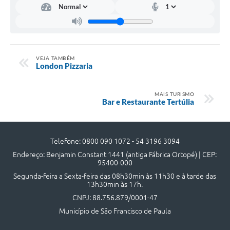
UERGS - Universidade Estadual do RS
Turismo
Receitas
VEJA TAMBÉM
London Pizzaria
Despesas
Despesas por órgãos
MAIS TURISMO
Bar e Restaurante Tertúlia
Relatório de gestão fiscal
Relatório circunstanciado
Telefone: 0800 090 1072 - 54 3196 3094
Gestão Fiscal
Endereço: Benjamin Constant 1441 (antiga Fábrica Ortopé) | CEP:
95400-000
LicitaCon
Segunda-feira a Sexta-feira das 08h30min às 11h30 e à tarde das
13h30min às 17h.
Contratos
CNPJ: 88.756.879/0001-47
Colaborador
Município de São Francisco de Paula