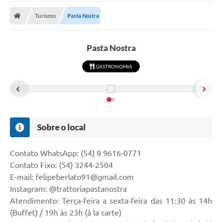
Carta de Serviços
Turismo
Pasta Nostra
Secretarias
A Cidade
Pasta Nostra
Publicações Oficiais
GASTRONOMIA
Transparência
Coronavírus
Consórcio Josafaz
Sobre o local
EMPREGA
Contato WhatsApp: (54) 9 9616-0771
Multimídia
Contato Fixo: (54) 3244-2504
E-mail: felipeberlato91@gmail.com
Contato
Instagram: @trattoriapastanostra
Sala do Empreendedor
Atendimento: Terça-feira a sexta-feira das 11:30 às 14h
(Buffet) / 19h às 23h (à la carte)
Lei Geral de Proteção de dados - LGPD