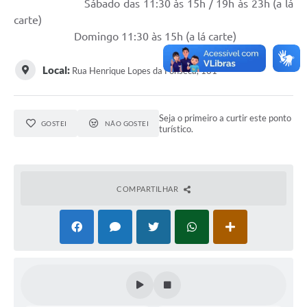
Sábado das 11:30 às 15h / 19h às 23h (a lá
carte)
Acesso à Informação
Domingo 11:30 às 15h (a lá carte)
Turismo em São Chico
Local:
Rua Henrique Lopes da Fonseca, 131
Guia Credenciamento Pregao Online Banrisul
Valores Terra Nua - VTN
Seja o primeiro a curtir este ponto
GOSTEI
NÃO GOSTEI
turístico.
Plano de Saneamento
Combate ao Coronavírus
Devedores de ICMS/IPVA.
COMPARTILHAR
Contas Públicas
Publicações Legais
Casa do Trabalhador
UAB - Universidade Aberta do Brasil