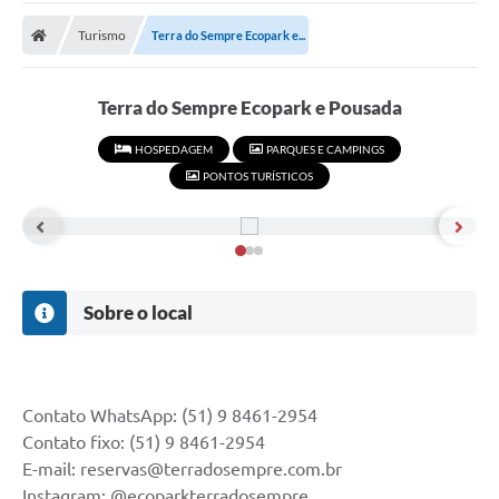
Carta de Serviços
Turismo
Terra do Sempre Ecopark e...
Secretarias
A Cidade
Terra do Sempre Ecopark e Pousada
Publicações Oficiais
HOSPEDAGEM
PARQUES E CAMPINGS
PONTOS TURÍSTICOS
Transparência
Coronavírus
Consórcio Josafaz
Sobre o local
EMPREGA
Multimídia
Contato
Contato WhatsApp: (51) 9 8461-2954
Contato fixo: (51) 9 8461-2954
Sala do Empreendedor
E-mail: reservas@terradosempre.com.br
Lei Geral de Proteção de dados - LGPD
Instagram: @ecoparkterradosempre