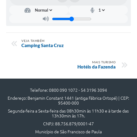
UERGS - Universidade Estadual do RS
Turismo
Receitas
VEJA TAMBÉM
Despesas
Camping Santa Cruz
Despesas por órgãos
MAIS TURISMO
Relatório de gestão fiscal
Hotéis da Fazenda
Relatório circunstanciado
Gestão Fiscal
Telefone: 0800 090 1072 - 54 3196 3094
Endereço: Benjamin Constant 1441 (antiga Fábrica Ortopé) | CEP:
LicitaCon
95400-000
Segunda-feira a Sexta-feira das 08h30min às 11h30 e à tarde das
Contratos
13h30min às 17h.
CNPJ: 88.756.879/0001-47
Colaborador
Município de São Francisco de Paula