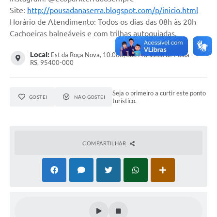
Site:
http://pousadanaserra.blogspot.com/p/inicio.html
Acesso à Informação
Horário de Atendimento: Todos os dias das 08h às 20h
Cachoeiras balneáveis e com trilhas autoguiadas.
Turismo em São Chico
Local:
Est da Roça Nova, 10.066, São Francisco de Paula -
Guia Credenciamento Pregao Online Banrisul
RS, 95400-000
Valores Terra Nua - VTN
Seja o primeiro a curtir este ponto
Plano de Saneamento
GOSTEI
NÃO GOSTEI
turístico.
Combate ao Coronavírus
Devedores de ICMS/IPVA.
COMPARTILHAR
Contas Públicas
Publicações Legais
Casa do Trabalhador
UAB - Universidade Aberta do Brasil