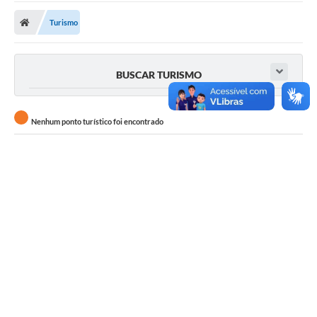
Carta de Serviços
Turismo
Secretarias
A Cidade
BUSCAR TURISMO
Publicações Oficiais
Transparência
Nenhum ponto turístico foi encontrado
Coronavírus
Consórcio Josafaz
EMPREGA
Multimídia
Contato
Sala do Empreendedor
Lei Geral de Proteção de dados - LGPD