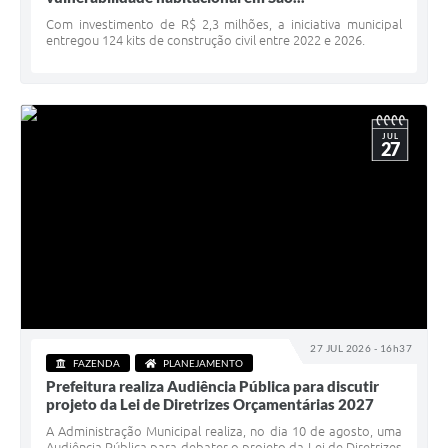
Serviços Online
Com investimento de R$ 2,3 milhões, a iniciativa municipal
entregou 124 kits de construção civil entre 2022 e 2026.
Telefones Úteis
Jornal
Agenda
JUL
27
SIC
Diário Oficial
Notícias
AUDIÊNCIA PÚBLICA - PLANEJA-URB 01
Inscrições Curso Informática para Aplicativos de Escritório
27 JUL 2026 - 16h37
Inscrições - Estagiário
FAZENDA
PLANEJAMENTO
Prefeitura realiza Audiência Pública para discutir
projeto da Lei de Diretrizes Orçamentárias 2027
A Administração Municipal realiza, no dia 10 de agosto, uma
Audiência Pública para debater o projeto da Lei de Diretrizes