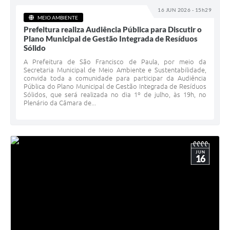
16 JUN 2026 - 15h29
MEIO AMBIENTE
Prefeitura realiza Audiência Pública para Discutir o
Plano Municipal de Gestão Integrada de Resíduos
Sólido
A Prefeitura de São Francisco de Paula, por meio da
Secretaria Municipal de Meio Ambiente e Sustentabilidade,
convida toda a comunidade para participar da Audiência
Pública do Plano Municipal de Gestão Integrada de Resíduos
Sólidos, que será realizada no dia 1º de julho, às 19h, no
Plenário da Câmara de...
JUN
16