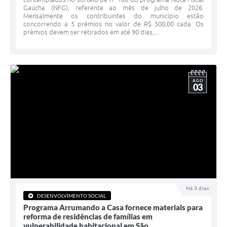
Gaúcha (NFG), referente ao mês de julho de 2026.
Minuta Cód. Postura
Mensalmente os contribuintes do município estão
concorrendo a 5 prêmios no valor de R$ 500,00 cada. Os
NFS-e
prêmios devem ser retirados em até 90 dias,...
Galeria de Fotos
Audiências Públicas
AGO
03
Arquivos para Download
Galeria de Vídeos
Conselhos
Projetos
Contas Públicas
Legislação
Há 3 dias
DESENVOLVIMENTO SOCIAL
Programa Arrumando a Casa fornece materiais para
Editais
reforma de residências de famílias em
vulnerabilidade habitacional em São...