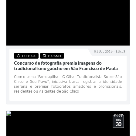
01 JUL 2026 - 11h13
CULTURA
TURISMO
Concurso de fotografia premia imagens do
tradicionalismo gaúcho em São Francisco de Paula
Com o tema “Farroupilha – O Olhar Tradicionalista Sobre São
Chico e Seu Povo”, iniciativa busca registrar a identidade
serrana e premiar fotógrafos amadores e profissionais,
residentes ou visitantes de São Chico
JUN
30