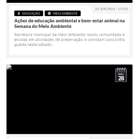
05 JUN 2026 - 17h10
EDUCAÇÃO
MEIO AMBIENTE
Ações de educação ambiental e bem-estar animal na
Semana do Meio Ambiente
Secretaria Municipal de Meio Ambiente reuniu comunidade e
escolas em atividades de preservação e convidam para trilha
guiada neste sábado.
MAI
28