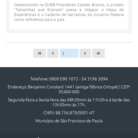
Desenvolvido na EMEB Presidente Castelo Branco, o projeto
"Tampinhas que Ensinam" passa a integrar o Mapa de
Experiências e o Caderno de Narrativas do Governo Federal
como referência para o país
Telefone: 0800 090 1072 - 54 3196 3094
Endereço: Benjamin Constant 1441 (antiga Fábrica Ortopé) | CEP:
95400-000
Segunda-feira a Sexta-feira das 08h30min às 11h30 e à tarde das
13h30min às 17h.
CNPJ: 88.756.879/0001-47
Município de São Francisco de Paula