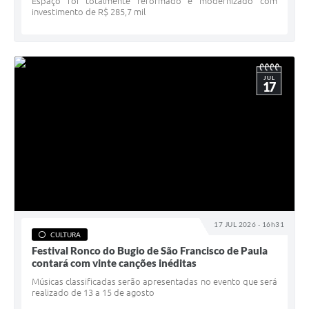
Espaço foi totalmente reformado e modernizado com
investimento de R$ 285,7 mil
JUL
17
17 JUL 2026 - 16h31
CULTURA
Festival Ronco do Bugio de São Francisco de Paula
contará com vinte canções inéditas
Músicas classificadas serão apresentadas no evento que será
realizado de 13 a 15 de agosto