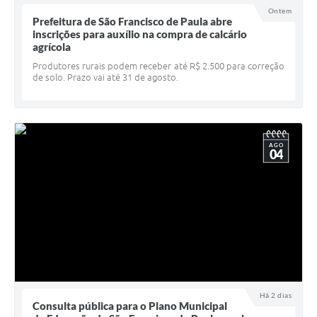
Ontem
UERGS - Universidade Estadual do RS
Prefeitura de São Francisco de Paula abre
inscrições para auxílio na compra de calcário
Turismo
agrícola
Produtores rurais podem receber até R$ 2.500 para correção
Receitas
de solo. Prazo vai até 31 de agosto.
Despesas
Despesas por órgãos
AGO
Relatório de gestão fiscal
04
Relatório circunstanciado
Gestão Fiscal
LicitaCon
Contratos
Colaborador
Há 2 dias
Consulta pública para o Plano Municipal