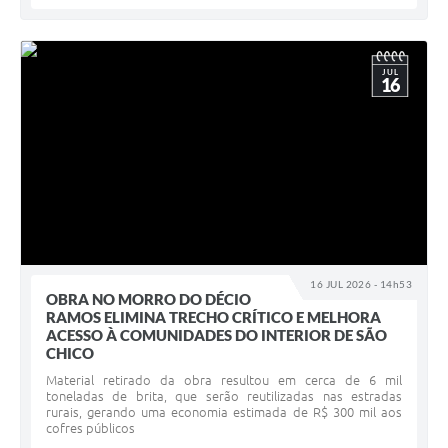
JUL
16
16 JUL 2026 - 14h53
OBRA NO MORRO DO DÉCIO
RAMOS ELIMINA TRECHO CRÍTICO E MELHORA
ACESSO À COMUNIDADES DO INTERIOR DE SÃO
CHICO
Material retirado da obra resultou em cerca de 6 mil
toneladas de brita, que serão reutilizadas nas estradas
rurais, gerando uma economia estimada de R$ 300 mil aos
cofres públicos