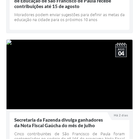
Quadro de Pessoal
de Educação de São Francisco de Paula recebe
contribuições até 15 de agosto
Veículos
Moradores podem enviar sugestões para definir as metas da
educação na cidade para os próximos 10 anos
Imóveis locados
Imóveis territorial
Imóveis predial
AGO
04
Legislação consolidada
GERAR BOLETO DE IPTU/ISS/ALVARÁ/CERTIDÕES
Dúvidas frequentes
Cadastro de Fornecedores
câmara de vereadores
Há 2 dias
Secretaria da Fazenda divulga ganhadores
Alvarás
da Nota Fiscal Gaúcha do mês de julho
Proteção ambiental
Cinco contribuintes de São Francisco de Paula foram
contemplados no sorteio de nº 166 do programa Nota Fiscal