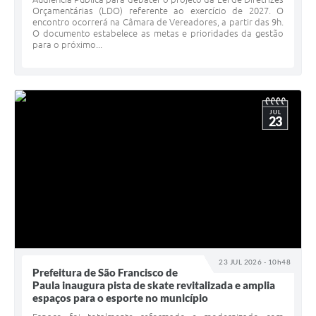
Orçamentárias (LDO) referente ao exercício de 2027. O
encontro ocorrerá na Câmara de Vereadores, a partir das 9h.
O documento estabelece as metas e prioridades da gestão
para o próximo...
JUL
23
23 JUL 2026 - 10h48
Prefeitura de São Francisco de
Paula inaugura pista de skate revitalizada e amplia
espaços para o esporte no município