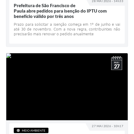
28 MAI 2026 - 14h33
Prefeitura de São Francisco de
Paula abre pedidos para isenção do IPTU com
benefício válido por três anos
Prazo para solicitar a isenção começa em 1º de junho e vai
até 30 de novembro. Com a nova regra, contribuintes não
precisarão mais renovar o pedido anualmente
MAI
27
27 MAI 2026 - 10h17
MEIO AMBIENTE