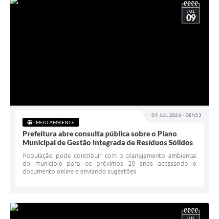
JUL
09
09 JUL 2026 - 08h53
MEIO AMBIENTE
Prefeitura abre consulta pública sobre o Plano
Municipal de Gestão Integrada de Resíduos Sólidos
População pode contribuir com o planejamento ambiental
do município para os próximos 20 anos acessando o
documento online e enviando sugestões
JUL