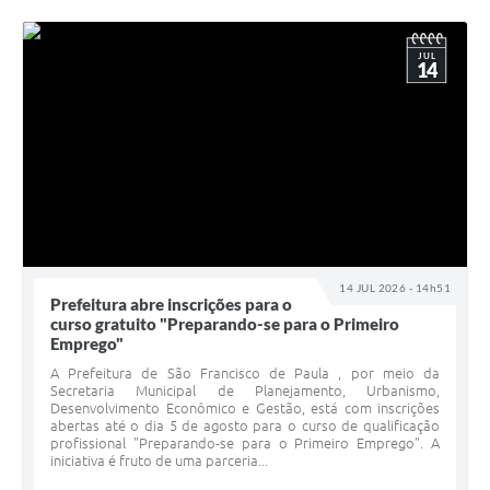
JUL
14
14 JUL 2026 - 14h51
Prefeitura abre inscrições para o
curso gratuito "Preparando-se para o Primeiro
Emprego"
A Prefeitura de São Francisco de Paula , por meio da
Secretaria Municipal de Planejamento, Urbanismo,
Desenvolvimento Econômico e Gestão, está com inscrições
abertas até o dia 5 de agosto para o curso de qualificação
profissional "Preparando-se para o Primeiro Emprego". A
iniciativa é fruto de uma parceria...