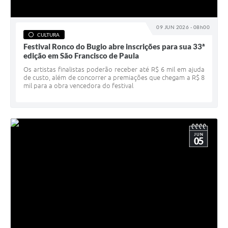
09 JUN 2026 - 08h00
CULTURA
Festival Ronco do Bugio abre inscrições para sua 33ª
edição em São Francisco de Paula
Os artistas finalistas poderão receber até R$ 6 mil em ajuda
de custo, além de concorrer a premiações que chegam a R$ 8
mil para a obra vencedora do festival
JUN
05