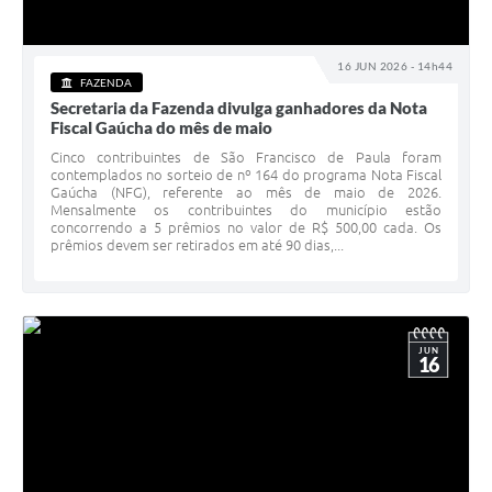
16 JUN 2026 - 14h44
FAZENDA
Secretaria da Fazenda divulga ganhadores da Nota
Fiscal Gaúcha do mês de maio
Cinco contribuintes de São Francisco de Paula foram
contemplados no sorteio de nº 164 do programa Nota Fiscal
Gaúcha (NFG), referente ao mês de maio de 2026.
Mensalmente os contribuintes do município estão
concorrendo a 5 prêmios no valor de R$ 500,00 cada. Os
prêmios devem ser retirados em até 90 dias,...
JUN
16