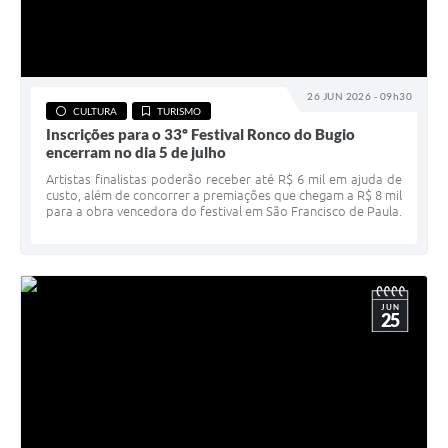
26 JUN 2026 - 09h30
CULTURA
TURISMO
Inscrições para o 33º Festival Ronco do Bugio
encerram no dia 5 de julho
Artistas finalistas poderão receber até R$ 6 mil em ajuda de
custo, além de concorrer a premiações que chegam a R$ 8 mil
para a obra vencedora do festival em São Francisco de Paula.
JUN
25