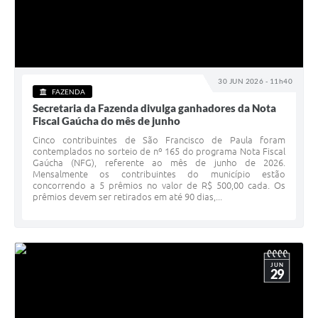
30 JUN 2026 - 11h40
FAZENDA
Secretaria da Fazenda divulga ganhadores da Nota
Fiscal Gaúcha do mês de junho
Cinco contribuintes de São Francisco de Paula foram
contemplados no sorteio de nº 165 do programa Nota Fiscal
Gaúcha (NFG), referente ao mês de junho de 2026.
Mensalmente os contribuintes do município estão
concorrendo a 5 prêmios no valor de R$ 500,00 cada. Os
prêmios devem ser retirados em até 90 dias,...
JUN
29