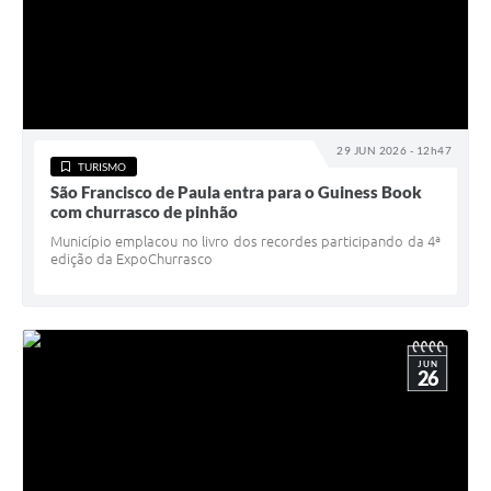
29 JUN 2026 - 12h47
TURISMO
São Francisco de Paula entra para o Guiness Book
com churrasco de pinhão
Município emplacou no livro dos recordes participando da 4ª
edição da ExpoChurrasco
JUN
26