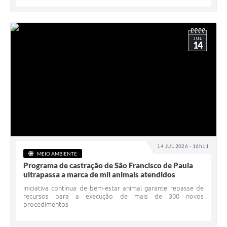
JUL
14
14 JUL 2026 - 16h11
MEIO AMBIENTE
Programa de castração de São Francisco de Paula
ultrapassa a marca de mil animais atendidos
Iniciativa contínua de bem-estar animal garante repasse de
recursos para a execução de mais de 300 novos
procedimentos