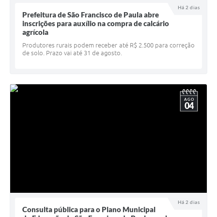
Há 2 dias
UERGS - Universidade Estadual do RS
Prefeitura de São Francisco de Paula abre
inscrições para auxílio na compra de calcário
Turismo
agrícola
Produtores rurais podem receber até R$ 2.500 para correção
Receitas
de solo. Prazo vai até 31 de agosto.
Despesas
Despesas por órgãos
AGO
Relatório de gestão fiscal
04
Relatório circunstanciado
Gestão Fiscal
LicitaCon
Contratos
Colaborador
Há 2 dias
Consulta pública para o Plano Municipal