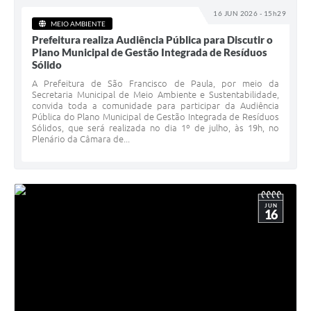
16 JUN 2026 - 15h29
MEIO AMBIENTE
Prefeitura realiza Audiência Pública para Discutir o
Plano Municipal de Gestão Integrada de Resíduos
Sólido
A Prefeitura de São Francisco de Paula, por meio da
Secretaria Municipal de Meio Ambiente e Sustentabilidade,
convida toda a comunidade para participar da Audiência
Pública do Plano Municipal de Gestão Integrada de Resíduos
Sólidos, que será realizada no dia 1º de julho, às 19h, no
Plenário da Câmara de...
JUN
16