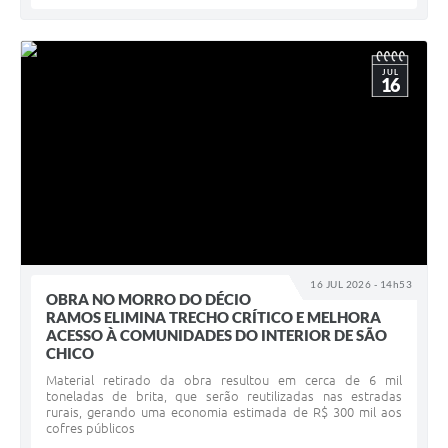
JUL
16
16 JUL 2026 - 14h53
OBRA NO MORRO DO DÉCIO
RAMOS ELIMINA TRECHO CRÍTICO E MELHORA
ACESSO À COMUNIDADES DO INTERIOR DE SÃO
CHICO
Material retirado da obra resultou em cerca de 6 mil
toneladas de brita, que serão reutilizadas nas estradas
rurais, gerando uma economia estimada de R$ 300 mil aos
cofres públicos