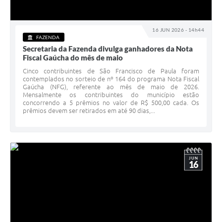
16 JUN 2026 - 14h44
FAZENDA
Secretaria da Fazenda divulga ganhadores da Nota
Fiscal Gaúcha do mês de maio
Cinco contribuintes de São Francisco de Paula foram
contemplados no sorteio de nº 164 do programa Nota Fiscal
Gaúcha (NFG), referente ao mês de maio de 2026.
Mensalmente os contribuintes do município estão
concorrendo a 5 prêmios no valor de R$ 500,00 cada. Os
prêmios devem ser retirados em até 90 dias,...
JUN
16