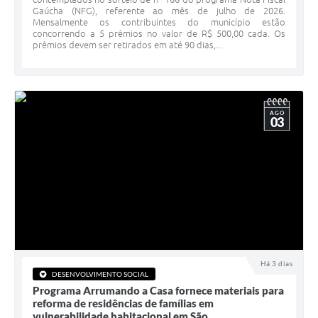
Gaúcha (NFG), referente ao mês de julho de 2026.
Minuta Cód. Postura
Mensalmente os contribuintes do município estão
concorrendo a 5 prêmios no valor de R$ 500,00 cada. Os
NFS-e
prêmios devem ser retirados em até 90 dias,...
Galeria de Fotos
Audiências Públicas
AGO
03
Arquivos para Download
Galeria de Vídeos
Conselhos
Projetos
Contas Públicas
Legislação
Há 3 dias
DESENVOLVIMENTO SOCIAL
Programa Arrumando a Casa fornece materiais para
Editais
reforma de residências de famílias em
vulnerabilidade habitacional em São...