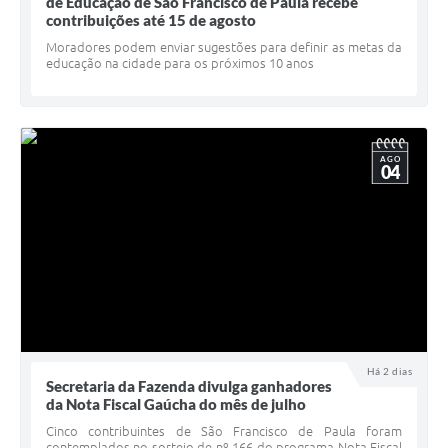
Quadro de Pessoal
de Educação de São Francisco de Paula recebe
contribuições até 15 de agosto
Veículos
Moradores podem enviar sugestões para definir as metas da
educação na cidade para os próximos 10 anos
Imóveis locados
Imóveis territorial
Imóveis predial
AGO
04
Legislação consolidada
GERAR BOLETO DE IPTU/ISS/ALVARÁ/CERTIDÕES
Dúvidas frequentes
Cadastro de Fornecedores
câmara de vereadores
Há 2 dias
Secretaria da Fazenda divulga ganhadores
Alvarás
da Nota Fiscal Gaúcha do mês de julho
Proteção ambiental
Cinco contribuintes de São Francisco de Paula foram
contemplados no sorteio de nº 166 do programa Nota Fiscal