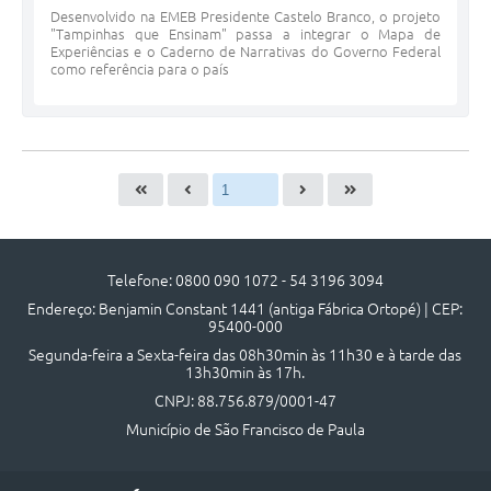
Desenvolvido na EMEB Presidente Castelo Branco, o projeto
"Tampinhas que Ensinam" passa a integrar o Mapa de
Experiências e o Caderno de Narrativas do Governo Federal
como referência para o país
Telefone: 0800 090 1072 - 54 3196 3094
Endereço: Benjamin Constant 1441 (antiga Fábrica Ortopé) | CEP:
95400-000
Segunda-feira a Sexta-feira das 08h30min às 11h30 e à tarde das
13h30min às 17h.
CNPJ: 88.756.879/0001-47
Município de São Francisco de Paula