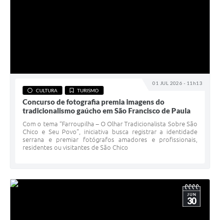
01 JUL 2026 - 11h13
CULTURA
TURISMO
Concurso de fotografia premia imagens do
tradicionalismo gaúcho em São Francisco de Paula
Com o tema “Farroupilha – O Olhar Tradicionalista Sobre São
Chico e Seu Povo”, iniciativa busca registrar a identidade
serrana e premiar fotógrafos amadores e profissionais,
residentes ou visitantes de São Chico
JUN
30