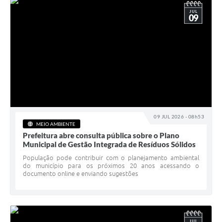
JUL
09
09 JUL 2026 - 08h53
MEIO AMBIENTE
Prefeitura abre consulta pública sobre o Plano
Municipal de Gestão Integrada de Resíduos Sólidos
População pode contribuir com o planejamento ambiental
do município para os próximos 20 anos acessando o
documento online e enviando sugestões
JUL