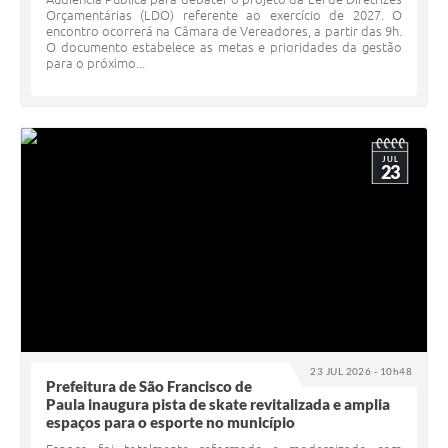
Orçamentárias (LDO) referente ao exercício de 2027. O
encontro ocorrerá na Câmara de Vereadores, a partir das 9h.
O documento estabelece as metas e prioridades da gestão
para o próximo...
JUL
23
23 JUL 2026 - 10h48
Prefeitura de São Francisco de
Paula inaugura pista de skate revitalizada e amplia
espaços para o esporte no município