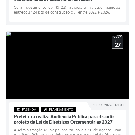
Serviços Online
Com investimento de R$ 2,3 milhões, a iniciativa municipal
entregou 124 kits de construção civil entre 2022 e 2026.
Telefones Úteis
Jornal
Agenda
JUL
27
SIC
Diário Oficial
Notícias
AUDIÊNCIA PÚBLICA - PLANEJA-URB 01
Inscrições Curso Informática para Aplicativos de Escritório
27 JUL 2026 - 16h37
Inscrições - Estagiário
FAZENDA
PLANEJAMENTO
Prefeitura realiza Audiência Pública para discutir
projeto da Lei de Diretrizes Orçamentárias 2027
A Administração Municipal realiza, no dia 10 de agosto, uma
Audiência Pública para debater o projeto da Lei de Diretrizes