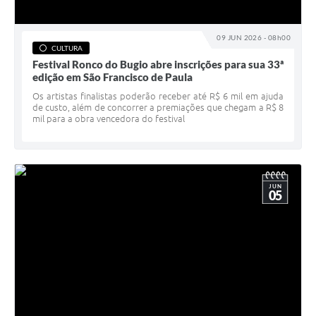
09 JUN 2026 - 08h00
CULTURA
Festival Ronco do Bugio abre inscrições para sua 33ª
edição em São Francisco de Paula
Os artistas finalistas poderão receber até R$ 6 mil em ajuda
de custo, além de concorrer a premiações que chegam a R$ 8
mil para a obra vencedora do festival
JUN
05