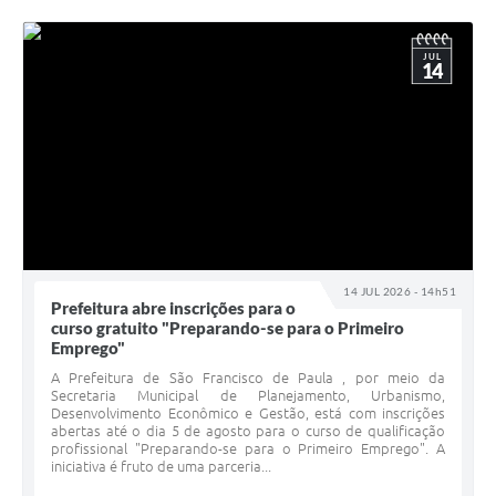
JUL
14
14 JUL 2026 - 14h51
Prefeitura abre inscrições para o
curso gratuito "Preparando-se para o Primeiro
Emprego"
A Prefeitura de São Francisco de Paula , por meio da
Secretaria Municipal de Planejamento, Urbanismo,
Desenvolvimento Econômico e Gestão, está com inscrições
abertas até o dia 5 de agosto para o curso de qualificação
profissional "Preparando-se para o Primeiro Emprego". A
iniciativa é fruto de uma parceria...