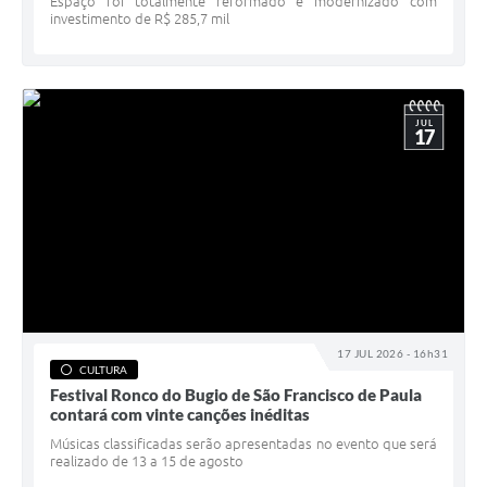
Espaço foi totalmente reformado e modernizado com
investimento de R$ 285,7 mil
JUL
17
17 JUL 2026 - 16h31
CULTURA
Festival Ronco do Bugio de São Francisco de Paula
contará com vinte canções inéditas
Músicas classificadas serão apresentadas no evento que será
realizado de 13 a 15 de agosto