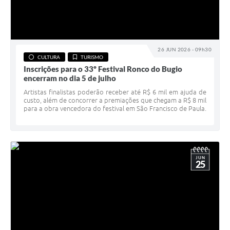
26 JUN 2026 - 09h30
CULTURA
TURISMO
Inscrições para o 33º Festival Ronco do Bugio
encerram no dia 5 de julho
Artistas finalistas poderão receber até R$ 6 mil em ajuda de
custo, além de concorrer a premiações que chegam a R$ 8 mil
para a obra vencedora do festival em São Francisco de Paula.
JUN
25