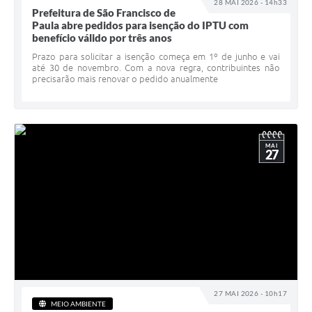
28 MAI 2026 - 14h33
Prefeitura de São Francisco de
Paula abre pedidos para isenção do IPTU com
benefício válido por três anos
Prazo para solicitar a isenção começa em 1º de junho e vai
até 30 de novembro. Com a nova regra, contribuintes não
precisarão mais renovar o pedido anualmente
MAI
27
27 MAI 2026 - 10h17
MEIO AMBIENTE