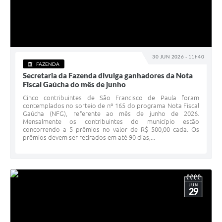
30 JUN 2026 - 11h40
FAZENDA
Secretaria da Fazenda divulga ganhadores da Nota
Fiscal Gaúcha do mês de junho
Cinco contribuintes de São Francisco de Paula foram
contemplados no sorteio de nº 165 do programa Nota Fiscal
Gaúcha (NFG), referente ao mês de junho de 2026.
Mensalmente os contribuintes do município estão
concorrendo a 5 prêmios no valor de R$ 500,00 cada. Os
prêmios devem ser retirados em até 90 dias,...
JUN
29