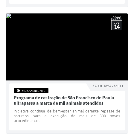
JUL
14
14 JUL 2026 - 16h11
MEIO AMBIENTE
Programa de castração de São Francisco de Paula
ultrapassa a marca de mil animais atendidos
Iniciativa contínua de bem-estar animal garante repasse de
recursos para a execução de mais de 300 novos
procedimentos