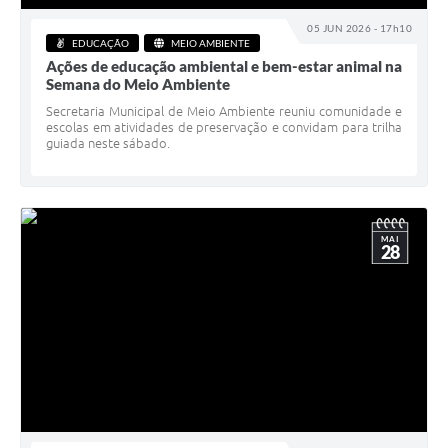
05 JUN 2026 - 17h10
EDUCAÇÃO
MEIO AMBIENTE
Ações de educação ambiental e bem-estar animal na
Semana do Meio Ambiente
Secretaria Municipal de Meio Ambiente reuniu comunidade e
escolas em atividades de preservação e convidam para trilha
guiada neste sábado.
MAI
28