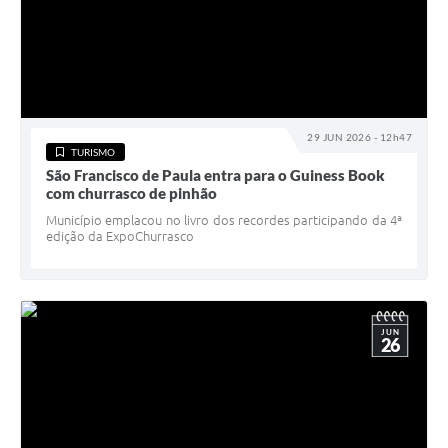
29 JUN 2026 - 12h47
TURISMO
São Francisco de Paula entra para o Guiness Book
com churrasco de pinhão
Município emplacou no livro dos recordes participando da 4ª
edição da ExpoChurrasco
JUN
26