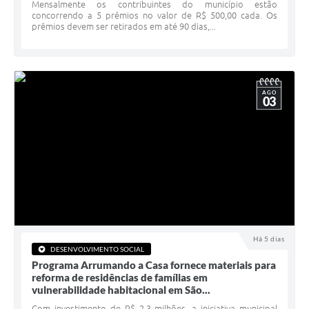
Serviços Online
Mensalmente os contribuintes do município estão
concorrendo a 5 prêmios no valor de R$ 500,00 cada. Os
prêmios devem ser retirados em até 90 dias,...
Telefones Úteis
Jornal
Agenda
AGO
03
SIC
Diário Oficial
Notícias
AUDIÊNCIA PÚBLICA - PLANEJA-URB 01
Inscrições Curso Informática para Aplicativos de Escritório
Há 5 dias
Inscrições - Estagiário
DESENVOLVIMENTO SOCIAL
Programa Arrumando a Casa fornece materiais para
reforma de residências de famílias em
vulnerabilidade habitacional em São...
Com investimento de R$ 2,3 milhões, a iniciativa municipal