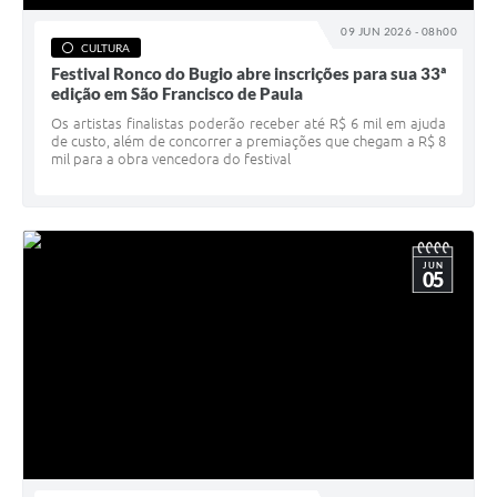
09 JUN 2026 - 08h00
CULTURA
Festival Ronco do Bugio abre inscrições para sua 33ª
edição em São Francisco de Paula
Os artistas finalistas poderão receber até R$ 6 mil em ajuda
de custo, além de concorrer a premiações que chegam a R$ 8
mil para a obra vencedora do festival
JUN
05