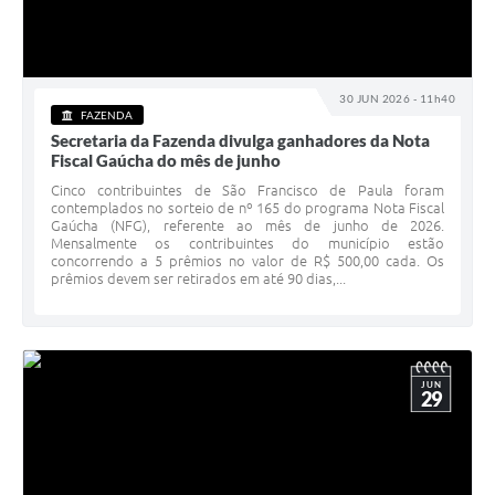
30 JUN 2026 - 11h40
FAZENDA
Secretaria da Fazenda divulga ganhadores da Nota
Fiscal Gaúcha do mês de junho
Cinco contribuintes de São Francisco de Paula foram
contemplados no sorteio de nº 165 do programa Nota Fiscal
Gaúcha (NFG), referente ao mês de junho de 2026.
Mensalmente os contribuintes do município estão
concorrendo a 5 prêmios no valor de R$ 500,00 cada. Os
prêmios devem ser retirados em até 90 dias,...
JUN
29