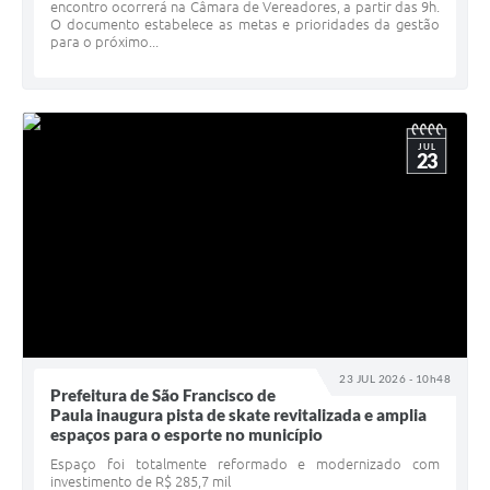
encontro ocorrerá na Câmara de Vereadores, a partir das 9h.
O documento estabelece as metas e prioridades da gestão
para o próximo...
JUL
23
23 JUL 2026 - 10h48
Prefeitura de São Francisco de
Paula inaugura pista de skate revitalizada e amplia
espaços para o esporte no município
Espaço foi totalmente reformado e modernizado com
investimento de R$ 285,7 mil