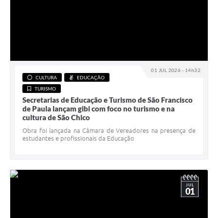
01 JUL 2026 - 14h32
CULTURA
EDUCAÇÃO
TURISMO
Secretarias de Educação e Turismo de São Francisco
de Paula lançam gibi com foco no turismo e na
cultura de São Chico
Obra foi lançada na Câmara de Vereadores na presença de
estudantes e profissionais da Educação
JUL
01