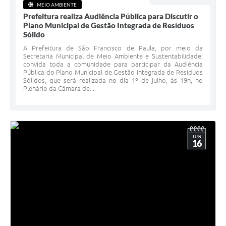
MEIO AMBIENTE
Prefeitura realiza Audiência Pública para Discutir o
Plano Municipal de Gestão Integrada de Resíduos
Sólido
A Prefeitura de São Francisco de Paula, por meio da
Secretaria Municipal de Meio Ambiente e Sustentabilidade,
convida toda a comunidade para participar da Audiência
Pública do Plano Municipal de Gestão Integrada de Resíduos
Sólidos, que será realizada no dia 1º de julho, às 19h, no
Plenário da Câmara de...
JUN
16