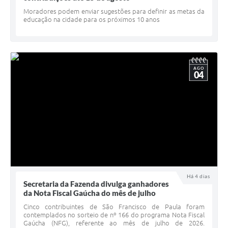
Minuta Cód. Postura
Moradores podem enviar sugestões para definir as metas da
educação na cidade para os próximos 10 anos
NFS-e
Galeria de Fotos
AGO
Audiências Públicas
04
Arquivos para Download
Galeria de Vídeos
Conselhos
Projetos
Contas Públicas
Há 4 dias
Secretaria da Fazenda divulga ganhadores
Legislação
da Nota Fiscal Gaúcha do mês de julho
Cinco contribuintes de São Francisco de Paula foram
Editais
contemplados no sorteio de nº 166 do programa Nota Fiscal
Gaúcha (NFG), referente ao mês de julho de 2026.