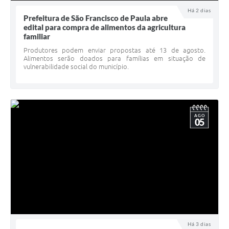
UERGS - Universidade Estadual do RS
Há 2 dias
Prefeitura de São Francisco de Paula abre
edital para compra de alimentos da agricultura
Turismo
familiar
Receitas
Produtores podem enviar propostas até 13 de agosto.
Alimentos serão doados para famílias em situação de
vulnerabilidade social do município.
Despesas
Despesas por órgãos
Relatório de gestão fiscal
AGO
05
Relatório circunstanciado
Gestão Fiscal
LicitaCon
Contratos
Colaborador
Há 3 dias