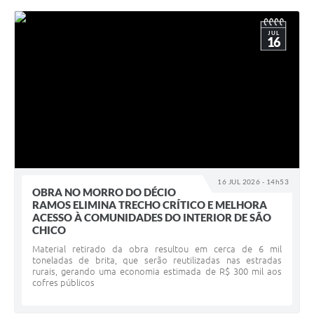
JUL
16
16 JUL 2026 - 14h53
OBRA NO MORRO DO DÉCIO
RAMOS ELIMINA TRECHO CRÍTICO E MELHORA
ACESSO À COMUNIDADES DO INTERIOR DE SÃO
CHICO
Material retirado da obra resultou em cerca de 6 mil
toneladas de brita, que serão reutilizadas nas estradas
rurais, gerando uma economia estimada de R$ 300 mil aos
cofres públicos