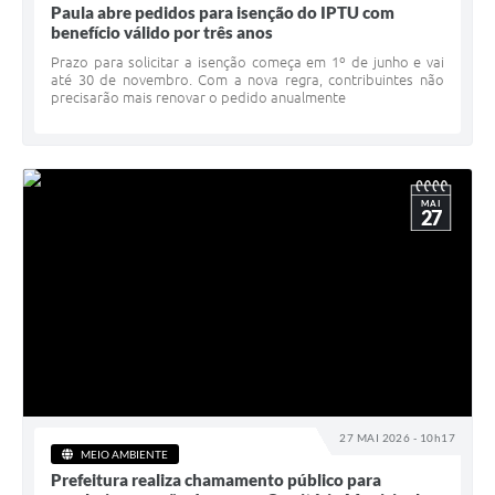
Paula abre pedidos para isenção do IPTU com
benefício válido por três anos
Prazo para solicitar a isenção começa em 1º de junho e vai
até 30 de novembro. Com a nova regra, contribuintes não
precisarão mais renovar o pedido anualmente
MAI
27
27 MAI 2026 - 10h17
MEIO AMBIENTE
Prefeitura realiza chamamento público para