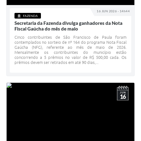
16 JUN 2026 - 14h44
FAZENDA
Secretaria da Fazenda divulga ganhadores da Nota
Fiscal Gaúcha do mês de maio
Cinco contribuintes de São Francisco de Paula foram
contemplados no sorteio de nº 164 do programa Nota Fiscal
Gaúcha (NFG), referente ao mês de maio de 2026.
Mensalmente os contribuintes do município estão
concorrendo a 5 prêmios no valor de R$ 500,00 cada. Os
prêmios devem ser retirados em até 90 dias,...
JUN
16