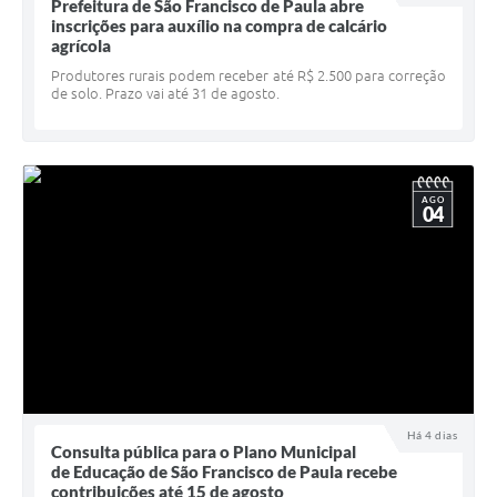
Quadro de Pessoal
Prefeitura de São Francisco de Paula abre
inscrições para auxílio na compra de calcário
Veículos
agrícola
Produtores rurais podem receber até R$ 2.500 para correção
Imóveis locados
de solo. Prazo vai até 31 de agosto.
Imóveis territorial
Imóveis predial
AGO
04
Legislação consolidada
GERAR BOLETO DE IPTU/ISS/ALVARÁ/CERTIDÕES
Dúvidas frequentes
Cadastro de Fornecedores
câmara de vereadores
Alvarás
Há 4 dias
Consulta pública para o Plano Municipal
de Educação de São Francisco de Paula recebe
Proteção ambiental
contribuições até 15 de agosto