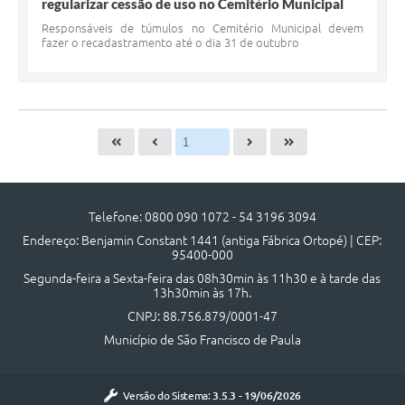
regularizar cessão de uso no Cemitério Municipal
Responsáveis de túmulos no Cemitério Municipal devem
fazer o recadastramento até o dia 31 de outubro
Telefone: 0800 090 1072 - 54 3196 3094
Endereço: Benjamin Constant 1441 (antiga Fábrica Ortopé) | CEP:
95400-000
Segunda-feira a Sexta-feira das 08h30min às 11h30 e à tarde das
13h30min às 17h.
CNPJ: 88.756.879/0001-47
Município de São Francisco de Paula
Versão do Sistema:
3.5.3 - 19/06/2026