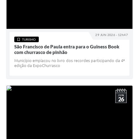
29 JUN 2026 - 12h47
TURISMO
São Francisco de Paula entra para o Guiness Book
com churrasco de pinhão
Município emplacou no livro dos recordes participando da 4ª
edição da ExpoChurrasco
JUN
26