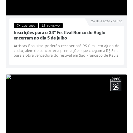
26 JUN 2026 - 09h30
CULTURA
TURISMO
Inscrições para o 33º Festival Ronco do Bugio
encerram no dia 5 de julho
Artistas finalistas poderão receber até R$ 6 mil em ajuda de
custo, além de concorrer a premiações que chegam a R$ 8 mil
para a obra vencedora do festival em São Francisco de Paula.
JUN
25