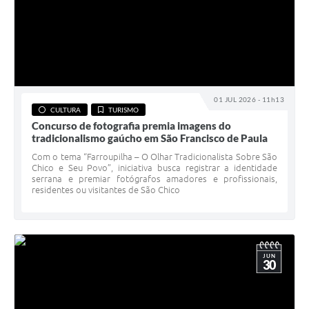
01 JUL 2026 - 11h13
CULTURA
TURISMO
Concurso de fotografia premia imagens do
tradicionalismo gaúcho em São Francisco de Paula
Com o tema “Farroupilha – O Olhar Tradicionalista Sobre São
Chico e Seu Povo”, iniciativa busca registrar a identidade
serrana e premiar fotógrafos amadores e profissionais,
residentes ou visitantes de São Chico
JUN
30