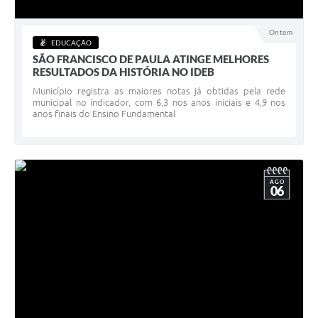
Acesso à Informação
Ontem
EDUCAÇÃO
Turismo em São Chico
SÃO FRANCISCO DE PAULA ATINGE MELHORES
RESULTADOS DA HISTÓRIA NO IDEB
Guia Credenciamento Pregao Online Banrisul
Município registra as maiores notas já obtidas pela rede
municipal no indicador, com 6,3 nos anos iniciais e 4,9 nos
Valores Terra Nua - VTN
anos finais do Ensino Fundamental
Plano de Saneamento
Combate ao Coronavírus
AGO
06
Devedores de ICMS/IPVA.
Contas Públicas
Publicações Legais
Casa do Trabalhador
UAB - Universidade Aberta do Brasil