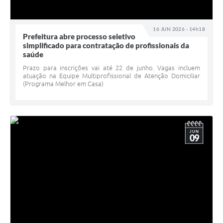
16 JUN 2026 - 14h18
Prefeitura abre processo seletivo
simplificado para contratação de profissionais da
saúde
Prazo para inscrições vai até 22 de junho. Vagas incluem
atuação na Equipe Multiprofissional de Atenção Domiciliar
(Programa Melhor em Casa)
JUN
09