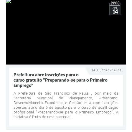
JUL
14
14 JUL 2026 - 14h51
Prefeitura abre inscrições para o
curso gratuito "Preparando-se para o Primeiro
Emprego"
A Prefeitura de São Francisco de Paula , por meio da
Secretaria Municipal de Planejamento, Urbanismo,
Desenvolvimento Econômico e Gestão, está com inscrições
abertas até o dia 5 de agosto para o curso de qualificação
profissional "Preparando-se para o Primeiro Emprego". A
iniciativa é fruto de uma parceria...