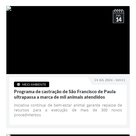
JUL
14
14 JUL 2026 - 16h11
MEIO AMBIENTE
Programa de castração de São Francisco de Paula
ultrapassa a marca de mil animais atendidos
Iniciativa contínua de bem-estar animal garante repasse de
recursos para a execução de mais de 300 novos
procedimentos