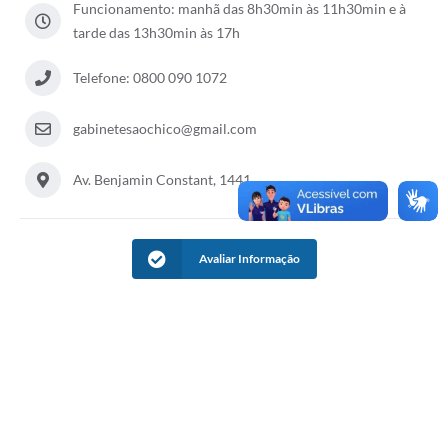
Funcionamento: manhã das 8h30min às 11h30min e à
tarde das 13h30min às 17h
Acesso à Informação
Turismo em São Chico
Telefone: 0800 090 1072
Guia Credenciamento Pregao Online Banrisul
gabinetesaochico@gmail.com
Valores Terra Nua - VTN
Av. Benjamin Constant, 1441
Plano de Saneamento
Combate ao Coronavírus
Avaliar Informação
Devedores de ICMS/IPVA.
Contas Públicas
Publicações Legais
Casa do Trabalhador
UAB - Universidade Aberta do Brasil