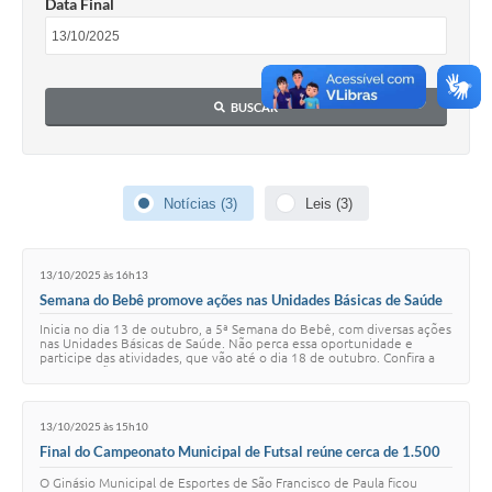
Data Final
Acesso à Informação
Turismo em São Chico
BUSCAR
Guia Credenciamento Pregao Online Banrisul
Valores Terra Nua - VTN
Notícias (3)
Leis (3)
Plano de Saneamento
Combate ao Coronavírus
13/10/2025 às 16h13
Devedores de ICMS/IPVA.
Semana do Bebê promove ações nas Unidades Básicas de Saúde
Inicia no dia 13 de outubro, a 5ª Semana do Bebê, com diversas ações
Contas Públicas
nas Unidades Básicas de Saúde. Não perca essa oportunidade e
participe das atividades, que vão até o dia 18 de outubro. Confira a
programação completa:…
Publicações Legais
Casa do Trabalhador
13/10/2025 às 15h10
Final do Campeonato Municipal de Futsal reúne cerca de 1.500
UAB - Universidade Aberta do Brasil
pessoas no Ginásio Municipal
O Ginásio Municipal de Esportes de São Francisco de Paula ficou