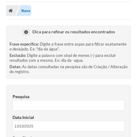
Carta de Serviços
Busca
Secretarias
A Cidade
Dica para refinar os resultados encontrados
Publicações Oficiais
Frase específica:
Digite a frase entre aspas para filtrar exatamente
o desejado. Ex: "dia da água".
Transparência
Exclusão:
Digite a palavra com sinal de menos (-) para excluir
resultados com a mesma. Ex: dia da -agua.
Coronavírus
Datas:
As datas consultadas na pesquisa são de Criação / Alteração
do registro.
Consórcio Josafaz
EMPREGA
Pesquisa
Multimídia
Contato
Data Inicial
Sala do Empreendedor
Lei Geral de Proteção de dados - LGPD