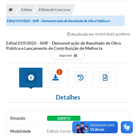
Carta de Serviços
Editais
Editais de Concurso
Secretarias
Edital 019/2025 - SMF - Demonstração de Resultado de Obra Pública e
A Cidade
Lançamento de Contribuição de...
Atualizado em: 07/07/2025 às 09h53
Publicações Oficiais
Edital 019/2025 - SMF - Demonstração de Resultado de Obra
Pública e Lançamento de Contribuição de Melhoria
Transparência
Imprimir
Coronavírus
1
Consórcio Josafaz
EMPREGA
Detalhes
Multimídia
Contato
Situação
ABERTO
Sala do Empreendedor
Modalidade
Editais Gerais
Lei Geral de Proteção de dados - LGPD