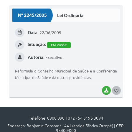
Acesso à Informação
Nº 2245/2005
Lei Ordinária
Turismo em São Chico
Data:
22/06/2005
Guia Credenciamento Pregao Online Banrisul
Situação:
Valores Terra Nua - VTN
EM VIGOR
Plano de Saneamento
Autoria:
Executivo
Combate ao Coronavírus
Reformula o Conselho Municipal de Saúde e a Conferência
Municipal de Saúde e dá outras providências.
Devedores de ICMS/IPVA.
BAIXAR
G
Contas Públicas
O
Publicações Legais
S
Casa do Trabalhador
Telefone: 0800 090 1072 - 54 3196 3094
T
Endereço: Benjamin Constant 1441 (antiga Fábrica Ortopé) | CEP:
UAB - Universidade Aberta do Brasil
E
95400-000