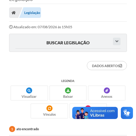
Carta de Serviços
Legislação
Secretarias
A Cidade
Atualizado em: 07/08/2026 às 15h05
Publicações Oficiais
BUSCAR LEGISLAÇÃO
Transparência
Coronavírus
DADOS ABERTOS
Consórcio Josafaz
LEGENDA:
EMPREGA
Visualizar
Baixar
Anexos
Multimídia
Contato
Vínculos
Gostei
Sala do Empreendedor
ato encontrado
1
Lei Geral de Proteção de dados - LGPD